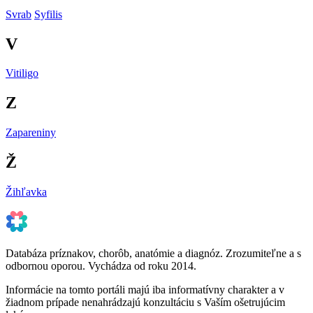
Svrab
Syfilis
V
Vitiligo
Z
Zapareniny
Ž
Žihľavka
Databáza príznakov, chorôb, anatómie a diagnóz. Zrozumiteľne a s
odbornou oporou. Vychádza od roku 2014.
Informácie na tomto portáli majú iba informatívny charakter a v
žiadnom prípade nenahrádzajú konzultáciu s Vaším ošetrujúcim