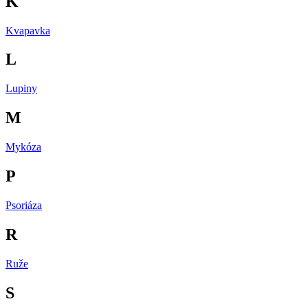
K
Kvapavka
L
Lupiny
M
Mykóza
P
Psoriáza
R
Ruže
S