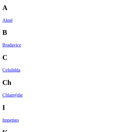
A
Akné
B
Bradavice
C
Celulitída
Ch
Chlamýdie
I
Impetigo