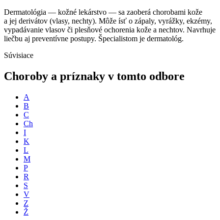
Dermatológia — kožné lekárstvo — sa zaoberá chorobami kože
a jej derivátov (vlasy, nechty). Môže ísť o zápaly, vyrážky, ekzémy,
vypadávanie vlasov či plesňové ochorenia kože a nechtov. Navrhuje
liečbu aj preventívne postupy. Špecialistom je dermatológ.
Súvisiace
Choroby a príznaky v tomto odbore
A
B
C
Ch
I
K
L
M
P
R
S
V
Z
Ž