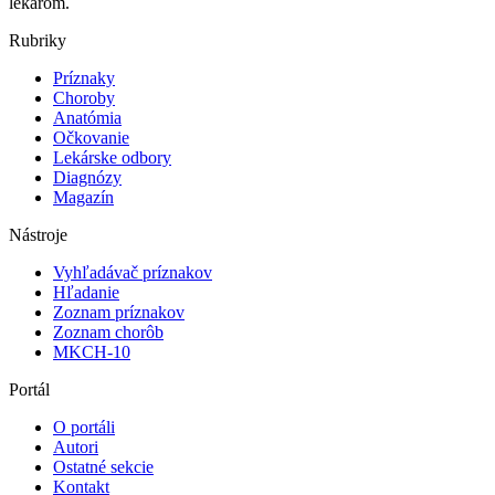
lekárom.
Rubriky
Príznaky
Choroby
Anatómia
Očkovanie
Lekárske odbory
Diagnózy
Magazín
Nástroje
Vyhľadávač príznakov
Hľadanie
Zoznam príznakov
Zoznam chorôb
MKCH-10
Portál
O portáli
Autori
Ostatné sekcie
Kontakt