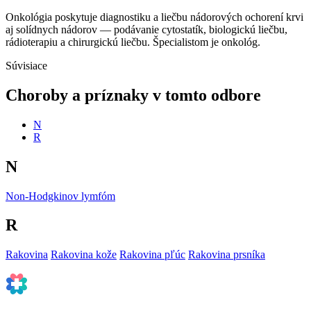
Onkológia poskytuje diagnostiku a liečbu nádorových ochorení krvi
aj solídnych nádorov — podávanie cytostatík, biologickú liečbu,
rádioterapiu a chirurgickú liečbu. Špecialistom je onkológ.
Súvisiace
Choroby a príznaky v tomto odbore
N
R
N
Non-Hodgkinov lymfóm
R
Rakovina
Rakovina kože
Rakovina pľúc
Rakovina prsníka