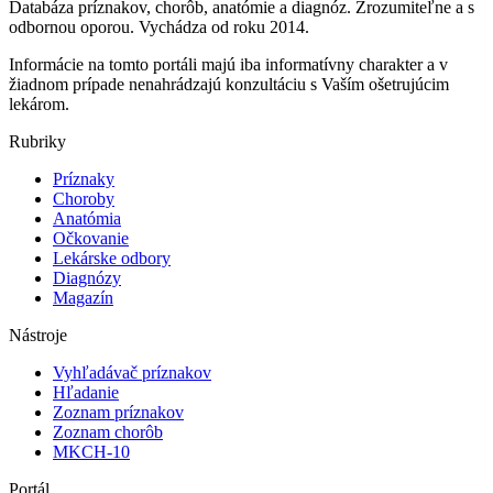
Databáza príznakov, chorôb, anatómie a diagnóz. Zrozumiteľne a s
odbornou oporou. Vychádza od roku 2014.
Informácie na tomto portáli majú iba informatívny charakter a v
žiadnom prípade nenahrádzajú konzultáciu s Vaším ošetrujúcim
lekárom.
Rubriky
Príznaky
Choroby
Anatómia
Očkovanie
Lekárske odbory
Diagnózy
Magazín
Nástroje
Vyhľadávač príznakov
Hľadanie
Zoznam príznakov
Zoznam chorôb
MKCH-10
Portál