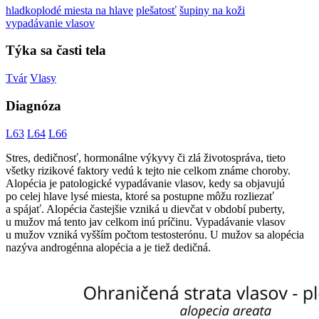
hladkoplodé miesta na hlave
plešatosť
šupiny na koži
vypadávanie vlasov
Týka sa časti tela
Tvár
Vlasy
Diagnóza
L63
L64
L66
Stres, dedičnosť, hormonálne výkyvy či zlá životospráva, tieto
všetky rizikové faktory vedú k tejto nie celkom známe choroby.
Alopécia je patologické vypadávanie vlasov, kedy sa objavujú
po celej hlave lysé miesta, ktoré sa postupne môžu rozliezať
a spájať. Alopécia častejšie vzniká u dievčat v období puberty,
u mužov má tento jav celkom inú príčinu. Vypadávanie vlasov
u mužov vzniká vyšším počtom testosterónu. U mužov sa alopécia
nazýva androgénna alopécia a je tiež dedičná.