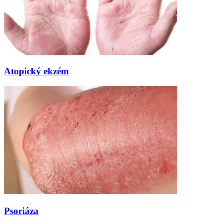
Atopický ekzém
Psoriáza