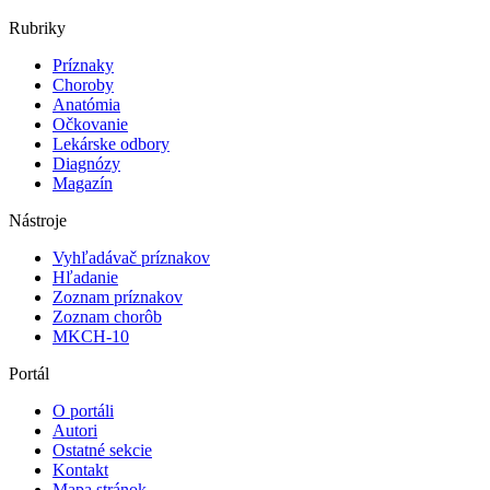
Rubriky
Príznaky
Choroby
Anatómia
Očkovanie
Lekárske odbory
Diagnózy
Magazín
Nástroje
Vyhľadávač príznakov
Hľadanie
Zoznam príznakov
Zoznam chorôb
MKCH-10
Portál
O portáli
Autori
Ostatné sekcie
Kontakt
Mapa stránok