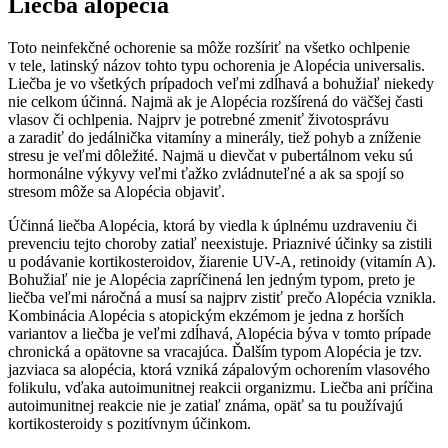
Liečba alopécia
Toto neinfekčné ochorenie sa môže rozšíriť na všetko ochlpenie
v tele, latinský názov tohto typu ochorenia je Alopécia universalis.
Liečba je vo všetkých prípadoch veľmi zdĺhavá a bohužiaľ niekedy
nie celkom účinná. Najmä ak je Alopécia rozšírená do väčšej časti
vlasov či ochlpenia. Najprv je potrebné zmeniť životosprávu
a zaradiť do jedálnička vitamíny a minerály, tiež pohyb a zníženie
stresu je veľmi dôležité. Najmä u dievčat v pubertálnom veku sú
hormonálne výkyvy veľmi ťažko zvládnuteľné a ak sa spojí so
stresom môže sa Alopécia objaviť.
Účinná liečba Alopécia, ktorá by viedla k úplnému uzdraveniu či
prevenciu tejto choroby zatiaľ neexistuje. Priaznivé účinky sa zistili
u podávanie kortikosteroidov, žiarenie UV-A, retinoidy (vitamín A).
Bohužiaľ nie je Alopécia zapríčinená len jedným typom, preto je
liečba veľmi náročná a musí sa najprv zistiť prečo Alopécia vznikla.
Kombinácia Alopécia s atopickým ekzémom je jedna z horších
variantov a liečba je veľmi zdĺhavá, Alopécia býva v tomto prípade
chronická a opätovne sa vracajúca. Ďalším typom Alopécia je tzv.
jazviaca sa alopécia, ktorá vzniká zápalovým ochorením vlasového
folikulu, vďaka autoimunitnej reakcii organizmu. Liečba ani príčina
autoimunitnej reakcie nie je zatiaľ známa, opäť sa tu používajú
kortikosteroidy s pozitívnym účinkom.