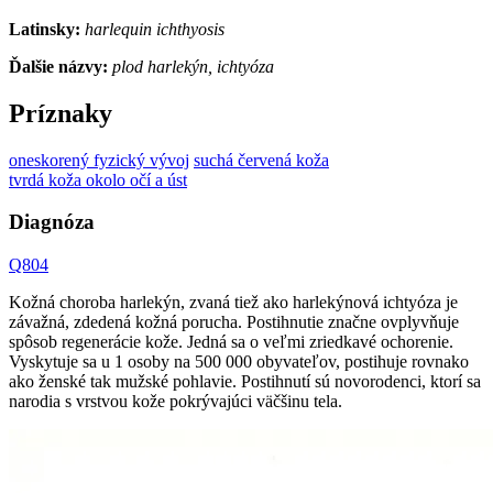
Latinsky:
harlequin ichthyosis
Ďalšie názvy:
plod harlekýn, ichtyóza
Príznaky
oneskorený fyzický vývoj
suchá červená koža
tvrdá koža okolo očí a úst
Diagnóza
Q804
Kožná choroba harlekýn, zvaná tiež ako harlekýnová ichtyóza je
závažná, zdedená kožná porucha. Postihnutie značne ovplyvňuje
spôsob regenerácie kože. Jedná sa o veľmi zriedkavé ochorenie.
Vyskytuje sa u 1 osoby na 500 000 obyvateľov, postihuje rovnako
ako ženské tak mužské pohlavie. Postihnutí sú novorodenci, ktorí sa
narodia s vrstvou kože pokrývajúci väčšinu tela.