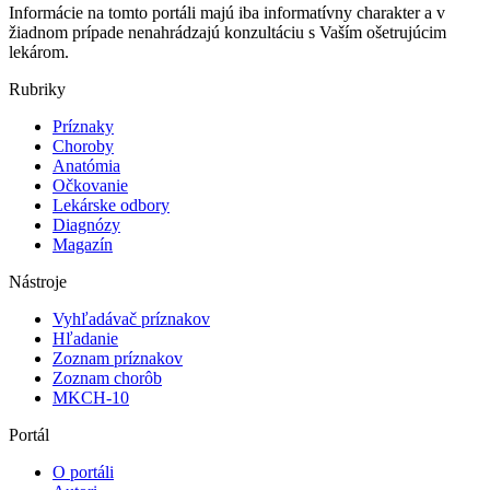
Informácie na tomto portáli majú iba informatívny charakter a v
žiadnom prípade nenahrádzajú konzultáciu s Vaším ošetrujúcim
lekárom.
Rubriky
Príznaky
Choroby
Anatómia
Očkovanie
Lekárske odbory
Diagnózy
Magazín
Nástroje
Vyhľadávač príznakov
Hľadanie
Zoznam príznakov
Zoznam chorôb
MKCH-10
Portál
O portáli