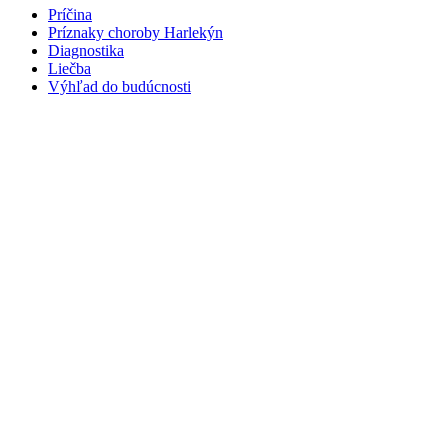
Príčina
Príznaky choroby Harlekýn
Diagnostika
Liečba
Výhľad do budúcnosti