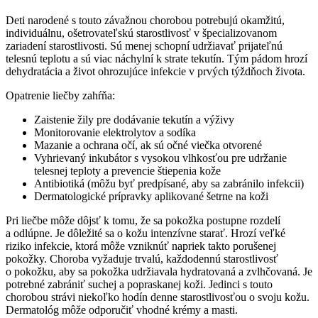
Deti narodené s touto závažnou chorobou potrebujú okamžitú,
individuálnu, ošetrovateľskú starostlivosť v špecializovanom
zariadení starostlivosti. Sú menej schopní udržiavať prijateľnú
telesnú teplotu a sú viac náchylní k strate tekutín. Tým pádom hrozí
dehydratácia a život ohrozujúce infekcie v prvých týždňoch života.
Opatrenie liečby zahŕňa:
Zaistenie žily pre dodávanie tekutín a výživy
Monitorovanie elektrolytov a sodíka
Mazanie a ochrana očí, ak sú očné viečka otvorené
Vyhrievaný inkubátor s vysokou vlhkosťou pre udržanie
telesnej teploty a prevencie štiepenia kože
Antibiotiká (môžu byť predpísané, aby sa zabránilo infekcii)
Dermatologické prípravky aplikované šetrne na koži
Pri liečbe môže dôjsť k tomu, že sa pokožka postupne rozdelí
a odlúpne. Je dôležité sa o kožu intenzívne starať. Hrozí veľké
riziko infekcie, ktorá môže vzniknúť napriek takto porušenej
pokožky. Choroba vyžaduje trvalú, každodennú starostlivosť
o pokožku, aby sa pokožka udržiavala hydratovaná a zvlhčovaná. Je
potrebné zabrániť suchej a popraskanej koži. Jedinci s touto
chorobou strávi niekoľko hodín denne starostlivosťou o svoju kožu.
Dermatológ môže odporučiť vhodné krémy a masti.