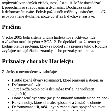
ovplyvniť tvar očných viečok, nosa, úst a uší. Môže dochádzať
k poruchám so stravovaním a dýchaním. Dochádza často
k deformáciám tváre. Pohyb paží a nôh môže byť náročný, a keďže
je ovplyvnené dýchanie, môže dôjsť až k dychovej zástave.
Príčina
V roku 2005 bola zistená príčina harlekýnovej ichtyózy. Ide
o závažnú mutáciu génu ABCA12. Predpokladá sa, že tento gén
kóduje prenos proteínu, ktorý sa podieľa na prenose tukov. Rodičia
zvyčajne nemajú žiadne známky alebo príznaky ochorenia.
Príznaky choroby Harlekýn
Známky u novorodencov zahŕňajú:
Hrubé kožné útvary (diamanty), ktoré praskajú a štiepia sa
Deformovaná tvár
Tvrdá koža okolo očí a úst (môže byť aj na viečkach
a perách)
Obmedzené dýchanie (ak je postihnutý hrudník alebo brucho)
Ruky a nohy, ktoré sú malé, sploštené a čiastočne ohnuté
Deformované uši, môžu byť v zadnej časti spojené s hlavou