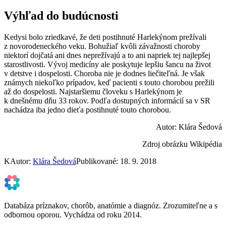
Výhľad do budúcnosti
Kedysi bolo zriedkavé, že deti postihnuté Harlekýnom prežívali
z novorodeneckého veku. Bohužiaľ kvôli závažnosti choroby
niektorí dojčatá ani dnes neprežívajú a to ani napriek tej najlepšej
starostlivosti. Vývoj medicíny ale poskytuje lepšiu šancu na život
v detstve i dospelosti. Choroba nie je dodnes liečiteľná. Je však
známych niekoľko prípadov, keď pacienti s touto chorobou prežili
až do dospelosti. Najstaršiemu človeku s Harlekýnom je
k dnešnému dňu 33 rokov. Podľa dostupných informácií sa v SR
nachádza iba jedno dieťa postihnuté touto chorobou.
Autor: Klára Šedová
Zdroj obrázku Wikipédia
K
Autor:
Klára Šedová
Publikované: 18. 9. 2018
Databáza príznakov, chorôb, anatómie a diagnóz. Zrozumiteľne a s
odbornou oporou. Vychádza od roku 2014.