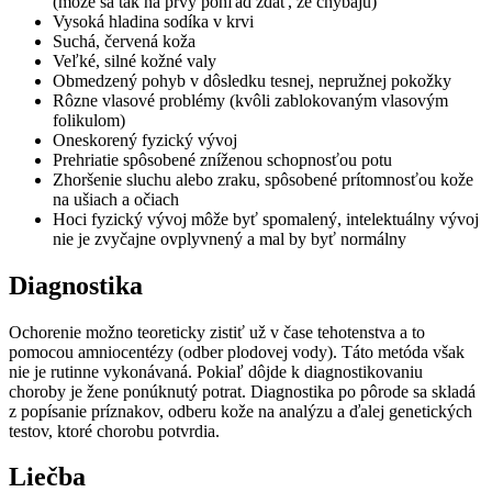
(môže sa tak na prvý pohľad zdať, že chýbajú)
Vysoká hladina sodíka v krvi
Suchá, červená koža
Veľké, silné kožné valy
Obmedzený pohyb v dôsledku tesnej, nepružnej pokožky
Rôzne vlasové problémy (kvôli zablokovaným vlasovým
folikulom)
Oneskorený fyzický vývoj
Prehriatie spôsobené zníženou schopnosťou potu
Zhoršenie sluchu alebo zraku, spôsobené prítomnosťou kože
na ušiach a očiach
Hoci fyzický vývoj môže byť spomalený, intelektuálny vývoj
nie je zvyčajne ovplyvnený a mal by byť normálny
Diagnostika
Ochorenie možno teoreticky zistiť už v čase tehotenstva a to
pomocou amniocentézy (odber plodovej vody). Táto metóda však
nie je rutinne vykonávaná. Pokiaľ dôjde k diagnostikovaniu
choroby je žene ponúknutý potrat. Diagnostika po pôrode sa skladá
z popísanie príznakov, odberu kože na analýzu a ďalej genetických
testov, ktoré chorobu potvrdia.
Liečba