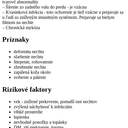
tvarové abnormality
– Šírenie zo zadného valu do predu - je vzácna
– Kvasinková infekcia - toto ochorenie je tiež vzácne a prejavuje sa
u ľudí so zníženým imunitným systémom. Prejavuje sa bielym
filmom na nechte
– Chronická mykóza
Príznaky
deformita nechtu
sfarbenie nechtu
štiepenie, rohovatenie
zhrubnutie nechta
zapálená koža okolo
svrbenie a pálenie
Rizikové faktory
vek - znížené prekrvenie, pomalší rast nechtov
zvýšená náchylnosť k infekciám
vlhké prostredie
lupienka
nevhodné ponožky a topánky
DM, zlé prekrvenie, trauma