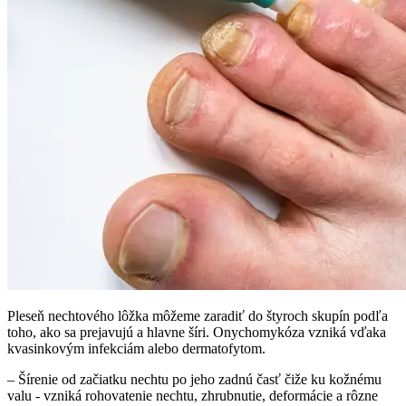
Pleseň nechtového lôžka môžeme zaradiť do štyroch skupín podľa
toho, ako sa prejavujú a hlavne šíri. Onychomykóza vzniká vďaka
kvasinkovým infekciám alebo dermatofytom.
– Šírenie od začiatku nechtu po jeho zadnú časť čiže ku kožnému
valu - vzniká rohovatenie nechtu, zhrubnutie, deformácie a rôzne