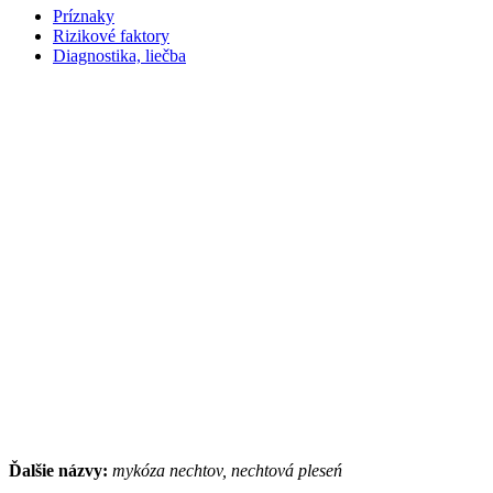
Príznaky
Rizikové faktory
Diagnostika, liečba
Ďalšie názvy:
mykóza nechtov, nechtová pleseń