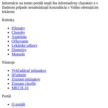
Informácie na tomto portáli majú iba informatívny charakter a v
žiadnom prípade nenahrádzajú konzultáciu s Vaším ošetrujúcim
lekárom.
Rubriky
Príznaky
Choroby
Anatómia
Očkovanie
Lekárske odbory
Diagnózy
Magazín
Nástroje
Vyhľadávač príznakov
Hľadanie
Zoznam príznakov
Zoznam chorôb
MKCH-10
Portál
O portáli