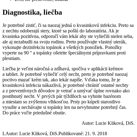
Diagnostika, liečba
Je potrebné zistiť, či sa naozaj jedná o kvasinkovú infekciu. Preto sa
z nechtu odoberajú stery, ktoré sa pošlú do laboratória. Ak je
kvasinka pozitívna, odporučí vám lekár aby ste vyliečili nielen seba,
ale aj nezabudli na svoju rodinu. Preto používajte vlastný uterák,
vykonajte dezinfekciu topánok a všetkých ponožiek. Ponožky
vyperte na 90 ° a topánky ošetrite špeciálnymi prípravkami proti
plesniam.
Liečba je veľmi náročná a zdĺhavá, spočíva v aplikácii krémov
a tabliet. Je potrebné vyliečiť celý necht, preto je potrebné naozaj
poctivo mazať krém tak, ako lekár napíše. Vďaka tomu, že je
kvasinková infekcia nákazlivá, je potrebné chrániť ostatné nechty
a z preventívnych dôvodov je vetrať a umývať úplne rovnako ako
postihnutý necht. V prvých pár týždňoch sa vyhnite bazénom
a miestam so zvýšenou vlhkosťou. Prsty po kúpeli starostlivo
vysušte a nechávajte si topánky len na nevyhnutne potrebný čas.
Do práce voľte priedušné obutie.
Autor: Lucie Kliková, DiS.
L
Autor: Lucie Kliková, DiS.
Publikované: 21. 9. 2018