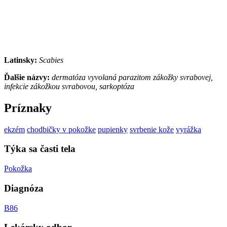
Latinsky:
Scabies
Ďalšie názvy:
dermatóza vyvolaná parazitom zákožky svrabovej,
infekcie zákožkou svrabovou, sarkoptóza
Príznaky
ekzém
chodbičky v pokožke
pupienky
svrbenie kože
vyrážka
Týka sa časti tela
Pokožka
Diagnóza
B86