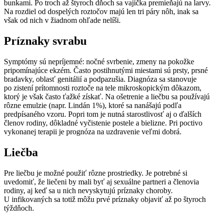
bunkami. Po troch až štyroch dňoch sa vajíčka premieňajú na larvy.
Na rozdiel od dospelých roztočov majú len tri páry nôh, inak sa
však od nich v žiadnom ohľade nelíši.
Príznaky svrabu
Symptómy sú nepríjemné: nočné svrbenie, zmeny na pokožke
pripomínajúce ekzém. Často postihnutými miestami sú prsty, prsné
bradavky, oblasť genitálií a podpazušia. Diagnóza sa stanovuje
po zistení prítomnosti roztoče na tele mikroskopickým dôkazom,
ktorý je však často ťažké získať. Na ošetrenie a liečbu sa používajú
rôzne emulzie (napr. Lindán 1%), ktoré sa nanášajú podľa
predpísaného vzoru. Popri tom je nutná starostlivosť aj o ďalších
členov rodiny, dôkladné vyčistenie postele a bielizne. Pri poctivo
vykonanej terapii je prognóza na uzdravenie veľmi dobrá.
Liečba
Pre liečbu je možné použiť rôzne prostriedky. Je potrebné si
uvedomiť, že liečeni by mali byť aj sexuálne partneri a členovia
rodiny, aj keď sa u nich nevyskytujú príznaky choroby.
U infikovaných sa totiž môžu prvé príznaky objaviť až po štyroch
týždňoch.