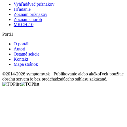
Vyhľadávač príznakov
Hľadanie
Zoznam príznakov
Zoznam chorôb
MKCH-10
Portál
O portáli
Autori
Ostatné sekcie
Kontakt
Mapa stránok
©2014-2026 symptomy.sk · Publikovanie alebo akékoľvek použitie
obsahu servera je bez predchádzajúceho súhlasu zakázané.