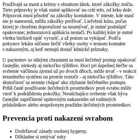
Používajú sa masti a krémy s obsahom látok, ktoré zákožky zničia.
Tieto prípravky je však nutné aplikovať na celé telo, od krku dole.
Prípravok musí pôsobiť na zákožky kontaktne. V mieste, kde masť
nie je nanesená, môžu zákožky prežívať. Liečebnú kúru, počas
ktorej je chorému doporučené sa neumývať, je nutné podstúpiť
opakovane; jednorazová aplikácia nestačí. Po každej kúre je nutné
všetku bielizeň opäť vyvariť, a až potom sa vykúpať. Podľa
pokynov lekára súčasne liečiť všetky osoby v tesnom kontakte
s nakazeným, aj keď nemajú dosiaľ klinické príznaky.
U pacientov so silnými chrastami sa musí liečebný postup opakovať
častejšie, niekedy aj niekoľko týždňov. Hoci pri úspešnej liečbe sa
svrbenie väčšinou zjemní už po dvoch dňoch, môže trvať - v reakcii
imunitného systému na proteín roztoče - aj niekoľko týždňov. Táto
skutočnosť sa nesmie chápať ako zlyhanie liečebného postupu.
Príliš časté používanie liečebných prostriedkov proti svrabu môže
viesť k podráždeniu pokožky. Neutíchajúce svrbenie však býva
častejšie zapríčinené opätovným nakazením od rodinných
príslušníkov alebo nesprávnym použitím liečebných prostriedkov.
Prevencia proti nakazení svrabom
Dodržiavať zásady osobnej hygieny.
Dôkladne si umývať ruky