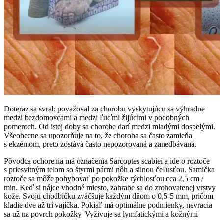
Doteraz sa svrab považoval za chorobu vyskytujúcu sa výhradne
medzi bezdomovcami a medzi ľuďmi žijúcimi v podobných
pomeroch. Od istej doby sa chorobe darí medzi mladými dospelými.
Všeobecne sa upozorňuje na to, že choroba sa často zamieňa
s ekzémom, preto zostáva často nepozorovaná a zanedbávaná.
Pôvodca ochorenia má označenia Sarcoptes scabiei a ide o roztoče
s priesvitným telom so štyrmi pármi nôh a silnou čeľusťou. Samička
roztoče sa môže pohybovať po pokožke rýchlosťou cca 2,5 cm /
min. Keď si nájde vhodné miesto, zahrabe sa do zrohovatenej vrstvy
kože. Svoju chodbičku zväčšuje každým dňom o 0,5-5 mm, pričom
kladie dve až tri vajíčka. Pokiaľ má optimálne podmienky, nevracia
sa už na povrch pokožky. Vyživuje sa lymfatickými a kožnými