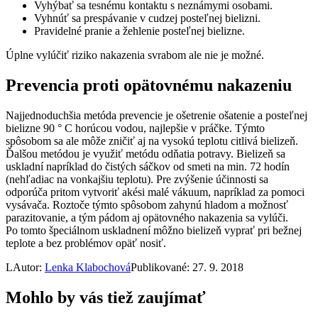
Vyhýbať sa tesnému kontaktu s neznámymi osobami.
Vyhnúť sa prespávanie v cudzej posteľnej bielizni.
Pravidelné pranie a žehlenie posteľnej bielizne.
Úplne vylúčiť riziko nakazenia svrabom ale nie je možné.
Prevencia proti opätovnému nakazeniu
Najjednoduchšia metóda prevencie je ošetrenie ošatenie a posteľnej
bielizne 90 ° C horúcou vodou, najlepšie v práčke. Týmto
spôsobom sa ale môže zničiť aj na vysokú teplotu citlivá bielizeň.
Ďalšou metódou je využiť metódu odňatia potravy. Bielizeň sa
uskladní napríklad do čistých sáčkov od smeti na min. 72 hodín
(nehľadiac na vonkajšiu teplotu). Pre zvýšenie účinnosti sa
odporúča pritom vytvoriť akési malé vákuum, napríklad za pomoci
vysávača. Roztoče týmto spôsobom zahynú hladom a možnosť
parazitovanie, a tým pádom aj opätovného nakazenia sa vylúči.
Po tomto špeciálnom uskladnení môžno bielizeň vyprať pri bežnej
teplote a bez problémov opäť nosiť.
L
Autor:
Lenka Klabochová
Publikované: 27. 9. 2018
Mohlo by vás tiež zaujímať