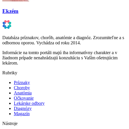
Ekzém
Databáza príznakov, chorôb, anatómie a diagnóz. Zrozumiteľne a s
odbornou oporou. Vychádza od roku 2014.
Informácie na tomto portáli majú iba informatívny charakter a v
žiadnom prípade nenahrádzajú konzultáciu s Vaším ošetrujúcim
lekárom.
Rubriky
Príznaky
Choroby
Anatómia
Očkovanie
Lekárske odbory
Diagnózy
Magazín
Nástroje