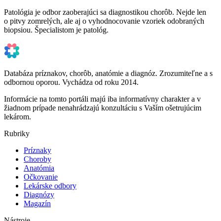
Patológia je odbor zaoberajúci sa diagnostikou chorôb. Nejde len
o pitvy zomrelých, ale aj o vyhodnocovanie vzoriek odobraných
biopsiou. Špecialistom je patológ.
Databáza príznakov, chorôb, anatómie a diagnóz. Zrozumiteľne a s
odbornou oporou. Vychádza od roku 2014.
Informácie na tomto portáli majú iba informatívny charakter a v
žiadnom prípade nenahrádzajú konzultáciu s Vaším ošetrujúcim
lekárom.
Rubriky
Príznaky
Choroby
Anatómia
Očkovanie
Lekárske odbory
Diagnózy
Magazín
Nástroje