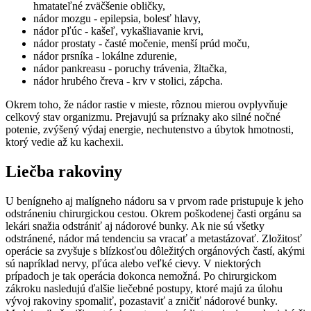
hmatateľné zväčšenie obličky,
nádor mozgu - epilepsia, bolesť hlavy,
nádor pľúc - kašeľ, vykašliavanie krvi,
nádor prostaty - časté močenie, menší prúd moču,
nádor prsníka - lokálne zdurenie,
nádor pankreasu - poruchy trávenia, žltačka,
nádor hrubého čreva - krv v stolici, zápcha.
Okrem toho, že nádor rastie v mieste, rôznou mierou ovplyvňuje
celkový stav organizmu. Prejavujú sa príznaky ako silné nočné
potenie, zvýšený výdaj energie, nechutenstvo a úbytok hmotnosti,
ktorý vedie až ku kachexii.
Liečba rakoviny
U benígneho aj malígneho nádoru sa v prvom rade pristupuje k jeho
odstráneniu chirurgickou cestou. Okrem poškodenej časti orgánu sa
lekári snažia odstrániť aj nádorové bunky. Ak nie sú všetky
odstránené, nádor má tendenciu sa vracať a metastázovať. Zložitosť
operácie sa zvyšuje s blízkosťou dôležitých orgánových častí, akými
sú napríklad nervy, pľúca alebo veľké cievy. V niektorých
prípadoch je tak operácia dokonca nemožná. Po chirurgickom
zákroku nasledujú ďalšie liečebné postupy, ktoré majú za úlohu
vývoj rakoviny spomaliť, pozastaviť a zničiť nádorové bunky.