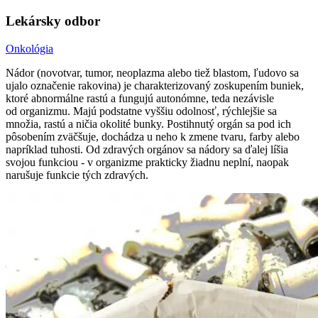
Lekársky odbor
Onkológia
Nádor (novotvar, tumor, neoplazma alebo tiež blastom, ľudovo sa
ujalo označenie rakovina) je charakterizovaný zoskupením buniek,
ktoré abnormálne rastú a fungujú autonómne, teda nezávisle
od organizmu. Majú podstatne vyššiu odolnosť, rýchlejšie sa
množia, rastú a ničia okolité bunky. Postihnutý orgán sa pod ich
pôsobením zväčšuje, dochádza u neho k zmene tvaru, farby alebo
napríklad tuhosti. Od zdravých orgánov sa nádory sa ďalej líšia
svojou funkciou - v organizme prakticky žiadnu neplní, naopak
narušuje funkcie tých zdravých.