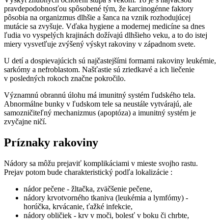
pravdepodobnosťou spôsobené tým, že karcinogénne faktory
pôsobia na organizmus dlhšie a šanca na vznik rozhodujúcej
mutácie sa zvyšuje. Vďaka hygiene a modernej medicíne sa dnes
ľudia vo vyspelých krajinách dožívajú dlhšieho veku, a to do istej
miery vysvetľuje zvýšený výskyt rakoviny v západnom svete.
U detí a dospievajúcich sú najčastejšími formami rakoviny leukémie,
sarkómy a nefroblastom. Našťastie sú zriedkavé a ich liečenie
v posledných rokoch značne pokročilo.
Významnú obrannú úlohu má imunitný systém ľudského tela.
Abnormálne bunky v ľudskom tele sa neustále vytvárajú, ale
samozničiteľný mechanizmus (apoptóza) a imunitný systém je
zvyčajne ničí.
Príznaky rakoviny
Nádory sa môžu prejaviť komplikáciami v mieste svojho rastu.
Prejav potom bude charakteristický podľa lokalizácie :
nádor pečene - žltačka, zväčšenie pečene,
nádory krvotvorného tkaniva (leukémia a lymfómy) -
horúčka, krvácanie, ťažké infekcie,
nádory obličiek - krv v moči, bolesť v boku či chrbte,