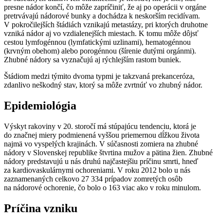
presne nádor končí, čo môže zapríčiniť, že aj po operácii v orgáne
pretrvávajú nádorové bunky a dochádza k neskorším recidívam.
V pokročilejších štádiách vznikajú metastázy, pri ktorých druhotne
vzniká nádor aj vo vzdialenejších miestach. K tomu môže dôjsť
cestou lymfogénnou (lymfatickými uzlinami), hematogénnou
(krvným obehom) alebo porogénnou (šírenie dutými orgánmi).
Zhubné nádory sa vyznačujú aj rýchlejším rastom buniek.
Štádiom medzi týmito dvoma typmi je takzvaná prekanceróza,
zdanlivo neškodný stav, ktorý sa môže zvrtnúť vo zhubný nádor.
Epidemiológia
Výskyt rakoviny v 20. storočí má stúpajúcu tendenciu, ktorá je
do značnej miery podmienená vyššou priemernou dĺžkou života
najmä vo vyspelých krajinách. V súčasnosti zomiera na zhubné
nádory v Slovenskej republike štvrtina mužov a pätina žien. Zhubné
nádory predstavujú u nás druhú najčastejšiu príčinu smrti, hneď
za kardiovaskulárnymi ochoreniami. V roku 2012 bolo u nás
zaznamenaných celkovo 27 334 prípadov zomretých osôb
na nádorové ochorenie, čo bolo o 163 viac ako v roku minulom.
Príčina vzniku