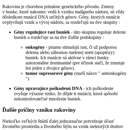
Rakovina je chorobou primárne genetického pôvodu. Zmeny
v bunke, ktoré nakoniec vedú k vzniku malígneho nádoru, sú vždy
dôsledkom mutácií DNA určitých génov. Gény, ktorých mutácie
ovplyvňujú vznik a vývoj nádoru, sa rozdeľujú na dve skupiny :
Gény regulujúce rast buniek
- táto skupina reguluje delenie
buniek a rozdeľuje sa na dve ďalšie podskupiny :
onkogény
- priamo stimulujú rast, či už podporou
delenia alebo zábranou riadenej smrti (apoptózy)
buniek. Ich mutácie sú aktívne v rámci bunky
autozomálne dominantné (pre účinok stačí, že zmutuje
len jeden z dvojice génov).
tumor supresorové gény
(starší názov " antionkogény
")
Gény upravujúce poškodenú DNA
- ich poškodenie
zvyšuje výrazne riziko, že dôjde k mutácii, ktorá spôsobí
nekontrolovateľné množenie buniek.
Ďalšie príčiny vzniku rakoviny
Niekoľko veľkých štúdií ďalej jednoznačne potvrdzuje účasť
životného prostredia a životného štýlu na vznik niektorých druhov