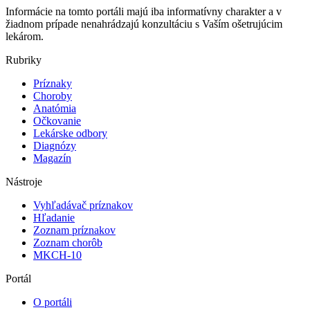
Informácie na tomto portáli majú iba informatívny charakter a v
žiadnom prípade nenahrádzajú konzultáciu s Vaším ošetrujúcim
lekárom.
Rubriky
Príznaky
Choroby
Anatómia
Očkovanie
Lekárske odbory
Diagnózy
Magazín
Nástroje
Vyhľadávač príznakov
Hľadanie
Zoznam príznakov
Zoznam chorôb
MKCH-10
Portál
O portáli