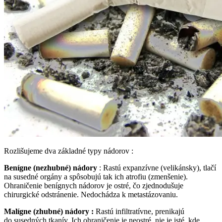
Rozlišujeme dva základné typy nádorov :
Benígne (nezhubné) nádory
: Rastú expanzívne (velikánsky), tlačí
na susedné orgány a spôsobujú tak ich atrofiu (zmenšenie).
Ohraničenie benígnych nádorov je ostré, čo zjednodušuje
chirurgické odstránenie. Nedochádza k metastázovaniu.
Malígne (zhubné) nádory :
Rastú infiltratívne, prenikajú
do susedných tkanív. Ich ohraničenie je neostré, nie je isté, kde