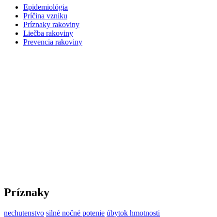
Epidemiológia
Príčina vzniku
Príznaky rakoviny
Liečba rakoviny
Prevencia rakoviny
Príznaky
nechutenstvo
silné nočné potenie
úbytok hmotnosti