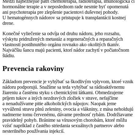
Medzi najbežnejšie patrí chemoterapia, rádioterapia, imunologická či
hormonálne terapie a v neposlednom rade nesmie byť opomenutá
ani psychoterapia pre zlepšenie pacientovi duševnej pohody.
U hematogénnych nádorov sa pristupuje k transplantácii kostnej
drene.
Konečné vyliečenie sa odvíja od druhu nádoru, jeho rozsahu,
výskytu pridružených metastáz a regeneračných a reparačných
vlastností postihnutého orgánu rovnako ako okolitých tkanív.
Najväčšiu šancu majú pacienti, ktorí nádor zachytí v počiatočnom
štádiu.
Prevencia rakoviny
Základom prevencie je vyhýbať sa škodlivým vplyvom, ktoré vznik
nádoru podporujú. Snažíme sa teda vyhýbať sa rádioaktívnemu
žiareniu a častému styku s chemickými látkami. Obmedzujeme
príjem tukov a iných nezdravých zložiek v strave, nefajčíme
a nenadužívame pitie alkoholických nápojov. Naopak jeme
vyváženú stravu plnú zeleniny, ovocia a vlákniny, z mäsa neholdujú
nadmerne tomu červenému, dávame prednosť rybám. Dodržiavame
pravidelný pohyb. Bránime sa vírusovým chorobám, ktoré môžu
vzísť napríklad z častého striedania sexuálnych partnerov alebo
nesterilného používania injekcií.