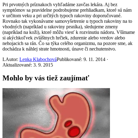
Pri prvotných príznakoch vyhľadáme zavčas lekára. Aj bez
symptómov sa pravidelne podrobujeme prehliadkam, ktoré sú nám
v určitom veku a pri určitých typoch rakoviny doporučované.
Rovnako tak vykonávame samovyšetrenie u typoch rakoviny na to
vhodných (napríklad u rakoviny prsníka), sledujeme zmeny
(napríklad na koži), ktoré môžu viesť k rozvinutiu nádoru. Všímame
si akýchkoľvek zvláštnych hrčiek, zdurenie alebo vredov alebo
nehojacich sa rán. Čo sa týka celého organizmu, na pozore sme, ak
dochádza k náhlej strate hmotnosti, únave či nechutenstvo.
L
Autor:
Lenka Klabochová
Publikované: 9. 11. 2014 ·
Aktualizované: 3. 9. 2015
Mohlo by vás tiež zaujímať