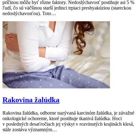
príčinou môžu byť rôzne faktory. Nedoslýchavosť postihuje asi 5 %
ľudí, čo sú väčšinou starší jedinci trpiaci presbyakúziou (stareckou
nedoslýchavosťou). Toto…
Rakovina žalúdka
Rakovina žalúdka, odborne nazývaná karcinóm žalúdka, je závažné
onkologické ochorenie, ktoré postihuje tkanivá žalúdka. Hoci
v posledných desaťročiach jej výskyt v rozvinutých krajinách klesá,
stále zostáva významným…