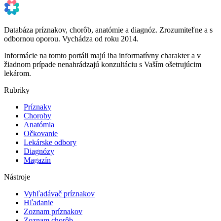
Databáza príznakov, chorôb, anatómie a diagnóz. Zrozumiteľne a s
odbornou oporou. Vychádza od roku 2014.
Informácie na tomto portáli majú iba informatívny charakter a v
žiadnom prípade nenahrádzajú konzultáciu s Vaším ošetrujúcim
lekárom.
Rubriky
Príznaky
Choroby
Anatómia
Očkovanie
Lekárske odbory
Diagnózy
Magazín
Nástroje
Vyhľadávač príznakov
Hľadanie
Zoznam príznakov
Zoznam chorôb