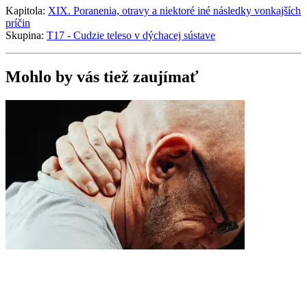
Kapitola:
XIX. Poranenia, otravy a niektoré iné následky vonkajších
príčin
Skupina:
T17 - Cudzie teleso v dýchacej sústave
Mohlo by vás tiež zaujímať