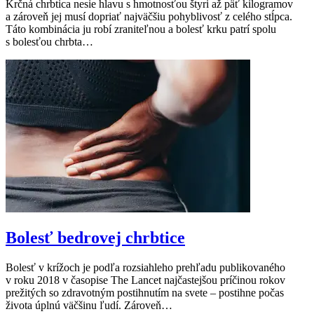
Krčná chrbtica nesie hlavu s hmotnosťou štyri až päť kilogramov
a zároveň jej musí dopriať najväčšiu pohyblivosť z celého stĺpca.
Táto kombinácia ju robí zraniteľnou a bolesť krku patrí spolu
s bolesťou chrbta…
Bolesť bedrovej chrbtice
Bolesť v krížoch je podľa rozsiahleho prehľadu publikovaného
v roku 2018 v časopise The Lancet najčastejšou príčinou rokov
prežitých so zdravotným postihnutím na svete – postihne počas
života úplnú väčšinu ľudí. Zároveň…