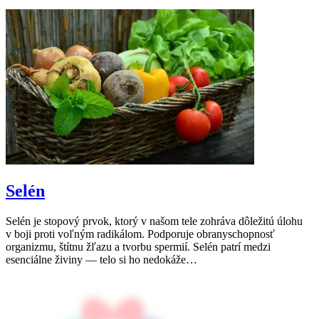
Selén
Selén je stopový prvok, ktorý v našom tele zohráva dôležitú úlohu
v boji proti voľným radikálom. Podporuje obranyschopnosť
organizmu, štítnu žľazu a tvorbu spermií. Selén patrí medzi
esenciálne živiny — telo si ho nedokáže…