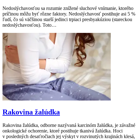
Nedoslýchavosťou sa rozumie znížené sluchové vnímanie, ktorého
príčinou môžu byť rôzne faktory. Nedoslýchavosť postihuje asi 5 %
ľudí, čo sú väčšinou starší jedinci trpiaci presbyakúziou (stareckou
nedoslýchavosťou). Toto…
Rakovina žalúdka
Rakovina žalúdka, odborne nazývaná karcinóm žalúdka, je závažné
onkologické ochorenie, ktoré postihuje tkanivá žalúdka. Hoci
v posledných desaťročiach jej výskyt v rozvinutých krajinách klesá,