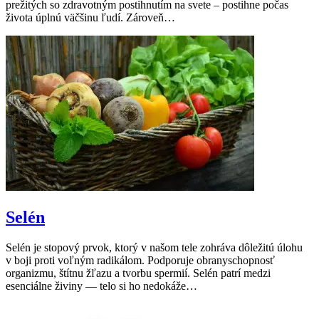
prežitých so zdravotným postihnutím na svete – postihne počas
života úplnú väčšinu ľudí. Zároveň…
Selén
Selén je stopový prvok, ktorý v našom tele zohráva dôležitú úlohu
v boji proti voľným radikálom. Podporuje obranyschopnosť
organizmu, štítnu žľazu a tvorbu spermií. Selén patrí medzi
esenciálne živiny — telo si ho nedokáže…