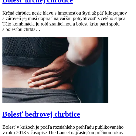
Krčná chrbtica nesie hlavu s hmotnosťou štyri až päť kilogramov
a zároveň jej musí dopriať najväčšiu pohyblivosť z celého stĺpca.
Táto kombinácia ju robí zraniteľnou a bolesť krku patrí spolu
s bolesťou chrbta…
Bolesť bedrovej chrbtice
Bolesť v krížoch je podľa rozsiahleho prehľadu publikovaného
v roku 2018 v časopise The Lancet najčastejšou príčinou rokov