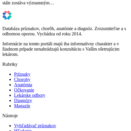
stále zostáva významným…
Databáza príznakov, chorôb, anatómie a diagnóz. Zrozumiteľne a s
odbornou oporou. Vychádza od roku 2014.
Informácie na tomto portáli majú iba informatívny charakter a v
žiadnom prípade nenahrádzajú konzultáciu s Vaším ošetrujúcim
lekárom.
Rubriky
Príznaky
Choroby
Anatómia
Očkovanie
Lekárske odbory
Diagnózy
Magazín
Nástroje
Vyhľadávač príznakov
Hľadanie