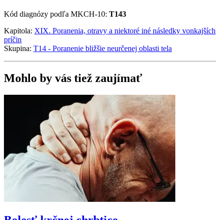
Kód diagnózy podľa MKCH-10:
T143
Kapitola:
XIX. Poranenia, otravy a niektoré iné následky vonkajších
príčin
Skupina:
T14 - Poranenie bližšie neurčenej oblasti tela
Mohlo by vás tiež zaujímať
Bolesť krčnej chrbtice