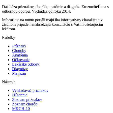
Databáza príznakov, chorôb, anatómie a diagnóz. Zrozumiteľne a s
odbornou oporou. Vychádza od roku 2014.
Informácie na tomto portáli majú iba informatívny charakter a v
žiadnom prípade nenahrádzajú konzultáciu s Vaším ošetrujúcim
lekárom.
Rubriky
Príznaky
Choroby
Anatómia
Očkovanie
Lekárske odbory
Diagnózy
Magazín
Nástroje
Vyhľadávač príznakov
Hľadanie
Zoznam príznakov
Zoznam chorôb
MKCH-10