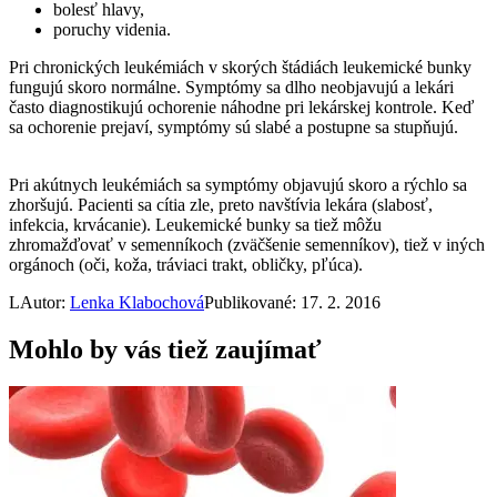
bolesť hlavy,
poruchy videnia.
Pri chronických leukémiách v skorých štádiách leukemické bunky
fungujú skoro normálne. Symptómy sa dlho neobjavujú a lekári
často diagnostikujú ochorenie náhodne pri lekárskej kontrole. Keď
sa ochorenie prejaví, symptómy sú slabé a postupne sa stupňujú.
Pri akútnych leukémiách sa symptómy objavujú skoro a rýchlo sa
zhoršujú. Pacienti sa cítia zle, preto navštívia lekára (slabosť,
infekcia, krvácanie). Leukemické bunky sa tiež môžu
zhromažďovať v semenníkoch (zväčšenie semenníkov), tiež v iných
orgánoch (oči, koža, tráviaci trakt, obličky, pľúca).
L
Autor:
Lenka Klabochová
Publikované: 17. 2. 2016
Mohlo by vás tiež zaujímať