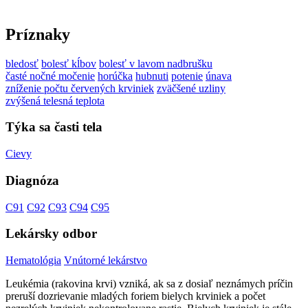
Príznaky
bledosť
bolesť kĺbov
bolesť v lavom nadbrušku
časté nočné močenie
horúčka
hubnuti
potenie
únava
zníženie počtu červených krviniek
zväčšené uzliny
zvýšená telesná teplota
Týka sa časti tela
Cievy
Diagnóza
C91
C92
C93
C94
C95
Lekársky odbor
Hematológia
Vnútorné lekárstvo
Leukémia (rakovina krvi) vzniká, ak sa z dosiaľ neznámych príčin
preruší dozrievanie mladých foriem bielych krviniek a počet