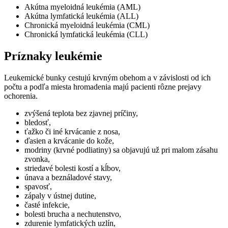
Akútna myeloidná leukémia (AML)
Akútna lymfatická leukémia (ALL)
Chronická myeloidná leukémia (CML)
Chronická lymfatická leukémia (CLL)
Príznaky leukémie
Leukemické bunky cestujú krvným obehom a v závislosti od ich
počtu a podľa miesta hromadenia majú pacienti rôzne prejavy
ochorenia.
zvýšená teplota bez zjavnej príčiny,
bledosť,
ťažko či iné krvácanie z nosa,
ďasien a krvácanie do kože,
modriny (krvné podliatiny) sa objavujú už pri malom zásahu
zvonka,
striedavé bolesti kostí a kĺbov,
únava a beználadové stavy,
spavosť,
zápaly v ústnej dutine,
časté infekcie,
bolesti brucha a nechutenstvo,
zdurenie lymfatických uzlín,