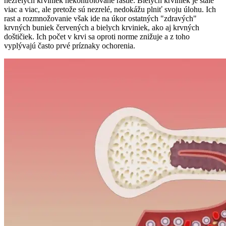
nezrelých krviniek nekontrolovane rastie. Bielych krviniek je stále
viac a viac, ale pretože sú nezrelé, nedokážu plniť svoju úlohu. Ich
rast a rozmnožovanie však ide na úkor ostatných "zdravých"
krvných buniek červených a bielych krviniek, ako aj krvných
doštičiek. Ich počet v krvi sa oproti norme znižuje a z toho
vyplývajú často prvé príznaky ochorenia.