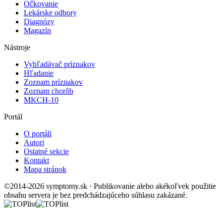
Očkovanie
Lekárske odbory
Diagnózy
Magazín
Nástroje
Vyhľadávač príznakov
Hľadanie
Zoznam príznakov
Zoznam chorôb
MKCH-10
Portál
O portáli
Autori
Ostatné sekcie
Kontakt
Mapa stránok
©2014-2026 symptomy.sk · Publikovanie alebo akékoľvek použitie
obsahu servera je bez predchádzajúceho súhlasu zakázané.