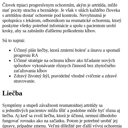
Človek trpiaci progresívnym ochorením, akým je artritída, môže
mať pocity strachu a beznádeje. Je však v silách každého človeka
s artritídou dostať ochorenie pod kontrolu. Nevyhnutná je
spolupráca s lekárom, odborníkom na reumatické ochorenia, ktorý
poskytne všetky potrebné informácie a spolu s pacientom urobí
kroky, aby sa zabránilo ďalšiemu poškodeniu kĺbov.
Sú to najmä:
Účinný plán liečby, ktorá zmierni bolesť a únavu a spomalí
progresiu RA
Účinné stratégie na ochranu kĺbov ako hľadanie nových
spôsobov vykonávanie rôznych činností bez zbytočného
zaťažovania kĺbov
Zdravý životný štýl, pravidelné vhodné cvičenie a zdravé
stravovanie.
Liečba
Symptómy a stupeň závažnosti reumatoidnej artritídy sa
u jednotlivých pacientov môžu líšiť a podobne môže byť rôzna aj
liečba. Aj keď sa zvolí liečba, ktorá je účinná, nemusí dlhodobo
fungovať rovnako ako na začiatku. Potom je potrebné urobiť jej
úpravy, prípadne zmenu. Veľmi dôležité pre ďalší vývoj ochorenia