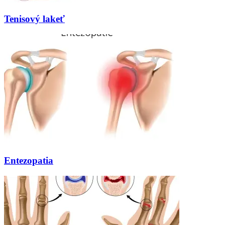
Tenisový lakeť
Entezopatia