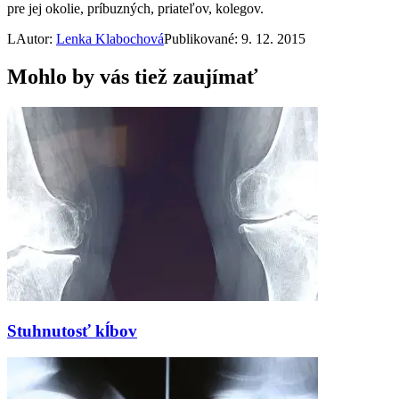
pre jej okolie, príbuzných, priateľov, kolegov.
L
Autor:
Lenka Klabochová
Publikované: 9. 12. 2015
Mohlo by vás tiež zaujímať
Stuhnutosť kĺbov