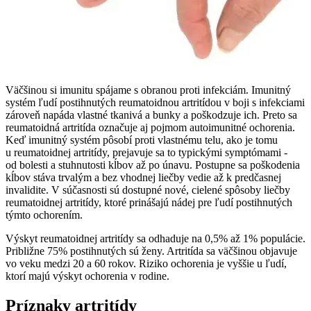
Väčšinou si imunitu spájame s obranou proti infekciám. Imunitný
systém ľudí postihnutých reumatoidnou artritídou v boji s infekciami
zároveň napáda vlastné tkanivá a bunky a poškodzuje ich. Preto sa
reumatoidná artritída označuje aj pojmom autoimunitné ochorenia.
Keď imunitný systém pôsobí proti vlastnému telu, ako je tomu
u reumatoidnej artritídy, prejavuje sa to typickými symptómami -
od bolesti a stuhnutosti kĺbov až po únavu. Postupne sa poškodenia
kĺbov stáva trvalým a bez vhodnej liečby vedie až k predčasnej
invalidite. V súčasnosti sú dostupné nové, cielené spôsoby liečby
reumatoidnej artritídy, ktoré prinášajú nádej pre ľudí postihnutých
týmto ochorením.
Výskyt reumatoidnej artritídy sa odhaduje na 0,5% až 1% populácie.
Približne 75% postihnutých sú ženy. Artritída sa väčšinou objavuje
vo veku medzi 20 a 60 rokov. Riziko ochorenia je vyššie u ľudí,
ktorí majú výskyt ochorenia v rodine.
Príznaky artritídy