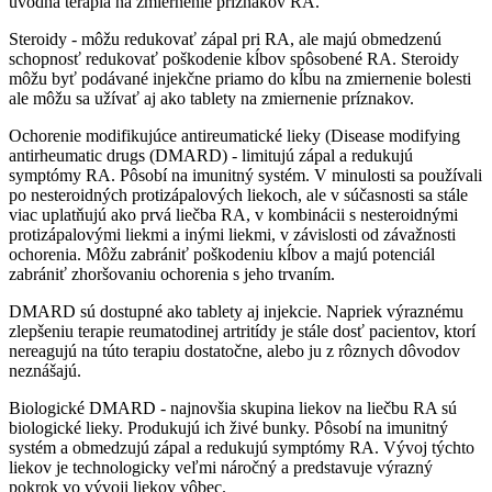
úvodná terapia na zmiernenie príznakov RA.
Steroidy - môžu redukovať zápal pri RA, ale majú obmedzenú
schopnosť redukovať poškodenie kĺbov spôsobené RA. Steroidy
môžu byť podávané injekčne priamo do kĺbu na zmiernenie bolesti
ale môžu sa užívať aj ako tablety na zmiernenie príznakov.
Ochorenie modifikujúce antireumatické lieky (Disease modifying
antirheumatic drugs (DMARD) - limitujú zápal a redukujú
symptómy RA. Pôsobí na imunitný systém. V minulosti sa používali
po nesteroidných protizápalových liekoch, ale v súčasnosti sa stále
viac uplatňujú ako prvá liečba RA, v kombinácii s nesteroidnými
protizápalovými liekmi a inými liekmi, v závislosti od závažnosti
ochorenia. Môžu zabrániť poškodeniu kĺbov a majú potenciál
zabrániť zhoršovaniu ochorenia s jeho trvaním.
DMARD sú dostupné ako tablety aj injekcie. Napriek výraznému
zlepšeniu terapie reumatodinej artritídy je stále dosť pacientov, ktorí
nereagujú na túto terapiu dostatočne, alebo ju z rôznych dôvodov
neznášajú.
Biologické DMARD - najnovšia skupina liekov na liečbu RA sú
biologické lieky. Produkujú ich živé bunky. Pôsobí na imunitný
systém a obmedzujú zápal a redukujú symptómy RA. Vývoj týchto
liekov je technologicky veľmi náročný a predstavuje výrazný
pokrok vo vývoji liekov vôbec.