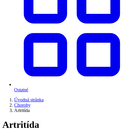
Ostatné
Úvodná stránka
Choroby
Artritída
Artritída