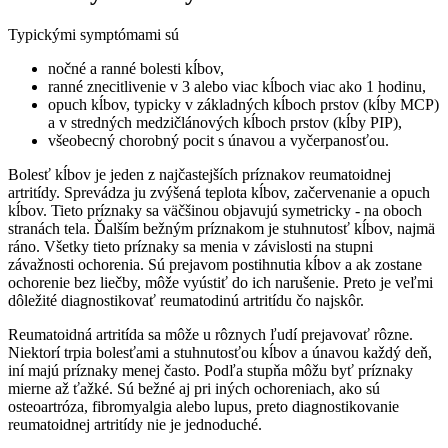
Typickými symptómami sú
nočné a ranné bolesti kĺbov,
ranné znecitlivenie v 3 alebo viac kĺboch ​​viac ako 1 hodinu,
opuch kĺbov, typicky v základných kĺboch ​​prstov (kĺby MCP)
a v stredných medzičlánových kĺboch ​​prstov (kĺby PIP),
všeobecný chorobný pocit s únavou a vyčerpanosťou.
Bolesť kĺbov je jeden z najčastejších príznakov reumatoidnej
artritídy. Sprevádza ju zvýšená teplota kĺbov, začervenanie a opuch
kĺbov. Tieto príznaky sa väčšinou objavujú symetricky - na oboch
stranách tela. Ďalším bežným príznakom je stuhnutosť kĺbov, najmä
ráno. Všetky tieto príznaky sa menia v závislosti na stupni
závažnosti ochorenia. Sú prejavom postihnutia kĺbov a ak zostane
ochorenie bez liečby, môže vyústiť do ich narušenie. Preto je veľmi
dôležité diagnostikovať reumatodinú artritídu čo najskôr.
Reumatoidná artritída sa môže u rôznych ľudí prejavovať rôzne.
Niektorí trpia bolesťami a stuhnutosťou kĺbov a únavou každý deň,
iní majú príznaky menej často. Podľa stupňa môžu byť príznaky
mierne až ťažké. Sú bežné aj pri iných ochoreniach, ako sú
osteoartróza, fibromyalgia alebo lupus, preto diagnostikovanie
reumatoidnej artritídy nie je jednoduché.