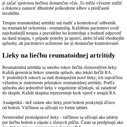
je začať správnou liečbou dostatočne včas. To môže výrazne znížiť
a dokonca zastaviť dlhodobé poškodenie kĺbov a predčasnú
invaliditu.
Terapiu reumatoidnej artritídy má riadiť a kontrolovať odborník
na reumatické ochorenia - reumatológ. Každému pacientovi zvolí
najvhodnejší terapiu a pravidelne ho kontroluje a hodnotí odpoveď
na danú terapiu, v prípade potreby ju upraví, alebo hľadá vhodnejšie
spôsoby, ak pacientovo ochorenie nie je dostatočne kontrolované.
Lieky na liečbu reumatoidnej artritídy
Reumatoidná artritída sa mnoho rokov liečila rôznorodými lieky.
Každá generácia liekov zmenila spôsob, ako lekári liečili RA.
V posledných rokoch sa stali dostupnými nové lieky; ich najväčšou
výhodou je zmiernenie príznakov reumatoidnej artritídy. Podľa
spôsobu ako jednotlivé lieky v organizme účinkujú, sú zaradené
do skupín. Každá skupina reprezentuje krok vpred v terapii RA.
Analgetiká - tiež známe ako lieky proti bolesti poskytujú úľavu
od bolesti. Väčšinou sa užívajú vo forme tabliet.
Nesteroidné protizápalové lieky - väčšinou sa užívajú ako tablety
pre liečbu bolesti a zápalu z rôznych príčin. Často sa predpisujú ako