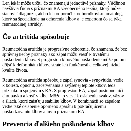
Len lekár môže určiť, čo znamenajú jednotlivé príznaky. Väčšinou
navštívia ľudia s príznakmi RA všeobecného lekára, ktorý môže
stanoviť diagnózu, alebo ich odporučí k odborníkovi-reumatológ,
ktorý sa špecializuje na ochorenia kĺbov a je expertom čo sa týka
reumatodinej artritídy.
Čo artritída spôsobuje
Reumatoidná artritída je progresívne ochorenie, čo znamená, že bez
správnej liečby príznaky ako zápal môžu viesť k trvalému
poškodeniu kĺbov. S progresiou kĺbového poškodenie môže potom
dôjsť k deformitám kĺbov, strate ich funkčnosti a celkovej nízkej
kvalite života.
Reumatoidná artritída spôsobuje zápal synovia - synovitídu, vedie
k bolesti, opuchu, začervenania a zvýšenej teplote kĺbov, teda
príznakom spojeným s RA. S progresiou RA, zápal postupne ničí
chrupavku a kosť v kĺbe. Môže to viesť k oslabeniu svalov, väzov
a šliach, ktoré zaisťujú stabilitu kĺbov. V kombinácii so zápalom
vedie také oslabenie oporného aparátu k pokračujúcemu
poškodzovaniu kĺbov a iným príznakom RA.
Prevencia ďalšieho poškodenia kĺbov