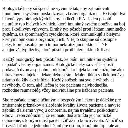
Biologické lieky sú špeciálne vyvinuté tak, aby zabraňovali
imunitnému systému poškodzovať vlastný organizmus. Existujú dva
hlavné typy biologických liekov na liečbu RA. Jeden pôsobí
na určitý typ bielych krviniek, ktoré imunitný systém používa na boj
proti škodlivým vplyvom. Druhý typ pôsobí proti látkam imunitného
systému, už spomínaným cytokínom, ktoré komunikujú s bielymi
krvnými bunkami a organizujú ich. V tejto skupine sú dostupné
lieky, ktoré pôsobia proti tumor nekrotizujúci faktor - TNF
a najnovší typ liečby, ktorá pôsobí proti interleukínu 6-IL-6.
Každý biologický liek pôsobí tak, že bráni imunitnému systému
napádať vlastný organizmus. Biologické lieky sa v súčasnosti
podávajú dvoma spôsobmi, niektoré ako injekcia pod kožu, iné ako
intravenózna injekcia lekár alebo sestra. Malou ihlou sa liek podáva
priamo do žily ako infúzia. Každý spôsob má svoje výhody aj
nevýhody. O tom, aká liečba je pre pacienta najvhodnejšia,
rozhodne reumatológ vždy individuálne pre každého pacienta.
Skoré začatie terapie účinným a bezpečným liekom je dôležité pre
zmiernenie príznakov a zlepšenie kvality života pacienta a navyše
zabráni ďalšiemu vývoju ochorenia, najmä trvalému poškodeniu
kĺbov. Treba zdôrazniť, že reumatoidná artritída je chronické
ochorenie, s ktorým musí pacient žiť až do konca života. Naučiť sa
ho zvládať nie je jednoduché ani pre osobu, ktorá ním trpí, ale ani