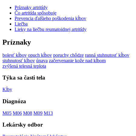
Príznaky artritídy
Čo artritída spôsobuje
Prevencia ďalšieho poškodenia kĺbov
Liečba
Lieky na liečbu reumatoidnej artritídy
Príznaky
bolesť kĺbov
opuch kĺbov
poruchy chôdze
ranná stuhnutosť kĺbov
stuhnutosť kĺbov
únava
začervenanie kože nad kĺbom
zvýšená telesná teplota
Týka sa časti tela
Kĺby
Diagnóza
M05
M06
M08
M09
M13
Lekársky odbor