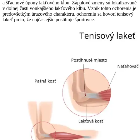
a šľachové úpony lakťového kĺbu. Zápalové zmeny sú lokalizované
v dolnej časti vonkajšieho lakťového kĺbu. Vznik tohto ochorenia je
predovšetkým úrazového charakteru, ochoreniu sa hovorí tenisový
lakeť preto, že najčastejšie postihuje športovce.