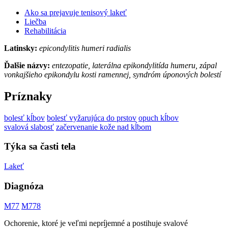
Ako sa prejavuje tenisový lakeť
Liečba
Rehabilitácia
Latinsky:
epicondylitis humeri radialis
Ďalšie názvy:
entezopatie, laterálna epikondylitída humeru, zápal
vonkajšieho epikondylu kosti ramennej, syndróm úponových bolestí
Príznaky
bolesť kĺbov
bolesť vyžarujúca do prstov
opuch kĺbov
svalová slabosť
začervenanie kože nad kĺbom
Týka sa časti tela
Lakeť
Diagnóza
M77
M778
Ochorenie, ktoré je veľmi nepríjemné a postihuje svalové