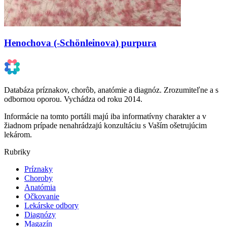
Henochova (-Schönleinova) purpura
Databáza príznakov, chorôb, anatómie a diagnóz. Zrozumiteľne a s
odbornou oporou. Vychádza od roku 2014.
Informácie na tomto portáli majú iba informatívny charakter a v
žiadnom prípade nenahrádzajú konzultáciu s Vaším ošetrujúcim
lekárom.
Rubriky
Príznaky
Choroby
Anatómia
Očkovanie
Lekárske odbory
Diagnózy
Magazín