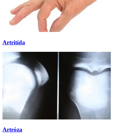
Artritída
Artróza