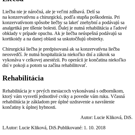
Liečba nie je náročná, ale je veľmi zdĺhavá. Delí sa
na konzervatívnu a chirurgickú, podľa stupňa poškodenia. Pri
konzervatívnom spôsobe liečby sa lakeť znehybní a podávajú sa
analgetiká pre tíšenie bolesti. Ďalej je nutná rehabilitácia a ľadové
obklady v prípade opuchu. Ak je liečba neúspešná podávajú sa
kortikoidy a na danej oblasti sa uskutočňujú obstreky.
Chirurgická liečba je predpisovaná ak sa konzervatívna liečba
neosvedčí. Je nutná hospitalizácia niekoľko dní a zákrok sa
vykonáva v celkovej anestézii. Po operácii je končatina niekoľko
dní v pokoji a potom sa začína rehabilitovať.
Rehabilitácia
Rehabilitácia je v prvých mesiacoch vykonávaná s odborníkom,
ktorý vám vysvetlí jednotlivé cviky a povedie vám ruku. Včasná
rehabilitácia je základom pre úplné uzdravenie a navrátenie
končatiny k úplnej hybnosti.
Autor: Lucie Kliková, DiS.
L
Autor: Lucie Kliková, DiS.
Publikované: 1. 10. 2018