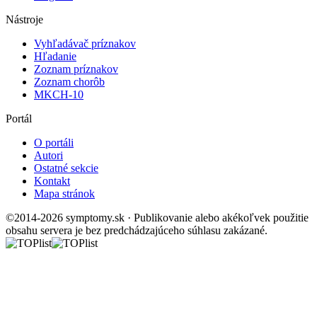
Nástroje
Vyhľadávač príznakov
Hľadanie
Zoznam príznakov
Zoznam chorôb
MKCH-10
Portál
O portáli
Autori
Ostatné sekcie
Kontakt
Mapa stránok
©2014-2026 symptomy.sk · Publikovanie alebo akékoľvek použitie
obsahu servera je bez predchádzajúceho súhlasu zakázané.