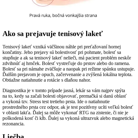
Ako sa prejavuje tenisový lakeť
Tenisový lakeť vzniká väčšinou náhle pri preťažovaní hornej
končatiny. Jeho prejavy sú bolestivosť pri pohmate, bolesť sa
stupňuje a ak sa tenisový lakeť nelieči, má pacient problém neskôr
zdvihnúť aj hrnček. Bolesť vystreľuje do prstov alebo do ramena.
Bolesť sa pri námahe zväčšuje a naopak pri režime spánku ustupuje.
Ďalším prejavom je opuch, začervenanie a zvýšená lokálna teplota.
Obtiažne natiahnutie a rotácie s dlaňou nahor.
Diagnostika je v tomto prípade jasná, lekár sa vám najprv spýta
na to, kedy sa začali bolesti objavovať, premačká si danú oblasť
a vykoná tzv. Stress test tretieho prsta. Ide o natiahnutie
prostredného prsta cez odpor, ak je test pozitívny ucíti veľkú bolesť
v oblasti lakťa. Ďalej sa môže vykonať RTG na zistenie, či nie je
poškodená kosť či kĺb. Ďalej sa vykoná ultrazvuk alebo magnetická
rezonancia.
Liečba