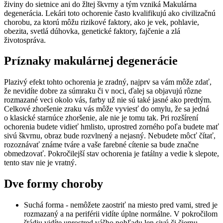
živiny do sietnice ani do žltej škvrny a tým vzniká Makulárna
degenerácia. Lekári toto ochorenie často kvalifikujú ako civilizačnú
chorobu, za ktorú môžu rizikové faktory, ako je vek, pohlavie,
obezita, svetlá dúhovka, genetické faktory, fajčenie a zlá
životospráva.
Príznaky makulárnej degenerácie
Plazivý efekt tohto ochorenia je zradný, najprv sa vám môže zdať,
že nevidíte dobre za súmraku či v noci, ďalej sa objavujú rôzne
rozmazané veci okolo vás, farby už nie sú také jasné ako predtým.
Celkové zhoršenie zraku vás môže vyviesť do omylu, že sa jedná
o klasické starnúce zhoršenie, ale nie je tomu tak. Pri rozšírení
ochorenia budete vidieť hmlisto, uprostred zorného poľa budete mať
sivú škvrnu, obraz bude rozvlnený a nejasný. Nebudete môcť čítať,
rozoznávať známe tváre a vaše farebné cítenie sa bude značne
obmedzovať. Pokročilejší stav ochorenia je fatálny a vedie k slepote,
tento stav nie je vratný.
Dve formy choroby
Suchá forma - nemôžete zaostriť na miesto pred vami, stred je
rozmazaný a na periférii vidíte úplne normálne. V pokročilom
štádiu vidíte uprostred vášho pohľadu len sivú či čiernu