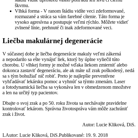
škvrnu.
Vlhká forma - V ranom štádiu vidíte veci zdeformované,
rozmazané a stráca sa vám farebné cítenie. Táto forma je
vysoko agresívna a postupuje veľmi rýchlo. Môžete vidieť
zvlnené línie, prehnuté či inak zdeformované veci.
Liečba makulárnej degenerácie
V súčasnej dobe je liečba degenerácie makuly veľmi zákerná
a nepodarilo sa ešte vynájsť liek, ktorý by úplne vyliečil túto
chorobu. U vlhkej formy je možné vďaka liekom zmierniť alebo
dokonca zastaviť degeneráciu, ale ak máte už zrak poškodený, nedá
sa s tým bohužiaľ nič robiť. Preto je najlepšie preventívne
vyhľadávať lekársku pomoc a vyhnúť sa týmto zmenám. Laser
a fotodynamická liečba sa vykonáva len v obmedzenom množstve
a len na určitý typ pacientov.
Dbajte o svoj zrak a po 50. roku života sa nechávajte pravidelne
kontrolovať lekárom. Správna životospráva vám môže zachrániť
zrak i život.
Autor: Lucie Kliková, DiS.
L
Autor: Lucie Kliková, DiS.
Publikované: 19. 9. 2018