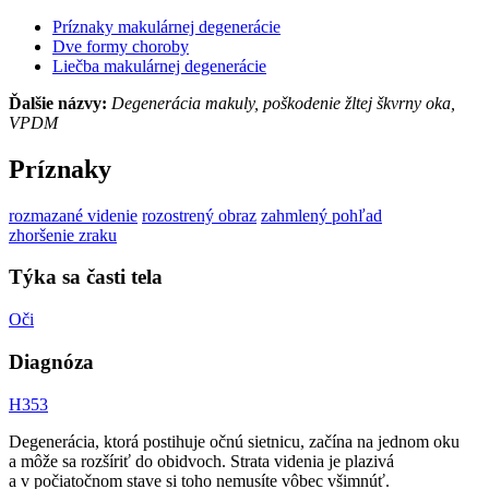
Príznaky makulárnej degenerácie
Dve formy choroby
Liečba makulárnej degenerácie
Ďalšie názvy:
Degenerácia makuly, poškodenie žltej škvrny oka,
VPDM
Príznaky
rozmazané videnie
rozostrený obraz
zahmlený pohľad
zhoršenie zraku
Týka sa časti tela
Oči
Diagnóza
H353
Degenerácia, ktorá postihuje očnú sietnicu, začína na jednom oku
a môže sa rozšíriť do obidvoch. Strata videnia je plazivá
a v počiatočnom stave si toho nemusíte vôbec všimnúť.