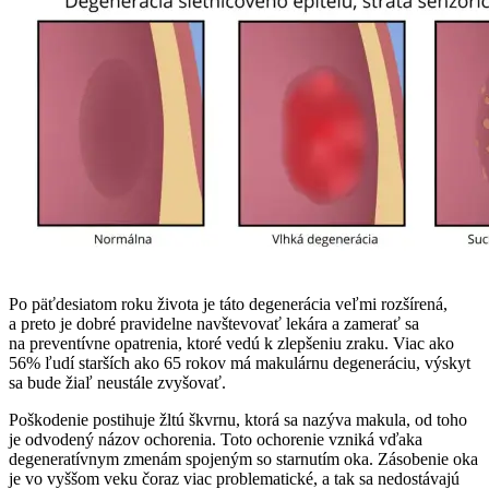
Po päťdesiatom roku života je táto degenerácia veľmi rozšírená,
a preto je dobré pravidelne navštevovať lekára a zamerať sa
na preventívne opatrenia, ktoré vedú k zlepšeniu zraku. Viac ako
56% ľudí starších ako 65 rokov má makulárnu degeneráciu, výskyt
sa bude žiaľ neustále zvyšovať.
Poškodenie postihuje žltú škvrnu, ktorá sa nazýva makula, od toho
je odvodený názov ochorenia. Toto ochorenie vzniká vďaka
degeneratívnym zmenám spojeným so starnutím oka. Zásobenie oka
je vo vyššom veku čoraz viac problematické, a tak sa nedostávajú