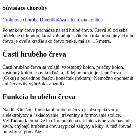
Súvisiace choroby
Crohnova choroba
Divertikulóza
Ulcerózna kolitída
Po tenkom čreve prichádza na rad hrubé črevo. Črevá sú od seba
oddelené chlopňou, ktorá zabraňuje spätnému toku tráveniny. Hrubé
črevo je oveľa kratšie ako črevo tenké, má asi 1,5 metra.
Časti hrubého čreva
Časti hrubého čreva sa volajú: vzostupný kolon, priečny kolon,
zostupný kolon, esovitá kľučka, ďalej potom tu je slepé črevo
(Ceku) a poslednou časťou konečník (rektum). Nemožno opomenúť
ani červovitý výbežok - apendix.
Funkcia hrubého čreva
Najdôležitejšími funkciami hrubého čreva je absorpcia vody
a elektrolytov a "skladovanie" tráveniny a formovanie stolice.
Vzhľadom k tomu, že tu už neprebieha tak intenzívne vstrebávanie
živín, chýbajú hrubému črevu typické záhyby a klky. A tiež črevné
pohyby sú pomalšie.