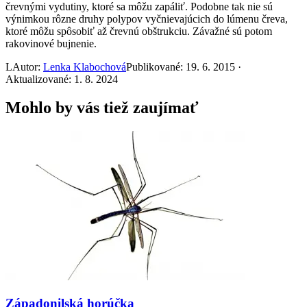
črevnými vydutiny, ktoré sa môžu zapáliť. Podobne tak nie sú
výnimkou rôzne druhy polypov vyčnievajúcich do lúmenu čreva,
ktoré môžu spôsobiť až črevnú obštrukciu. Závažné sú potom
rakovinové bujnenie.
L
Autor:
Lenka Klabochová
Publikované: 19. 6. 2015 ·
Aktualizované: 1. 8. 2024
Mohlo by vás tiež zaujímať
Západonilská horúčka