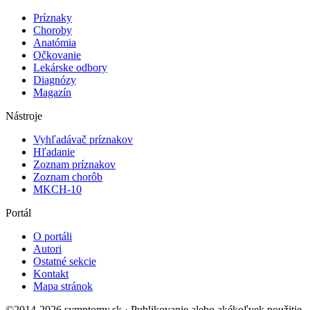
Príznaky
Choroby
Anatómia
Očkovanie
Lekárske odbory
Diagnózy
Magazín
Nástroje
Vyhľadávač príznakov
Hľadanie
Zoznam príznakov
Zoznam chorôb
MKCH-10
Portál
O portáli
Autori
Ostatné sekcie
Kontakt
Mapa stránok
©2014-2026 symptomy.sk · Publikovanie alebo akékoľvek použitie