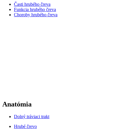
Časti hrubého čreva
Funkcia hrubého čreva
Choroby hrubého čreva
Anatómia
Dolný tráviaci trakt
Hrubé črevo