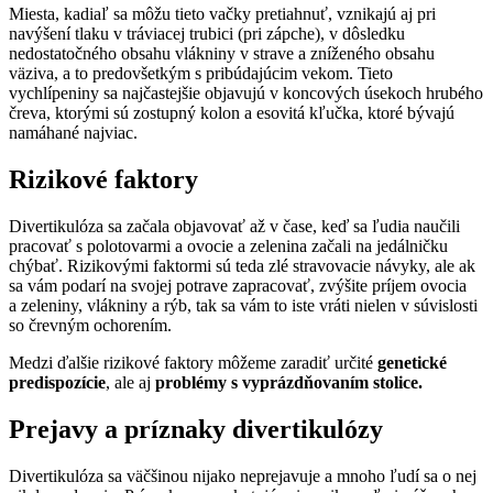
Miesta, kadiaľ sa môžu tieto vačky pretiahnuť, vznikajú aj pri
navýšení tlaku v tráviacej trubici (pri zápche), v dôsledku
nedostatočného obsahu vlákniny v strave a zníženého obsahu
väziva, a to predovšetkým s pribúdajúcim vekom. Tieto
vychlípeniny sa najčastejšie objavujú v koncových úsekoch hrubého
čreva, ktorými sú zostupný kolon a esovitá kľučka, ktoré bývajú
namáhané najviac.
Rizikové faktory
Divertikulóza sa začala objavovať až v čase, keď sa ľudia naučili
pracovať s polotovarmi a ovocie a zelenina začali na jedálničku
chýbať. Rizikovými faktormi sú teda zlé stravovacie návyky, ale ak
sa vám podarí na svojej potrave zapracovať, zvýšite príjem ovocia
a zeleniny, vlákniny a rýb, tak sa vám to iste vráti nielen v súvislosti
so črevným ochorením.
Medzi ďalšie rizikové faktory môžeme zaradiť určité
genetické
predispozície
, ale aj
problémy s vyprázdňovaním stolice.
Prejavy a príznaky divertikulózy
Divertikulóza sa väčšinou nijako neprejavuje a mnoho ľudí sa o nej