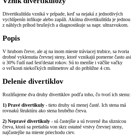
Vznik divertikulózy
Divertikulitída vzniká v prípade, keď sa nejaká z jednotlivých
vychlípenín infikuje alebo zapáli. Akútna divertikulitída je jednou
z náhlych príhod brušných a diagnostikuje sa napr. ultrazvukom.
Popis
V hrubom čreve, ale aj na inom mieste tráviacej trubice, sa tvoria
drobné vyklenutia črevnej steny, ktoré vznikajú pomerne často asi
u 30% ľudí nad šesťdesiat rokov. Sú to menšie i väčšie vačky
o veľkosti niekoľkých milimetrov až do približne 4 cm.
Delenie divertiklov
Rozlišujeme dva druhy divertiklov podľa toho, čo tvorí ich stenu:
1) Pravé divertikuly
- tieto druhy sú menej časté. Ich stena má
rovnakú štruktúru ako stena hrubého čreva.
2) Nepravé divertikuly
- sú častejšie a sú tvorené iba sliznicou
čreva, ktorá sa pretiahla von skrz ostatné vrstvy črevnej steny,
najčastejšie na mieste priechodu ciev.