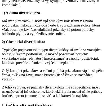
nikdy nedozvie. Príznaky sa vyskytujú pri vzniku veľmi vážnych
komplikácií.
1) Akútna divertikulóza
Má rýchly začiatok. Chorý trpí prudkými bolesťami v ľavom
podbrušku, niekedy môže dôjsť ešte k vyprázdneniu stolice, ktorá
však obsahuje krv. Nasledujúcimi príznaky sú potom poruchy
odchodu plynov a vyprázdňovanie stolice.
2) Chronická divertikulóza
Typickým prejavom tohto typu divertikulózy sú trvale sa vracajúce
bolesti v ľavom podbrušku. Je možné pozorovať poruchy
vyprázdňovania - plynatosť (meteorizmus) a zápchu (obstipáciu),
ktoré sú sprevádzané mierne zvýšenou teplotou.
Celý komplet príznakov sa veľmi podobá príznakom zápalu slepého
čreva, avšak na ľavej strane brucha (slepé črevo sa nachádza
vpravo).
Z toho vyplýva, že príznaky divertikulózy nie sú špecifické, môžu
naznačovať aj iné ochorenie, ktoré lekári radia medzi náhle príhody
brušné, a preto je nutné, dostaviť sa k lekárovi čo najskôr.
Liečba divertikulózy