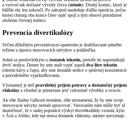
a vytvorí tak dočasné vývody čreva (
stómie
). Druhý koniec, ktorý je
bližšie riti, len zakončí. Po zahojení nasleduje ďalšia operácia, počas
ktorej chirurg oba konce čriev opäť spojí a tým obnoví prirodzené
uloženie črevnej trubice.
Prevencia divertikulózy
Veľmi dôležitým preventívnym opatrením je dodržiavanie pitného
režimu a úprava stravovacích návykov a jedálnička.
Jedná sa predovšetkým o d
ostatok tekutín,
pretože tie napomáhajú
drviť stolicu. Denne by sme mali vypiť aspoň
dva litre tekutín
(okrem kávy a čaju), aby sme dosiahli stolice o správnej konzistencii
a pravidelného vyprázdňovania.
Významný je tiež
pravidelný príjem potravy a dostatočný príjem
vlákniny
a vhodné je primerane jesť celozrnné výrobky a ovocie.
Ak ešte žiadne ťažkosti nemáme, ešte neznamená, že by sme svoje
stravovacie návyky nemali upravovať. Varovaním nám môže byť tá
skutočnosť, že v našej populácii výskyt divertikulitídy vzrastá, kým
v Ázii a Afrike, kde má strava dostatok vlákniny, takmer neexistuje.