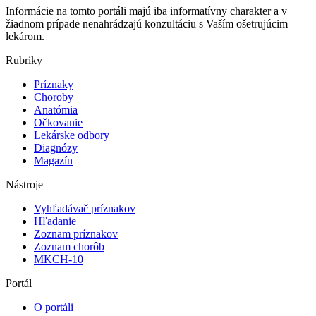
Informácie na tomto portáli majú iba informatívny charakter a v
žiadnom prípade nenahrádzajú konzultáciu s Vaším ošetrujúcim
lekárom.
Rubriky
Príznaky
Choroby
Anatómia
Očkovanie
Lekárske odbory
Diagnózy
Magazín
Nástroje
Vyhľadávač príznakov
Hľadanie
Zoznam príznakov
Zoznam chorôb
MKCH-10
Portál
O portáli