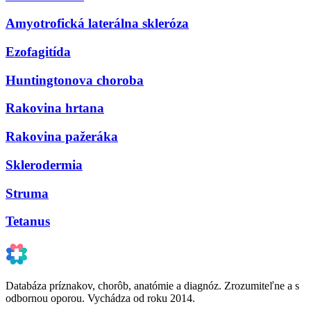
Amyotrofická laterálna skleróza
Ezofagitída
Huntingtonova choroba
Rakovina hrtana
Rakovina pažeráka
Sklerodermia
Struma
Tetanus
Databáza príznakov, chorôb, anatómie a diagnóz. Zrozumiteľne a s
odbornou oporou. Vychádza od roku 2014.