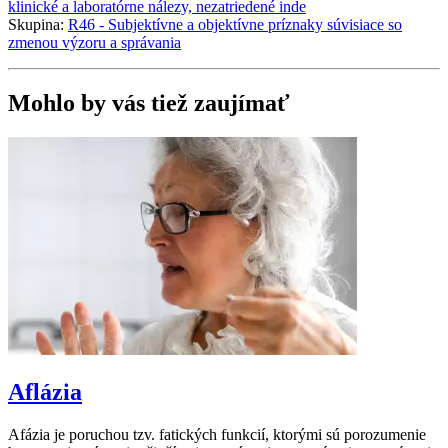
klinické a laboratórne nálezy, nezatriedené inde
Skupina:
R46 - Subjektívne a objektívne príznaky súvisiace so
zmenou výzoru a správania
Mohlo by vás tiež zaujímať
Aflázia
Afázia je poruchou tzv. fatických funkcií, ktorými sú porozumenie