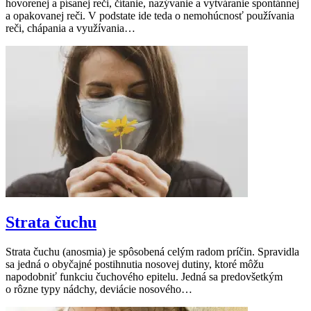
hovorenej a písanej reči, čítanie, nazývanie a vytváranie spontánnej
a opakovanej reči. V podstate ide teda o nemohúcnosť používania
reči, chápania a využívania…
Strata čuchu
Strata čuchu (anosmia) je spôsobená celým radom príčin. Spravidla
sa jedná o obyčajné postihnutia nosovej dutiny, ktoré môžu
napodobniť funkciu čuchového epitelu. Jedná sa predovšetkým
o rôzne typy nádchy, deviácie nosového…