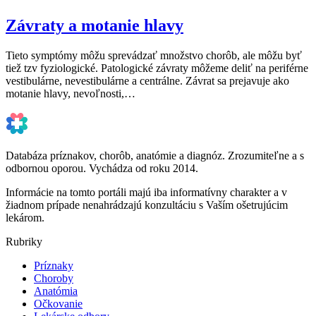
Závraty a motanie hlavy
Tieto symptómy môžu sprevádzať množstvo chorôb, ale môžu byť
tiež tzv fyziologické. Patologické závraty môžeme deliť na periférne
vestibulárne, nevestibulárne a centrálne. Závrat sa prejavuje ako
motanie hlavy, nevoľnosti,…
Databáza príznakov, chorôb, anatómie a diagnóz. Zrozumiteľne a s
odbornou oporou. Vychádza od roku 2014.
Informácie na tomto portáli majú iba informatívny charakter a v
žiadnom prípade nenahrádzajú konzultáciu s Vaším ošetrujúcim
lekárom.
Rubriky
Príznaky
Choroby
Anatómia
Očkovanie