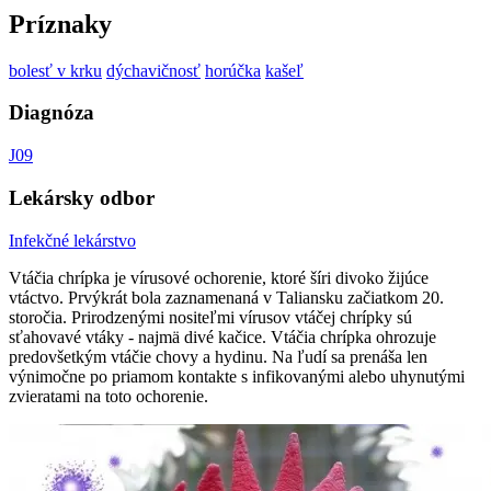
Príznaky
bolesť v krku
dýchavičnosť
horúčka
kašeľ
Diagnóza
J09
Lekársky odbor
Infekčné lekárstvo
Vtáčia chrípka je vírusové ochorenie, ktoré šíri divoko žijúce
vtáctvo. Prvýkrát bola zaznamenaná v Taliansku začiatkom 20.
storočia. Prirodzenými nositeľmi vírusov vtáčej chrípky sú
sťahovavé vtáky - najmä divé kačice. Vtáčia chrípka ohrozuje
predovšetkým vtáčie chovy a hydinu. Na ľudí sa prenáša len
výnimočne po priamom kontakte s infikovanými alebo uhynutými
zvieratami na toto ochorenie.