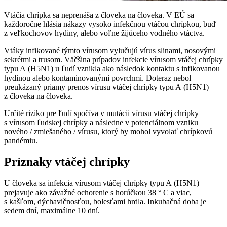
Vtáčia chrípka sa neprenáša z človeka na človeka. V EÚ sa
každoročne hlásia nákazy vysoko infekčnou vtáčou chrípkou, buď
z veľkochovov hydiny, alebo voľne žijúceho vodného vtáctva.
Vtáky infikované týmto vírusom vylučujú vírus slinami, nosovými
sekrétmi a trusom. Väčšina prípadov infekcie vírusom vtáčej chrípky
typu A (H5N1) u ľudí vznikla ako následok kontaktu s infikovanou
hydinou alebo kontaminovanými povrchmi. Doteraz nebol
preukázaný priamy prenos vírusu vtáčej chrípky typu A (H5N1)
z človeka na človeka.
Určité riziko pre ľudí spočíva v mutácii vírusu vtáčej chrípky
s vírusom ľudskej chrípky a následne v potenciálnom vzniku
nového / zmiešaného / vírusu, ktorý by mohol vyvolať chrípkovú
pandémiu.
Príznaky vtáčej chrípky
U človeka sa infekcia vírusom vtáčej chrípky typu A (H5N1)
prejavuje ako závažné ochorenie s horúčkou 38 ° C a viac,
s kašľom, dýchavičnosťou, bolesťami hrdla. Inkubačná doba je
sedem dní, maximálne 10 dní.