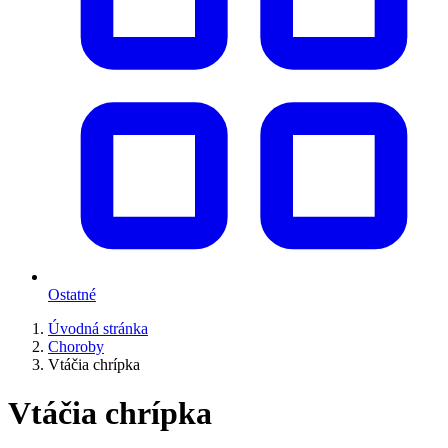
Ostatné
Úvodná stránka
Choroby
Vtáčia chrípka
Vtáčia chrípka