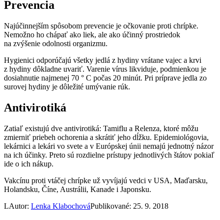
Prevencia
Najúčinnejším spôsobom prevencie je očkovanie proti chrípke.
Nemožno ho chápať ako liek, ale ako účinný prostriedok
na zvýšenie odolnosti organizmu.
Hygienici odporúčajú všetky jedlá z hydiny vrátane vajec a krvi
z hydiny dôkladne uvariť. Varenie vírus likviduje, podmienkou je
dosiahnutie najmenej 70 ° C počas 20 minút. Pri príprave jedla zo
surovej hydiny je dôležité umývanie rúk.
Antivirotiká
Zatiaľ existujú dve antivirotiká: Tamiflu a Relenza, ktoré môžu
zmierniť priebeh ochorenia a skrátiť jeho dĺžku. Epidemiológovia,
lekárnici a lekári vo svete a v Európskej únii nemajú jednotný názor
na ich účinky. Preto sú rozdielne prístupy jednotlivých štátov pokiaľ
ide o ich nákup.
Vakcínu proti vtáčej chrípke už vyvíjajú vedci v USA, Maďarsku,
Holandsku, Číne, Austrálii, Kanade i Japonsku.
L
Autor:
Lenka Klabochová
Publikované: 25. 9. 2018