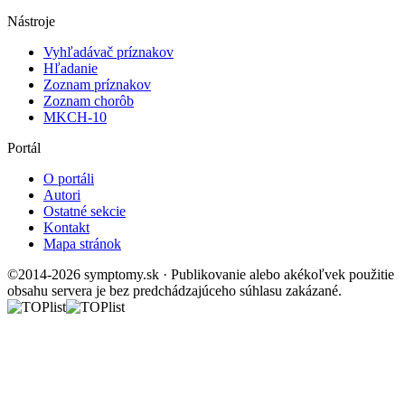
Nástroje
Vyhľadávač príznakov
Hľadanie
Zoznam príznakov
Zoznam chorôb
MKCH-10
Portál
O portáli
Autori
Ostatné sekcie
Kontakt
Mapa stránok
©2014-2026 symptomy.sk · Publikovanie alebo akékoľvek použitie
obsahu servera je bez predchádzajúceho súhlasu zakázané.