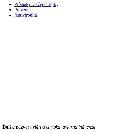
Príznaky vtáčej chrípky
Prevencia
Antivirotiká
Ďalšie názvy:
aviárna chrípka, aviárna influenza