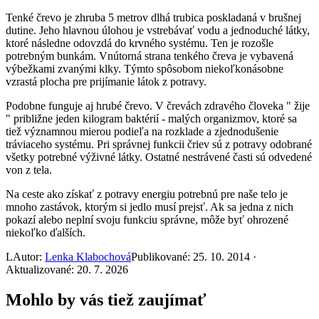
Tenké črevo je zhruba 5 metrov dlhá trubica poskladaná v brušnej
dutine. Jeho hlavnou úlohou je vstrebávať vodu a jednoduché látky,
ktoré následne odovzdá do krvného systému. Ten je rozošle
potrebným bunkám. Vnútorná strana tenkého čreva je vybavená
výbežkami zvanými klky. Týmto spôsobom niekoľkonásobne
vzrastá plocha pre prijímanie látok z potravy.
Podobne funguje aj hrubé črevo. V črevách zdravého človeka " žije
" približne jeden kilogram baktérií - malých organizmov, ktoré sa
tiež významnou mierou podieľa na rozklade a zjednodušenie
tráviaceho systému. Pri správnej funkcii čriev sú z potravy odobrané
všetky potrebné výživné látky. Ostatné nestrávené časti sú odvedené
von z tela.
Na ceste ako získať z potravy energiu potrebnú pre naše telo je
mnoho zastávok, ktorým si jedlo musí prejsť. Ak sa jedna z nich
pokazí alebo neplní svoju funkciu správne, môže byť ohrozené
niekoľko ďalších.
L
Autor:
Lenka Klabochová
Publikované: 25. 10. 2014 ·
Aktualizované: 20. 7. 2026
Mohlo by vás tiež zaujímať