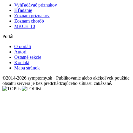
Vyhľadávač príznakov
Hľadanie
Zoznam príznakov
Zoznam chorôb
MKCH-10
Portál
O portáli
Autori
Ostatné sekcie
Kontakt
Mapa stránok
©2014-2026 symptomy.sk · Publikovanie alebo akékoľvek použitie
obsahu servera je bez predchádzajúceho súhlasu zakázané.