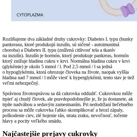
Rozlišujeme dva základné druhy cukrovky: Diabetes I. typu (bunky
pankreasu, ktoré produkujú inzulín, sú ničené - autoimunitná
choroba) a Diabetes II. typu (znížená citlivosť tela a tkanív
na inzulín). Inzulín je hormón, ktorý produkuje pankreas, hormón
ktorý znižuje hladinu cukru v krvi. Normálna hladina cukru v krvi
(glykémie) je okolo 5 mmol / l. Pod 2,5 mmol / l sa jedná
o hypoglykémiu, ktorá ohrozuje človeka na živote, naopak vyššia
hladina nad 7 mmol / l môže viesť k hyperglykémii, tento stav je tiež
veľmi nebezpečný.
Správnou životosprávou sa dá cukrovka oddialiť. Cukrovkou môže
trpieť aj chudý človek, ale pravdepodobnejšie je, že ju dostanete, ak
trpíte nadváhou a sedavým zamestnaním. Pri nedodržaní liečebného
procesu sa môže cukrovka ľahko skomplikovať a hrozí zápaly,
poškodenie ciev, zlé hojenie rán, strata zraku, nevoľnosť, točenie
hlavy a pocity veľkého smädu.
Najčastejšie prejavy cukrovky