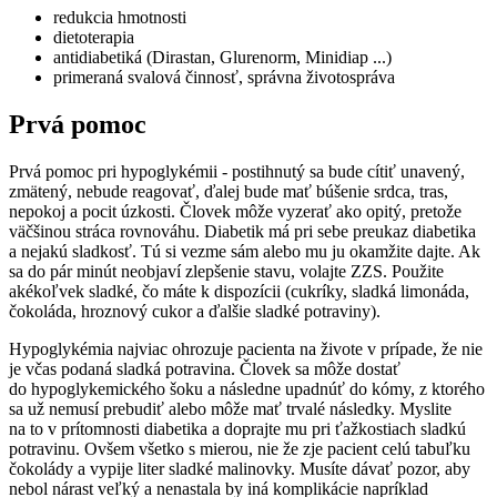
redukcia hmotnosti
dietoterapia
antidiabetiká (Dirastan, Glurenorm, Minidiap ...)
primeraná svalová činnosť, správna životospráva
Prvá pomoc
Prvá pomoc pri hypoglykémii - postihnutý sa bude cítiť unavený,
zmätený, nebude reagovať, ďalej bude mať búšenie srdca, tras,
nepokoj a pocit úzkosti. Človek môže vyzerať ako opitý, pretože
väčšinou stráca rovnováhu. Diabetik má pri sebe preukaz diabetika
a nejakú sladkosť. Tú si vezme sám alebo mu ju okamžite dajte. Ak
sa do pár minút neobjaví zlepšenie stavu, volajte ZZS. Použite
akékoľvek sladké, čo máte k dispozícii (cukríky, sladká limonáda,
čokoláda, hroznový cukor a ďalšie sladké potraviny).
Hypoglykémia najviac ohrozuje pacienta na živote v prípade, že nie
je včas podaná sladká potravina. Človek sa môže dostať
do hypoglykemického šoku a následne upadnúť do kómy, z ktorého
sa už nemusí prebudiť alebo môže mať trvalé následky. Myslite
na to v prítomnosti diabetika a doprajte mu pri ťažkostiach sladkú
potravinu. Ovšem všetko s mierou, nie že zje pacient celú tabuľku
čokolády a vypije liter sladké malinovky. Musíte dávať pozor, aby
nebol nárast veľký a nenastala by iná komplikácie napríklad