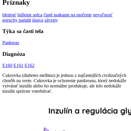
Príznaky
bledosť
búšenie srdca
časté nutkanie na močenie
nevoľnosť
poruchy pamäti
únava
závraty
Týka sa časti tela
Pankreas
Diagnóza
E160
E161
E162
Cukrovka (diabetes mellitus) je jednou z najčastejších civilizačných
chorôb na svete. Cukrovka je ochorenie pankreasu, ktorý nedokáže
vytvárať inzulín alebo ho normálne produkuje, ale telo nedokáže
inzulín správne vstrebávať.