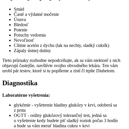
Smäd
Časté a výdatné močenie
Únava
Bledosť
Potenie
Poruchy vedomia
Nevoľnosť
Cítime acetón z dychu (lak na nechty, sladký cukrík)
Zápaly ústnej dutiny
Tieto príznaky rozhodne nepodceňujte, ak sa vám niektoré z nich
objavujú častejšie, navštívte svojho obvodného lekára. Ten vám
urobí pár testov, ktoré si tu popíšeme a zistí či trpíte Diabetom.
Diagnostika
Laboratórne vyšetrenia:
glykémie - vyšetrenie hladiny glukózy v krvi, odoberá sa
z prsta
OGTT - orálny glukózový tolerančný test, jedná sa
o vyšetrenie kedy budete piť sladký roztok počas 3 hodín
a bude sa vám merať hladina cukru v krvi