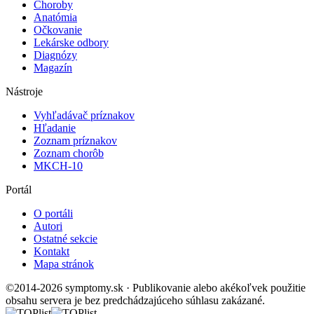
Choroby
Anatómia
Očkovanie
Lekárske odbory
Diagnózy
Magazín
Nástroje
Vyhľadávač príznakov
Hľadanie
Zoznam príznakov
Zoznam chorôb
MKCH-10
Portál
O portáli
Autori
Ostatné sekcie
Kontakt
Mapa stránok
©2014-2026 symptomy.sk · Publikovanie alebo akékoľvek použitie
obsahu servera je bez predchádzajúceho súhlasu zakázané.