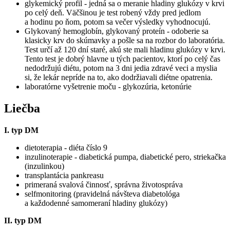
glykemický profil - jedná sa o meranie hladiny glukózy v krvi
po celý deň. Väčšinou je test robený vždy pred jedlom
a hodinu po ňom, potom sa večer výsledky vyhodnocujú.
Glykovaný hemoglobín, glykovaný proteín - odoberie sa
klasicky krv do skúmavky a pošle sa na rozbor do laboratória.
Test určí až 120 dní staré, akú ste mali hladinu glukózy v krvi.
Tento test je dobrý hlavne u tých pacientov, ktorí po celý čas
nedodržujú diétu, potom na 3 dni jedia zdravé veci a myslia
si, že lekár nepríde na to, ako dodržiavali diétne opatrenia.
laboratórne vyšetrenie moču - glykozúria, ketonúrie
Liečba
I. typ DM
dietoterapia - diéta číslo 9
inzulinoterapie - diabetická pumpa, diabetické pero, striekačka
(inzulinkou)
transplantácia pankreasu
primeraná svalová činnosť, správna životospráva
selfmonitoring (pravidelná návšteva diabetológa
a každodenné samomeraní hladiny glukózy)
II. typ DM