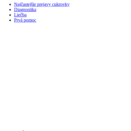
Najčastejšie prejavy cukrovky
Diagnostika
Liečba
Prvá pomoc