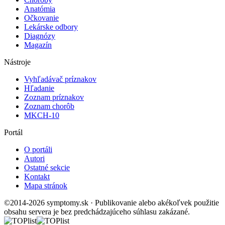
Anatómia
Očkovanie
Lekárske odbory
Diagnózy
Magazín
Nástroje
Vyhľadávač príznakov
Hľadanie
Zoznam príznakov
Zoznam chorôb
MKCH-10
Portál
O portáli
Autori
Ostatné sekcie
Kontakt
Mapa stránok
©2014-2026 symptomy.sk · Publikovanie alebo akékoľvek použitie
obsahu servera je bez predchádzajúceho súhlasu zakázané.