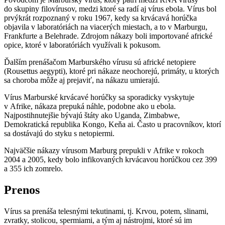
do skupiny filovírusov, medzi ktoré sa radí aj vírus ebola. Vírus bol
prvýkrát rozpoznaný v roku 1967, kedy sa krvácavá horúčka
objavila v laboratóriách na viacerých miestach, a to v Marburgu,
Frankfurte a Belehrade. Zdrojom nákazy boli importované africké
opice, ktoré v laboratóriách využívali k pokusom.
Ďalším prenášačom Marburského vírusu sú africké netopiere
(Rousettus aegypti), ktoré pri nákaze neochorejú, primáty, u ktorých
sa choroba môže aj prejaviť, na nákazu umierajú.
Vírus Marburské krvácavé horúčky sa sporadicky vyskytuje
v Afrike, nákaza prepuká náhle, podobne ako u ebola.
Najpostihnutejšie bývajú štáty ako Uganda, Zimbabwe,
Demokratická republika Kongo, Keňa ai. Často u pracovníkov, ktorí
sa dostávajú do styku s netopiermi.
Najväčšie nákazy vírusom Marburg prepukli v Afrike v rokoch
2004 a 2005, kedy bolo infikovaných krvácavou horúčkou cez 399
a 355 ich zomrelo.
Prenos
Vírus sa prenáša telesnými tekutinami, tj. Krvou, potem, slinami,
zvratky, stolicou, spermiami, a tým aj nástrojmi, ktoré sú im