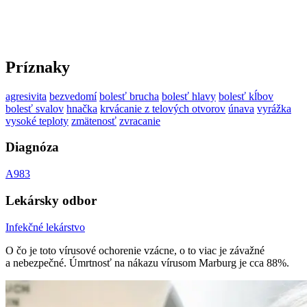
Príznaky
agresivita
bezvedomí
bolesť brucha
bolesť hlavy
bolesť kĺbov
bolesť svalov
hnačka
krvácanie z telových otvorov
únava
vyrážka
vysoké teploty
zmätenosť
zvracanie
Diagnóza
A983
Lekársky odbor
Infekčné lekárstvo
O čo je toto vírusové ochorenie vzácne, o to viac je závažné
a nebezpečné. Úmrtnosť na nákazu vírusom Marburg je cca 88%.