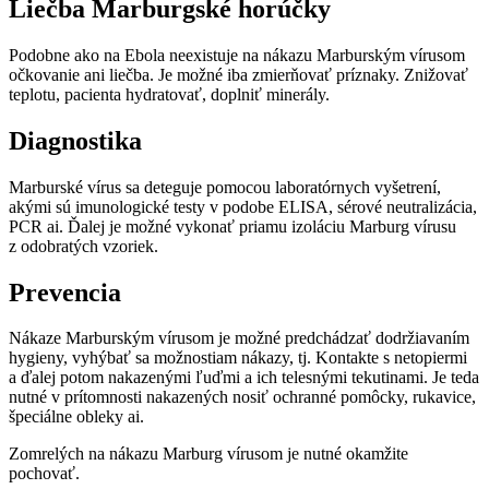
Liečba Marburgské horúčky
Podobne ako na Ebola neexistuje na nákazu Marburským vírusom
očkovanie ani liečba. Je možné iba zmierňovať príznaky. Znižovať
teplotu, pacienta hydratovať, doplniť minerály.
Diagnostika
Marburské vírus sa deteguje pomocou laboratórnych vyšetrení,
akými sú imunologické testy v podobe ELISA, sérové ​​neutralizácia,
PCR ai. Ďalej je možné vykonať priamu izoláciu Marburg vírusu
z odobratých vzoriek.
Prevencia
Nákaze Marburským vírusom je možné predchádzať dodržiavaním
hygieny, vyhýbať sa možnostiam nákazy, tj. Kontakte s netopiermi
a ďalej potom nakazenými ľuďmi a ich telesnými tekutinami. Je teda
nutné v prítomnosti nakazených nosiť ochranné pomôcky, rukavice,
špeciálne obleky ai.
Zomrelých na nákazu Marburg vírusom je nutné okamžite
pochovať.