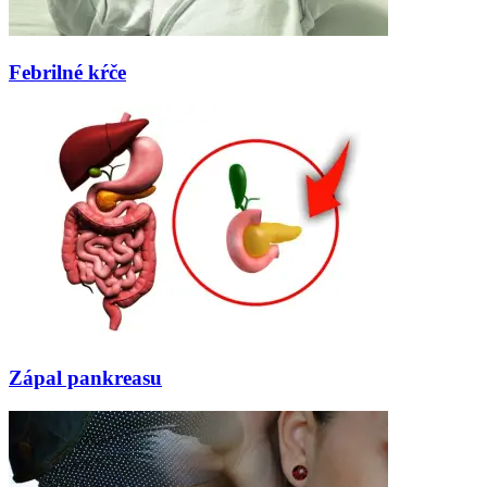
Febrilné kŕče
Zápal pankreasu