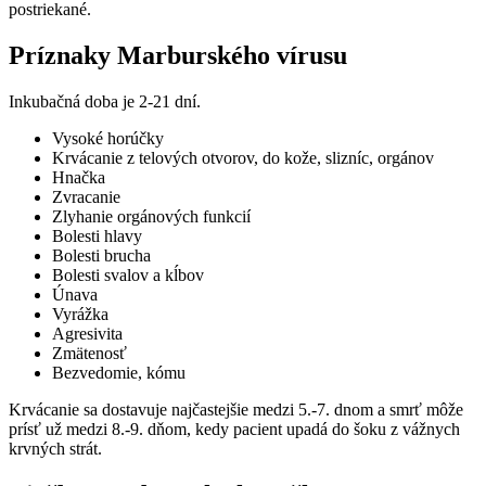
postriekané.
Príznaky Marburského vírusu
Inkubačná doba je 2-21 dní.
Vysoké horúčky
Krvácanie z telových otvorov, do kože, slizníc, orgánov
Hnačka
Zvracanie
Zlyhanie orgánových funkcií
Bolesti hlavy
Bolesti brucha
Bolesti svalov a kĺbov
Únava
Vyrážka
Agresivita
Zmätenosť
Bezvedomie, kómu
Krvácanie sa dostavuje najčastejšie medzi 5.-7. dnom a smrť môže
prísť už medzi 8.-9. dňom, kedy pacient upadá do šoku z vážnych
krvných strát.