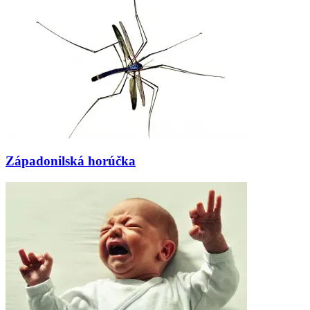
Západonilská horúčka