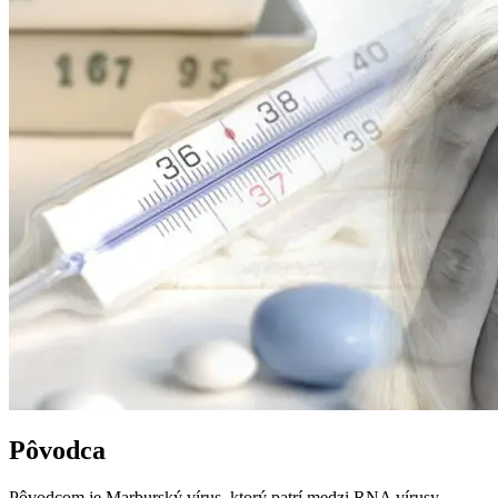
Pôvodca
Pôvodcom je Marburský vírus, ktorý patrí medzi RNA vírusy