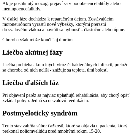
Ak je postihnutý mozog, prejaví sa v podobe encefalitídy alebo
meningoencefalitídy.
V ďalšej fáze dochádza k reparačným dejom. Zostávajúcim
motoneurónom vyrastú nové výbežky, ktorými prerastú
do svalového vlákna a navráti sa hybnosť - čiastočne alebo úplne.
Choroba však môže končiť aj úmrtím.
Liečba akútnej fázy
Liečba prebieha ako u iných viróz či bakteriálnych infekcií, pretože
sa choroba od nich nelíši - znižuje sa teplota, tlmí bolesť.
Liečba ďalších fáz
Pri objavení paréz sa najviac uplatňujú rehabilitácia, aby chorý opäť
zvládal pohyb. Jedná sa o svalovú reedukáciu.
Postmyelotický syndróm
Tento stav zahŕňa súbor ťažkostí, ktoré sa objavia u pacienta, ktorý
prekonal poliomyelitídu pred mnohými rokmi 15-20.