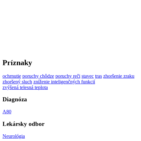
Príznaky
ochrnutie
poruchy chôdze
poruchy reči
stavec
tras
zhoršenie zraku
zhoršený sluch
zníženie inteligenčných funkcií
zvýšená telesná teplota
Diagnóza
A80
Lekársky odbor
Neurológia