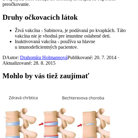
preočkovanie.
Druhy očkovacích látok
Živá vakcína - Sabinova, je podávaná po kvapkách. Táto
vakcína nie je vhodná pre imunitne oslabené deti.
Inaktivovaná vakcína - používa sa hlavne
u imunodeficientných pacientov.
D
Autor:
Drahomíra Holmannová
Publikované: 20. 7. 2014 ·
Aktualizované: 28. 8. 2015
Mohlo by vás tiež zaujímať