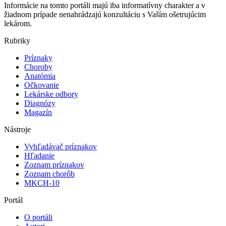
Informácie na tomto portáli majú iba informatívny charakter a v
žiadnom prípade nenahrádzajú konzultáciu s Vaším ošetrujúcim
lekárom.
Rubriky
Príznaky
Choroby
Anatómia
Očkovanie
Lekárske odbory
Diagnózy
Magazín
Nástroje
Vyhľadávač príznakov
Hľadanie
Zoznam príznakov
Zoznam chorôb
MKCH-10
Portál
O portáli