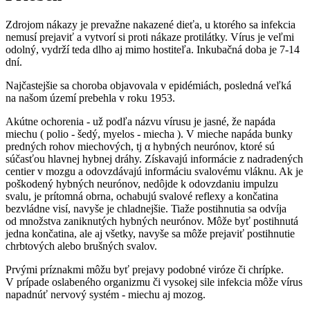
Zdrojom nákazy je prevažne nakazené dieťa, u ktorého sa infekcia
nemusí prejaviť a vytvorí si proti nákaze protilátky. Vírus je veľmi
odolný, vydrží teda dlho aj mimo hostiteľa. Inkubačná doba je 7-14
dní.
Najčastejšie sa choroba objavovala v epidémiách, posledná veľká
na našom území prebehla v roku 1953.
Akútne ochorenia - už podľa názvu vírusu je jasné, že napáda
miechu ( polio - šedý, myelos - miecha ). V mieche napáda bunky
predných rohov miechových, tj α hybných neurónov, ktoré sú
súčasťou hlavnej hybnej dráhy. Získavajú informácie z nadradených
centier v mozgu a odovzdávajú informáciu svalovému vláknu. Ak je
poškodený hybných neurónov, nedôjde k odovzdaniu impulzu
svalu, je prítomná obrna, ochabujú svalové reflexy a končatina
bezvládne visí, navyše je chladnejšie. Tiaže postihnutia sa odvíja
od množstva zaniknutých hybných neurónov. Môže byť postihnutá
jedna končatina, ale aj všetky, navyše sa môže prejaviť postihnutie
chrbtových alebo brušných svalov.
Prvými príznakmi môžu byť prejavy podobné viróze či chrípke.
V prípade oslabeného organizmu či vysokej sile infekcia môže vírus
napadnúť nervový systém - miechu aj mozog.