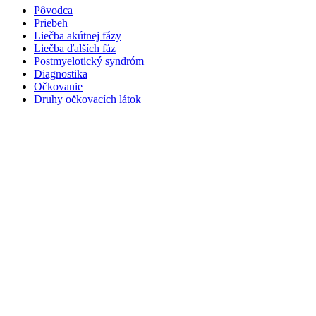
Pôvodca
Priebeh
Liečba akútnej fázy
Liečba ďalších fáz
Postmyelotický syndróm
Diagnostika
Očkovanie
Druhy očkovacích látok