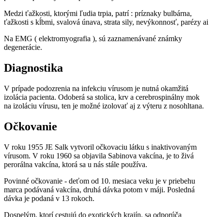
Medzi ťažkosti, ktorými ľudia trpia, patrí : príznaky bulbárna,
ťažkosti s kĺbmi, svalová únava, strata sily, nevýkonnosť, parézy ai
Na EMG ( elektromyografia ), sú zaznamenávané známky
degenerácie.
Diagnostika
V prípade podozrenia na infekciu vírusom je nutná okamžitá
izolácia pacienta. Odoberá sa stolica, krv a cerebrospinálny mok
na izoláciu vírusu, ten je možné izolovať aj z výteru z nosohltana.
Očkovanie
V roku 1955 JE Salk vytvoril očkovaciu látku s inaktivovaným
vírusom. V roku 1960 sa objavila Sabinova vakcína, je to živá
perorálna vakcína, ktorá sa u nás stále používa.
Povinné očkovanie - deťom od 10. mesiaca veku je v priebehu
marca podávaná vakcína, druhá dávka potom v máji. Posledná
dávka je podaná v 13 rokoch.
Dospelým, ktorí cestujú do exotických krajín, sa odporúča