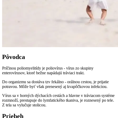
Pôvodca
Príčinou poliomyelitídy je poliovírus - vírus zo skupiny
enterovírusov, ktoré bežne napádajú tráviaci trakt.
Do organizmu sa dostáva tzv fekálno - orálnou cestou, je prijatie
potravou. Môže byť však prenesený aj kvapôčkovou infekciou.
Vírus sa v horných dýchacích cestách a hlavne v tráviacom systéme
rozmnoží, prestupuje do lymfatického tkaniva, je roznesený po tele.
Z tela sa vylučuje stolicou.
Priebeh