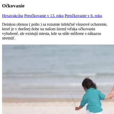
Očkovanie
Hexavakcína
Preočkovanie v 13. roku
Preočkovanie v 6. roku
Detskou obrnou ( polio ) sa rozumie infekčné vírusové ochorenie,
ktoré je v dnešnej dobe na našom území vďaka očkovaniu
vyhubené, ale existujú miesta, kde sa stále môžeme s nákazou
stretnúť.