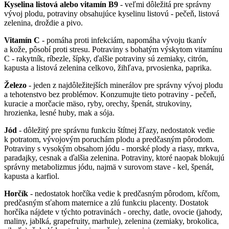
Kyselina listová alebo vitamín B9
- veľmi dôležitá pre správny
vývoj plodu, potraviny obsahujúce kyselinu listovú - pečeň, listová
zelenina, droždie a pivo.
Vitamín C
- pomáha proti infekciám, napomáha vývoju tkanív
a kože, pôsobí proti stresu. Potraviny s bohatým výskytom vitamínu
C - rakytník, ríbezle, šípky, ďalšie potraviny sú zemiaky, citrón,
kapusta a listová zelenina celkovo, žihľava, prvosienka, paprika.
Železo
- jeden z najdôležitejších minerálov pre správny vývoj plodu
a tehotenstvo bez problémov. Konzumujte tieto potraviny - pečeň,
kuracie a morčacie mäso, ryby, orechy, špenát, strukoviny,
hrozienka, lesné huby, mak a sója.
Jód
- dôležitý pre správnu funkciu štítnej žľazy, nedostatok vedie
k potratom, vývojovým poruchám plodu a predčasným pôrodom.
Potraviny s vysokým obsahom jódu - morské plody a riasy, mrkva,
paradajky, cesnak a ďalšia zelenina. Potraviny, ktoré naopak blokujú
správny metabolizmus jódu, najmä v surovom stave - kel, špenát,
kapusta a karfiol.
Horčík
- nedostatok horčíka vedie k predčasným pôrodom, kŕčom,
predčasným sťahom maternice a zlú funkciu placenty. Dostatok
horčíka nájdete v týchto potravinách - orechy, datle, ovocie (jahody,
maliny, jablká, grapefruity, marhule), zelenina (zemiaky, brokolica,