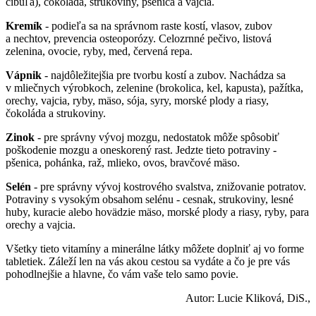
cibuľa), čokoláda, strukoviny, pšenica a vajcia.
Kremík
- podieľa sa na správnom raste kostí, vlasov, zubov
a nechtov, prevencia osteoporózy. Celozrnné pečivo, listová
zelenina, ovocie, ryby, med, červená repa.
Vápnik
- najdôležitejšia pre tvorbu kostí a zubov. Nachádza sa
v mliečnych výrobkoch, zelenine (brokolica, kel, kapusta), pažítka,
orechy, vajcia, ryby, mäso, sója, syry, morské plody a riasy,
čokoláda a strukoviny.
Zinok
- pre správny vývoj mozgu, nedostatok môže spôsobiť
poškodenie mozgu a oneskorený rast. Jedzte tieto potraviny -
pšenica, pohánka, raž, mlieko, ovos, bravčové mäso.
Selén
- pre správny vývoj kostrového svalstva, znižovanie potratov.
Potraviny s vysokým obsahom selénu - cesnak, strukoviny, lesné
huby, kuracie alebo hovädzie mäso, morské plody a riasy, ryby, para
orechy a vajcia.
Všetky tieto vitamíny a minerálne látky môžete doplniť aj vo forme
tabletiek. Záleží len na vás akou cestou sa vydáte a čo je pre vás
pohodlnejšie a hlavne, čo vám vaše telo samo povie.
Autor: Lucie Kliková, DiS.,