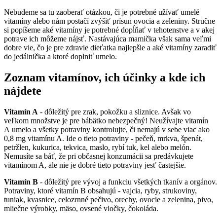
Nebudeme sa tu zaoberať otázkou, či je potrebné užívať umelé
vitamíny alebo nám postačí zvýšiť prísun ovocia a zeleniny. Stručne
si popíšeme aké vitamíny je potrebné dopĺňať v tehotenstve a v akej
potrave ich môžeme nájsť. Nastávajúca mamička však sama veľmi
dobre vie, čo je pre zdravie dieťatka najlepšie a aké vitamíny zaradiť
do jedálnička a ktoré doplniť umelo.
Zoznam vitamínov, ich účinky a kde ich
nájdete
Vitamín A
- dôležitý pre zrak, pokožku a sliznice. Avšak vo
veľkom množstve je pre bábätko nebezpečný! Neužívajte vitamín
A umelo a všetky potraviny kontrolujte, či nemajú v sebe viac ako
0,8 mg vitamínu A. Ide o tieto potraviny - pečeň, mrkva, špenát,
petržlen, kukurica, tekvica, maslo, rybí tuk, kel alebo melón.
Nemusíte sa báť, že pri občasnej konzumácii sa predávkujete
vitamínom A, ale nie je dobré tieto potraviny jesť častejšie.
Vitamín B
- dôležitý pre vývoj a funkciu všetkých tkanív a orgánov.
Potraviny, ktoré vitamín B obsahujú - vajcia, ryby, strukoviny,
tuniak, kvasnice, celozrnné pečivo, orechy, ovocie a zelenina, pivo,
mliečne výrobky, mäso, ovsené vločky, čokoláda.