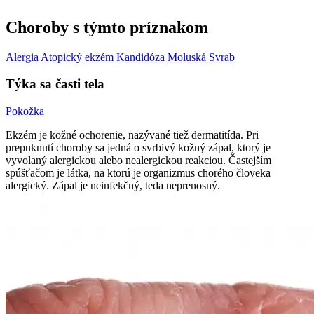
Choroby s týmto príznakom
Alergia
Atopický ekzém
Kandidóza
Moluská
Svrab
Týka sa časti tela
Pokožka
Ekzém je kožné ochorenie, nazývané tiež dermatitída. Pri
prepuknutí choroby sa jedná o svrbivý kožný zápal, ktorý je
vyvolaný alergickou alebo nealergickou reakciou. Častejším
spúšťačom je látka, na ktorú je organizmus chorého človeka
alergický. Zápal je neinfekčný, teda neprenosný.