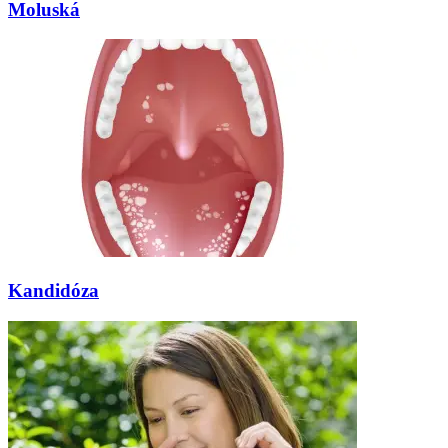
Moluská
Kandidóza