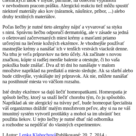
chemických látok v mydle, parfume, na oblečení vypranom
v nevhodnom pracom prášku. Alergickú reakciu tiež môžu spustiť
niektoré materiály ako kov (náramok, náušnice, príbor, ...) alebo
druhy textilných materiálov.
Počas liečby je nutné tieto alergény nájsť a vyvarovať sa styku
s nimi. Správnu liečbu odporučí dermatológ, ale v zásade sa jedná
o ošetrovaní začervenaných miest krémy a masťami priamo
určenými na liečenie kožných ekzémov. Je vhodnejšie používať
mastnejšie krémy a nanášať ich v tenších vrstvách viackrát denne.
Na trhu je veľa prípravkov na tieto účely. Ak začínate s novou
značkou, kúpte si radšej menšie balenie a otestujte, či ho vaša
pokožka bude znášať. Dva až tri dni ho nanášajte v malom
množstve napríklad na predlaktí a miesto sledujte. Ak sa sfarbí alebo
bude citlivejšie, vyskúšajte iný prípravok. Ak nie, môžete nanášať
na postihnuté miesta vo väčšom rozsahu.
Isté druhy ekzémov sa dajú liečiť homeopatikami. Homeopatia je
spôsob liečby, ktorý sa snaží liečiť chorobu tým, čo ju spôsobilo.
Napríklad ak ste alergický na trávny peľ, bude homeopat špecialista
váš organizmus dráždiť malým množstvom peľov, aby si na ne váš
imunitný systém vytvoril protilátky a mohol sa im ubrániť bez
použitia liekov. U tejto liečby je nutné dbať rád odborníka
a rozhodne sa nepúšťať do vlastných experimentov.
L
Autor:
Lenka Klabochová
Publikované: 20. 7. 2014 ·