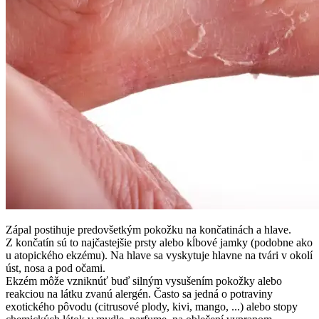
Zápal postihuje predovšetkým pokožku na končatinách a hlave.
Z končatín sú to najčastejšie prsty alebo kĺbové jamky (podobne ako
u atopického ekzému). Na hlave sa vyskytuje hlavne na tvári v okolí
úst, nosa a pod očami.
Ekzém môže vzniknúť buď silným vysušením pokožky alebo
reakciou na látku zvanú alergén. Často sa jedná o potraviny
exotického pôvodu (citrusové plody, kivi, mango, ...) alebo stopy