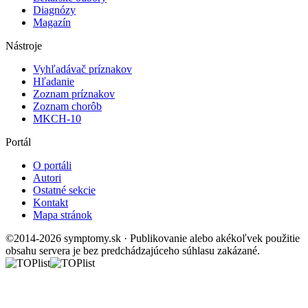
Diagnózy
Magazín
Nástroje
Vyhľadávač príznakov
Hľadanie
Zoznam príznakov
Zoznam chorôb
MKCH-10
Portál
O portáli
Autori
Ostatné sekcie
Kontakt
Mapa stránok
©2014-2026 symptomy.sk · Publikovanie alebo akékoľvek použitie
obsahu servera je bez predchádzajúceho súhlasu zakázané.