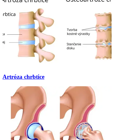
Artróza chrbtice