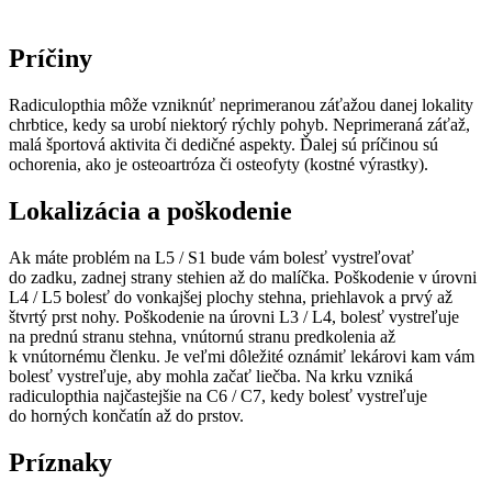
Príčiny
Radiculopthia môže vzniknúť neprimeranou záťažou danej lokality
chrbtice, kedy sa urobí niektorý rýchly pohyb. Neprimeraná záťaž,
malá športová aktivita či dedičné aspekty. Ďalej sú príčinou sú
ochorenia, ako je osteoartróza či osteofyty (kostné výrastky).
Lokalizácia a poškodenie
Ak máte problém na L5 / S1 bude vám bolesť vystreľovať
do zadku, zadnej strany stehien až do malíčka. Poškodenie v úrovni
L4 / L5 bolesť do vonkajšej plochy stehna, priehlavok a prvý až
štvrtý prst nohy. Poškodenie na úrovni L3 / L4, bolesť vystreľuje
na prednú stranu stehna, vnútornú stranu predkolenia až
k vnútornému členku. Je veľmi dôležité oznámiť lekárovi kam vám
bolesť vystreľuje, aby mohla začať liečba. Na krku vzniká
radiculopthia najčastejšie na C6 / C7, kedy bolesť vystreľuje
do horných končatín až do prstov.
Príznaky