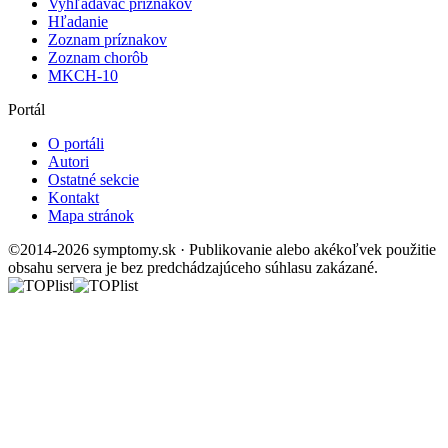
Vyhľadávač príznakov
Hľadanie
Zoznam príznakov
Zoznam chorôb
MKCH-10
Portál
O portáli
Autori
Ostatné sekcie
Kontakt
Mapa stránok
©2014-2026 symptomy.sk · Publikovanie alebo akékoľvek použitie
obsahu servera je bez predchádzajúceho súhlasu zakázané.