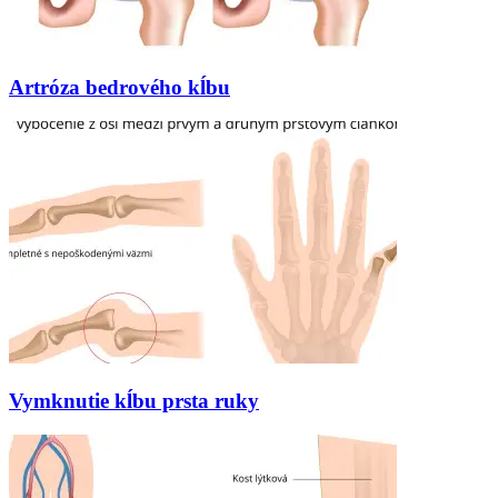
Artróza bedrového kĺbu
Vymknutie kĺbu prsta ruky