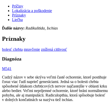
Príčiny
Lokalizácia a poškodenie
Príznaky
Liečba
Ďalšie názvy:
Radikulitida, Ischias
Príznaky
bolesť chrbta
mravčenie
znížená citlivosť
Diagnóza
M541
Cudzý názov v sebe skrýva veľmi časté ochorenie, ktoré postihuje
čoraz viac ľudí naprieč generáciami. Jedná sa o bolesti chrbta
spôsobené útlakom chrbticových nervov najčastejšie v oblasti krku
alebo bedier. Veľmi nepríjemné ochorenie, ktoré bráni normálnemu
pohybu, ale aj manipulácii. Radiculopthia, ktorá spôsobuje bolesť
v dolných končatinách sa nazýva tiež ischias.