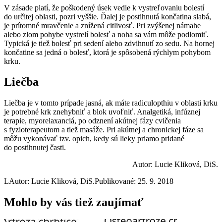
V zásade platí, že poškodený úsek vedie k vystreľovaniu bolestí
do určitej oblasti, pozri vyššie. Ďalej je postihnutá končatina slabá,
je prítomné mravčenie a znížená citlivosť. Pri zvýšenej námahe
alebo zlom pohybe vystrelí bolesť a noha sa vám môže podlomiť.
Typická je tiež bolesť pri sedení alebo zdvihnutí zo sedu. Na hornej
končatine sa jedná o bolesť, ktorá je spôsobená rýchlym pohybom
krku.
Liečba
Liečba je v tomto prípade jasná, ak máte radiculopthiu v oblasti krku
je potrebné krk znehybniť a blok uvoľniť. Analgetiká, infúznej
terapie, myorelaxanciá, po odznení akútnej fázy cvičenia
s fyzioterapeutom a tiež masáže. Pri akútnej a chronickej fáze sa
môžu vykonávať tzv. opich, kedy sú lieky priamo pridané
do postihnutej časti.
Autor: Lucie Kliková, DiS.
L
Autor: Lucie Kliková, DiS.
Publikované: 25. 9. 2018
Mohlo by vás tiež zaujímať