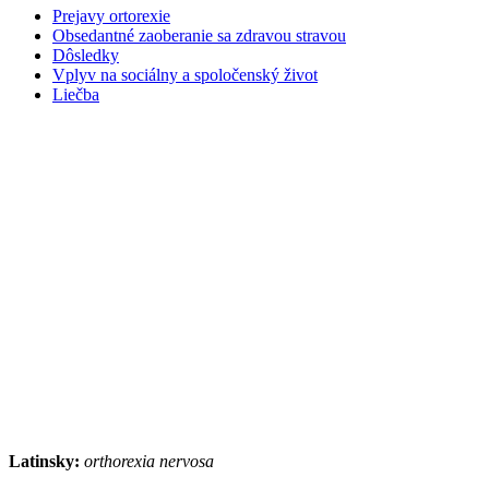
Prejavy ortorexie
Obsedantné zaoberanie sa zdravou stravou
Dôsledky
Vplyv na sociálny a spoločenský život
Liečba
Latinsky:
orthorexia nervosa