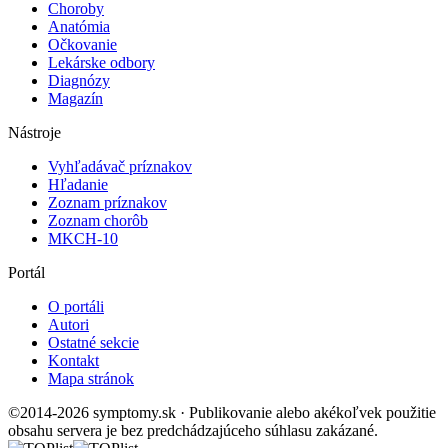
Choroby
Anatómia
Očkovanie
Lekárske odbory
Diagnózy
Magazín
Nástroje
Vyhľadávač príznakov
Hľadanie
Zoznam príznakov
Zoznam chorôb
MKCH-10
Portál
O portáli
Autori
Ostatné sekcie
Kontakt
Mapa stránok
©2014-2026 symptomy.sk · Publikovanie alebo akékoľvek použitie
obsahu servera je bez predchádzajúceho súhlasu zakázané.