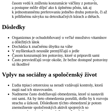
časom vedú k zníženiu konzumácie väčšiny z potravín,
a postupne môže dôjsť ako k úplnému pôstu, tak aj
k jednostrannému preferovaniu jedného druhu potravín, či až
k prílišnému návyku na detoxikačných kúrach a diétach.
Dôsledky
Organizmus je ochudobňovaný o veľké množstvo vitamínov
a dôležitých látok
Dochádza k značnému úbytku na váhe
V myšlienkach neustále premýšľajú o jedle
Časom konzumujú len potraviny, ktoré si pripravili sami
Často presviedčajú svoje okolie, že bežne dostupné potraviny
sú škodlivé
Vplyv na sociálny a spoločenský život
Ľudia trpiaci ortorexiou sa neradi vzdávajú kontroly, ktorú
majú nad ich stravovaním.
Nadmerne často dodržiavajú obmedzenia, ktoré si nastavili
oni sami. Ak by tieto obmedzenia porušili, došlo by k rozvoju
strachu a úzkosti. Dôsledkom týchto obmedzení je potom
znemožnenie spoločenských aktivít spojených so