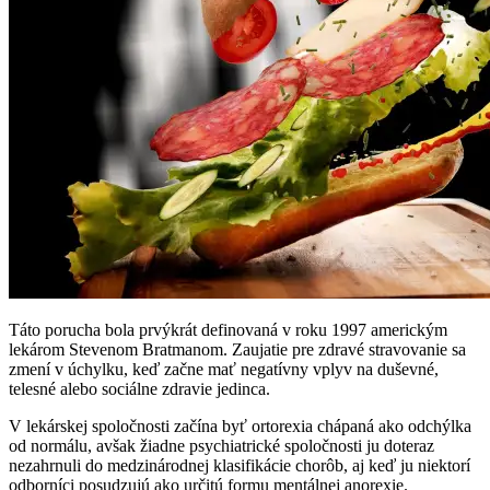
Táto porucha bola prvýkrát definovaná v roku 1997 americkým
lekárom Stevenom Bratmanom. Zaujatie pre zdravé stravovanie sa
zmení v úchylku, keď začne mať negatívny vplyv na duševné,
telesné alebo sociálne zdravie jedinca.
V lekárskej spoločnosti začína byť ortorexia chápaná ako odchýlka
od normálu, avšak žiadne psychiatrické spoločnosti ju doteraz
nezahrnuli do medzinárodnej klasifikácie chorôb, aj keď ju niektorí
odborníci posudzujú ako určitú formu mentálnej anorexie.