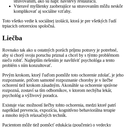
stravovaním, ako sú napr. návštevy reštaurácií.
Vtieravé myšlienky zaoberajúce sa stravovaním môžu neskôr
komplikovať aj sociálne vzťahy.
Toto všetko vedie k sociálnej izolácii, ktorá je pre všetkých ľudí
trpiacich ortorexiou spoločná.
Liečba
Rovnako tak ako u ostatných porúch príjmu potravy je potrebné,
aby si chorý svoju poruchu priznal a chcel by s týmto problémom
niečo robiť. Najlepším riešením je navštíviť psychológa a tento
problém s ním konzultovať.
Prvým krokom, ktorý ľuďom pomôže toto ochorenie zdolať, je jeho
rozpoznanie, pričom samotné rozpoznanie choroby je v liečbe
ochorení tiež krokom zásadným. Akonáhle sa ochorenie správne
rozpozná, zostaví sa tím odborníkov, v ktorom nechýba lekár,
psychológ a výživový poradca.
Existuje viac možností liečby tohto ochorenia, medzi ktoré patrí
napríklad prevencia, expozícia, kognitívno behaviorálna terapie
a mnoho iných relaxačných techník.
Pacientom môže tiež pomôcť edukácia (poučenie) o vedecky