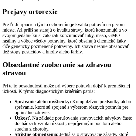
Prejavy ortorexie
Pre ľudí trpiacich týmto ochorením je kvalita potravín na prvom
mieste. Až príliš sa starajú o kvalitu stravy, ktorú konzumujú a vo
svojom jedálničku si zakázali konzumovať tuky, mäso, GMO
rastliny a vôbec všetky potraviny, ktoré obsahujú chemické látky
čiže geneticky pozmenené potraviny. Ich strava nesmie obsahovať
tiež stopy pesticídov a hnojív alebo farbív.
Obsedantné zaoberanie sa zdravou
stravou
Pri tejto posadnutosti môže pri výbere potravín dôjsť k premrštenej
úzkosti. K týmto diagnostickým kritériám patria:
Správanie alebo myšlienky:
Kompulzívne predsudky alebo
správanie, ktoré sú spojené s výberom rôznych potravín pre
optimálne zdravie.
Úzkosť.
Na základe porušovania stravovacích návykov často
dochádza k vzniku úzkosti, nepríjemným pocitom alebo
strachu z choroby.
Striktné obmedzenia
: Jedná sa o stravovacie zásady, ktoré