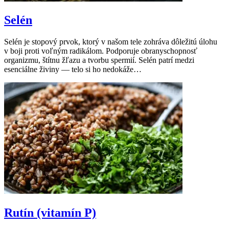
Selén
Selén je stopový prvok, ktorý v našom tele zohráva dôležitú úlohu
v boji proti voľným radikálom. Podporuje obranyschopnosť
organizmu, štítnu žľazu a tvorbu spermií. Selén patrí medzi
esenciálne živiny — telo si ho nedokáže…
Rutín (vitamín P)