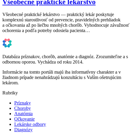
Všeobecné praktické lekárstvo
Všeobecné praktické lekárstvo — praktický lekár poskytuje
komplexnú starostlivosť od prevencie, pravidelných prehliadok
a očkovania až po liečbu mnohých chorôb. Vyhodnocuje závažnosť
ochorenia a podľa potreby odosiela pacienta…
Databáza príznakov, chorôb, anatómie a diagnóz. Zrozumiteľne a s
odbornou oporou. Vychádza od roku 2014.
Informácie na tomto portáli majú iba informatívny charakter a v
žiadnom prípade nenahrádzajú konzultáciu s Vaším ošetrujúcim
lekárom.
Rubriky
Príznaky
Choroby
Anatómia
Očkovanie
Lekárske odbory
Diagnózy