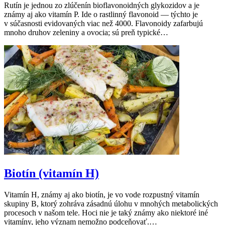
Rutín je jednou zo zlúčenín bioflavonoidných glykozidov a je
známy aj ako vitamín P. Ide o rastlinný flavonoid — týchto je
v súčasnosti evidovaných viac než 4000. Flavonoidy zafarbujú
mnoho druhov zeleniny a ovocia; sú preň typické…
Biotín (vitamín H)
Vitamín H, známy aj ako biotín, je vo vode rozpustný vitamín
skupiny B, ktorý zohráva zásadnú úlohu v mnohých metabolických
procesoch v našom tele. Hoci nie je taký známy ako niektoré iné
vitamíny, jeho význam nemožno podceňovať.…