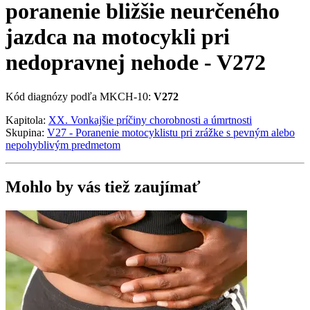
poranenie bližšie neurčeného
jazdca na motocykli pri
nedopravnej nehode - V272
Kód diagnózy podľa MKCH-10:
V272
Kapitola:
XX. Vonkajšie príčiny chorobnosti a úmrtnosti
Skupina:
V27 - Poranenie motocyklistu pri zrážke s pevným alebo
nepohyblivým predmetom
Mohlo by vás tiež zaujímať