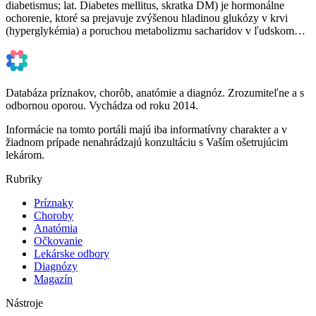
diabetismus; lat. Diabetes mellitus, skratka DM) je hormonálne
ochorenie, ktoré sa prejavuje zvýšenou hladinou glukózy v krvi
(hyperglykémia) a poruchou metabolizmu sacharidov v ľudskom…
Databáza príznakov, chorôb, anatómie a diagnóz. Zrozumiteľne a s
odbornou oporou. Vychádza od roku 2014.
Informácie na tomto portáli majú iba informatívny charakter a v
žiadnom prípade nenahrádzajú konzultáciu s Vaším ošetrujúcim
lekárom.
Rubriky
Príznaky
Choroby
Anatómia
Očkovanie
Lekárske odbory
Diagnózy
Magazín
Nástroje