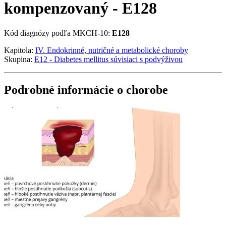
kompenzovaný - E128
Kód diagnózy podľa MKCH-10:
E128
Kapitola:
IV. Endokrinné, nutričné a metabolické choroby
Skupina:
E12 - Diabetes mellitus súvisiaci s podvýživou
Podrobné informácie o chorobe