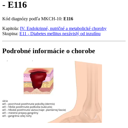
- E116
Kód diagnózy podľa MKCH-10:
E116
Kapitola:
IV. Endokrinné, nutričné a metabolické choroby
Skupina:
E11 - Diabetes mellitus nezávislý od inzulínu
Podrobné informácie o chorobe