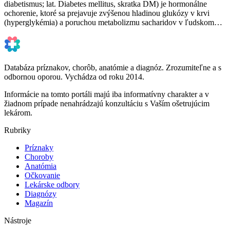
diabetismus; lat. Diabetes mellitus, skratka DM) je hormonálne
ochorenie, ktoré sa prejavuje zvýšenou hladinou glukózy v krvi
(hyperglykémia) a poruchou metabolizmu sacharidov v ľudskom…
Databáza príznakov, chorôb, anatómie a diagnóz. Zrozumiteľne a s
odbornou oporou. Vychádza od roku 2014.
Informácie na tomto portáli majú iba informatívny charakter a v
žiadnom prípade nenahrádzajú konzultáciu s Vaším ošetrujúcim
lekárom.
Rubriky
Príznaky
Choroby
Anatómia
Očkovanie
Lekárske odbory
Diagnózy
Magazín
Nástroje