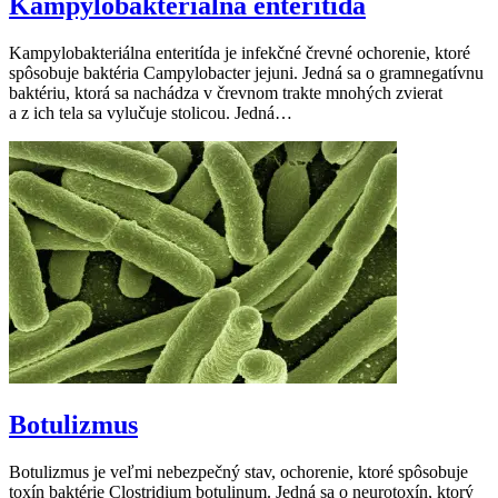
Kampylobakteriálna enteritída
Kampylobakteriálna enteritída je infekčné črevné ochorenie, ktoré
spôsobuje baktéria Campylobacter jejuni. Jedná sa o gramnegatívnu
baktériu, ktorá sa nachádza v črevnom trakte mnohých zvierat
a z ich tela sa vylučuje stolicou. Jedná…
Botulizmus
Botulizmus je veľmi nebezpečný stav, ochorenie, ktoré spôsobuje
toxín baktérie Clostridium botulinum. Jedná sa o neurotoxín, ktorý