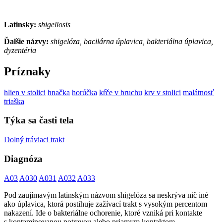
Latinsky:
shigellosis
Ďalšie názvy:
shigelóza, bacilárna úplavica, bakteriálna úplavica,
dyzentéria
Príznaky
hlien v stolici
hnačka
horúčka
kŕče v bruchu
krv v stolici
malátnosť
triaška
Týka sa časti tela
Dolný tráviaci trakt
Diagnóza
A03
A030
A031
A032
A033
Pod zaujímavým latinským názvom shigelóza sa neskrýva nič iné
ako úplavica, ktorá postihuje zažívací trakt s vysokým percentom
nakazení. Ide o bakteriálne ochorenie, ktoré vzniká pri kontakte
s kontaminovanou potravou alebo priamym kontaktom