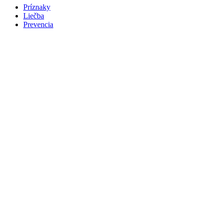
Príznaky
Liečba
Prevencia