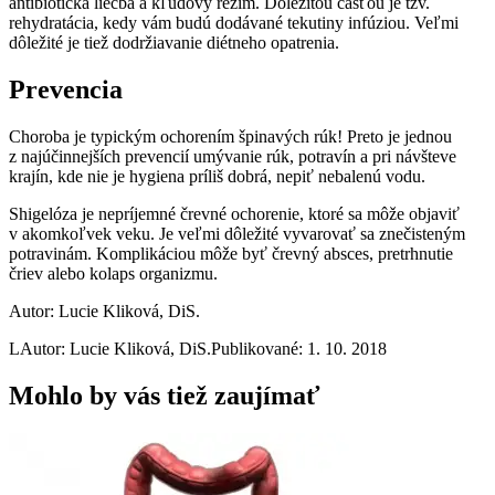
antibiotická liečba a kľudový režim. Dôležitou časťou je tzv.
rehydratácia, kedy vám budú dodávané tekutiny infúziou. Veľmi
dôležité je tiež dodržiavanie diétneho opatrenia.
Prevencia
Choroba je typickým ochorením špinavých rúk! Preto je jednou
z najúčinnejších prevencií umývanie rúk, potravín a pri návšteve
krajín, kde nie je hygiena príliš dobrá, nepiť nebalenú vodu.
Shigelóza je nepríjemné črevné ochorenie, ktoré sa môže objaviť
v akomkoľvek veku. Je veľmi dôležité vyvarovať sa znečisteným
potravinám. Komplikáciou môže byť črevný absces, pretrhnutie
čriev alebo kolaps organizmu.
Autor: Lucie Kliková, DiS.
L
Autor: Lucie Kliková, DiS.
Publikované: 1. 10. 2018
Mohlo by vás tiež zaujímať