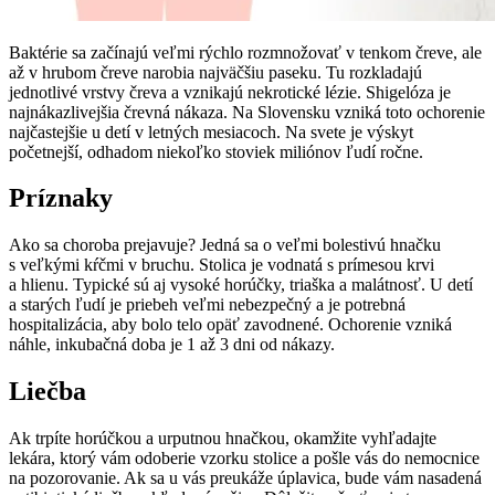
Baktérie sa začínajú veľmi rýchlo rozmnožovať v tenkom čreve, ale
až v hrubom čreve narobia najväčšiu paseku. Tu rozkladajú
jednotlivé vrstvy čreva a vznikajú nekrotické lézie. Shigelóza je
najnákazlivejšia črevná nákaza. Na Slovensku vzniká toto ochorenie
najčastejšie u detí v letných mesiacoch. Na svete je výskyt
početnejší, odhadom niekoľko stoviek miliónov ľudí ročne.
Príznaky
Ako sa choroba prejavuje? Jedná sa o veľmi bolestivú hnačku
s veľkými kŕčmi v bruchu. Stolica je vodnatá s prímesou krvi
a hlienu. Typické sú aj vysoké horúčky, triaška a malátnosť. U detí
a starých ľudí je priebeh veľmi nebezpečný a je potrebná
hospitalizácia, aby bolo telo opäť zavodnené. Ochorenie vzniká
náhle, inkubačná doba je 1 až 3 dni od nákazy.
Liečba
Ak trpíte horúčkou a urputnou hnačkou, okamžite vyhľadajte
lekára, ktorý vám odoberie vzorku stolice a pošle vás do nemocnice
na pozorovanie. Ak sa u vás preukáže úplavica, bude vám nasadená