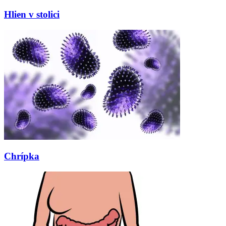
Hlien v stolici
Chrípka