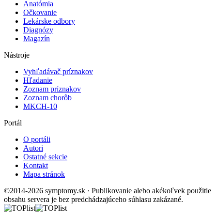
Anatómia
Očkovanie
Lekárske odbory
Diagnózy
Magazín
Nástroje
Vyhľadávač príznakov
Hľadanie
Zoznam príznakov
Zoznam chorôb
MKCH-10
Portál
O portáli
Autori
Ostatné sekcie
Kontakt
Mapa stránok
©2014-2026 symptomy.sk · Publikovanie alebo akékoľvek použitie
obsahu servera je bez predchádzajúceho súhlasu zakázané.