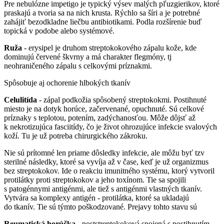
Pre nebulózne impetigo je typický výsev malých pľuzgierikov, ktoré
praskajú a tvoria sa na nich krusta. Rýchlo sa šíri a je potrebné
zahájiť bezodkladne liečbu antibiotikami. Podla rozšírenie buď
topická v podobe alebo systémové.
Ruža
- erysipel je druhom streptokokového zápalu kože, kde
dominujú červené škvrny a má charakter flegmóny, tj
neohraničeného zápalu s celkovými príznakmi.
Spôsobuje aj ochorenie hlbokých tkanív
Celulitída
- zápal podkožia spôsobený streptokokmi. Postihnuté
miesto je na dotyk horúce, začervenané, opuchnuté. Sú celkové
príznaky s teplotou, potením, zadýchanosťou. Môže dôjsť až
k nekrotizujúca fasciitídy, čo je život ohrozujúce infekcie svalových
koží. Tu je už potreba chirurgického zákroku.
Nie sú prítomné len priame dôsledky infekcie, ale môžu byť tzv
sterilné následky, ktoré sa vyvíja až v čase, keď je už organizmus
bez streptokokov. Ide o reakciu imunitného systému, ktorý vytvoril
protilátky proti streptokokov a jeho toxínom. Tie sa spojili
s patogénnymi antigénmi, ale tiež s antigénmi vlastných tkanív.
Vytvára sa komplexy antigén - protilátka, ktoré sa ukladajú
do tkanív. Tie sú týmto poškodzované. Prejavy tohto stavu sú
Reumatická horúčka
- poststreptokoková spojená s postihnutím