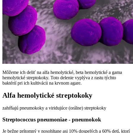
Môžeme ich deliť na alfa hemolytické, beta hemolytické a gama
hemolytické streptokoky. Toto delenie vyplýva z rastu týchto
baktérií pri ich kultivácii na krvnom agare.
Alfa hemolytické streptokoky
zahŕňajú pneumokoky a viridujúce (orálne) streptokoky
Streptococcus pneumoniae - pneumokok
Je bežne prítomný v nosohltane asi 10% dospelých a 60% detí, ktorí