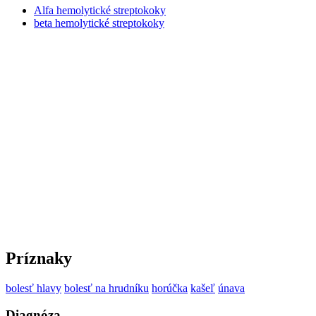
Alfa hemolytické streptokoky
beta hemolytické streptokoky
Príznaky
bolesť hlavy
bolesť na hrudníku
horúčka
kašeľ
únava
Diagnóza