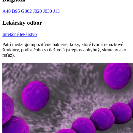
A40
B95
G002
J020
J030
J13
Lekársky odbor
Infekčné lekárstvo
Patrí medzi grampozitívne baktérie, koky, ktoré tvoria retiazkové
štruktúry, podľa čoho sa tiež volá (streptos - ohybný, skrútený ako
reťaz).