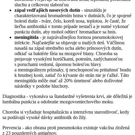
sluchu a celkovou slabosťou
zápal vedľajších nosových dutín
- sinusitída je
charakterizovaná hromadením hnisu v dutinách, čo je spojené
bolestí dutín - tváre, čelo, koreň nosa, teplotou. Je časté, že
liečba antibiotiká v tomto prípade nestačí a je nutné vykonať
punkciu dutín, aby mohol odtiecť hromadiace sa hnis.
meningitída
- je najzávažnejšou formou pneumokokovej
infekcie. Najčastejšie sa objavuje u malých detí. Väčšinou
nasadá na zápal stredného ucha alebo prínosových dutín,
odkiaľ sa baktérie šíria na mozgové blany. Choroba sa
prejavuje vysokými horúčkami, potením, zadýchanosťou
s poruchami vedomí, úpornou bolesťou hlavy
a meningeálnym príznaky, tj neschopnosťou pritiahnuť bradu
k hrudnej kosti, zatiaľ čo kývanie do strán nie je ťažké. Táto
meningitída môže mať až 20% úmrtnosť alebo doživotné
následky v podobe hluchoty.
Diagnostika - vykonáva sa štandardné vyšetrenia krvi, ale dôležitá je
lumbálna punkcia a odobratie mozgovomiechového moku.
Choroba si vyžaduje hospitalizáciu a intenzívnu starostlivosť, kedy
sa podávajú vysoké dávky antibiotík do žily.
Prevencia - ako obrana proti pneumokoku existuje vakcína zložená
z 23 pouzderných antigénov.