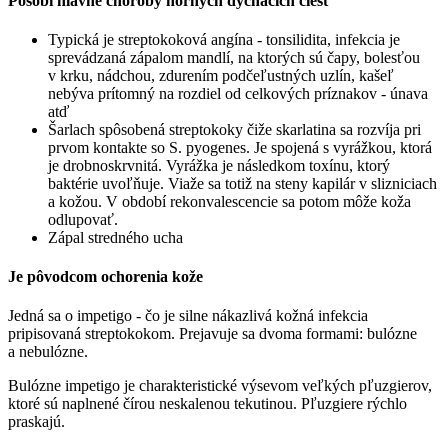
Pôsobí hlavne choroby horných dýchacích ciest
Typická je streptokoková angína - tonsilidita, infekcia je
sprevádzaná zápalom mandlí, na ktorých sú čapy, bolesťou
v krku, nádchou, zdurením podčeľustných uzlín, kašeľ
nebýva prítomný na rozdiel od celkových príznakov - únava
atď
Šarlach spôsobená streptokoky čiže skarlatina sa rozvíja pri
prvom kontakte so S. pyogenes. Je spojená s vyrážkou, ktorá
je drobnoskrvnitá. Vyrážka je následkom toxínu, ktorý
baktérie uvoľňuje. Viaže sa totiž na steny kapilár v slizniciach
a kožou. V období rekonvalescencie sa potom môže koža
odlupovať.
Zápal stredného ucha
Je pôvodcom ochorenia kože
Jedná sa o impetigo - čo je silne nákazlivá kožná infekcia
pripisovaná streptokokom. Prejavuje sa dvoma formami: bulózne
a nebulózne.
Bulózne impetigo je charakteristické výsevom veľkých pľuzgierov,
ktoré sú naplnené čírou neskalenou tekutinou. Pľuzgiere rýchlo
praskajú.