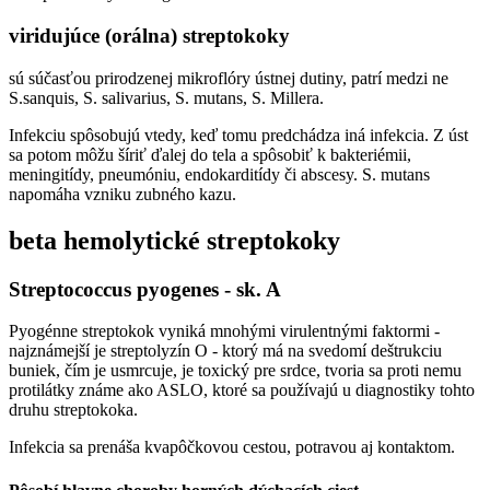
viridujúce (orálna) streptokoky
sú súčasťou prirodzenej mikroflóry ústnej dutiny, patrí medzi ne
S.sanquis, S. salivarius, S. mutans, S. Millera.
Infekciu spôsobujú vtedy, keď tomu predchádza iná infekcia. Z úst
sa potom môžu šíriť ďalej do tela a spôsobiť k bakteriémii,
meningitídy, pneumóniu, endokarditídy či abscesy. S. mutans
napomáha vzniku zubného kazu.
beta hemolytické streptokoky
Streptococcus pyogenes - sk. A
Pyogénne streptokok vyniká mnohými virulentnými faktormi -
najznámejší je streptolyzín O - ktorý má na svedomí deštrukciu
buniek, čím je usmrcuje, je toxický pre srdce, tvoria sa proti nemu
protilátky známe ako ASLO, ktoré sa používajú u diagnostiky tohto
druhu streptokoka.
Infekcia sa prenáša kvapôčkovou cestou, potravou aj kontaktom.