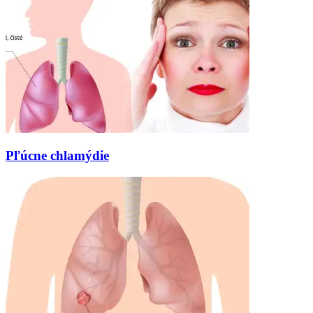
Pľúcne chlamýdie