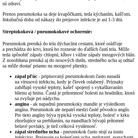
sú zdraví.
Prenos pneumokoka sa deje kvapôčkami, teda kýchaním, kašľom.
Inkubačná doba od nákazy do prejavov infekcie je asi 1-3 dni.
Streptokoková / pneumokokové ochorenie:
Pneumokok preniká do tela dýchacími cestami, ktoré osídľuje
a prechádza do krvi, ktorá ho roznesie do ďalších častí tela. Môže
teda spôsobiť zápaly chlopní, kĺbov i vážne zápaly mozgových blán.
Z nosohltana preniká aj do nosových dutín, stredného ucha aj odtiaľ
sa môže dostať priamo na mozgové plienky.
zápal pľúc
- pripisovaný pneumokokom často nasadá
na vírusovú infekciu, kedy je človek oslabený. Príznaky
zahŕňajú vysoké teploty, kašeľ spojený s vykašliavaním
hlienu aj hnisu. Častá je prítomnosť bolesti na hrudníku, ktorá
sa zvyšuje pri nádychu.
angína
- ak napadnú pneumokoky mandle je výsledkom
angína. Pneumokok ale nepatrí medzi časté pôvodcu angín.
Pre tieto angíny býva typická vysoká teploty, bolesť v krku
zhoršujúce sa prehĺtaním, na mandliach bývajú prítomné
belavé povlaky, je tiež celková vysilenosť.
zápal stredného ucha
- pneumokok často stojí za touto
infekciou. Prejavuje sa bolesťami ucha, teplotami, poruchami