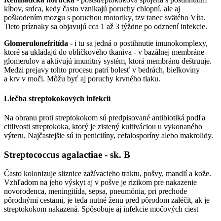
kĺbov, srdca, kedy často vznikajú poruchy chlopní, ale aj
poškodením mozgu s poruchou motoriky, tzv tanec svätého Víta.
Tieto príznaky sa objavujú cca 1 až 3 týždne po odznení infekcie.
Glomerulonefritída
- i tu sa jedná o postihnutie imunokomplexy,
ktoré sa ukladajú do obličkového tkaniva - v bazálnej membráne
glomerulov a aktivujú imunitný systém, ktorá membránu deštruuje.
Medzi prejavy tohto procesu patrí bolesť v bedrách, bielkoviny
a krv v moči. Môžu byť aj poruchy krvného tlaku.
Liečba streptokokových infekcií
Na obranu proti streptokokom sú predpisované antibiotiká podľa
citlivosti streptokoka, ktorý je zistený kultiváciou u vykonaného
výteru. Najčastejšie sú to penicilíny, cefalosporíny alebo makrolidy.
Streptococcus agalactiae - sk. B
Často kolonizuje sliznice zažívacieho traktu, pošvy, mandlí a kože.
Vzhľadom na jeho výskyt aj v pošve je rizikom pre nakazenie
novorodenca, meningitída, sepsa, pneumónia, pri prechode
pôrodnými cestami, je teda nutné ženu pred pôrodom zaléčit, ak je
streptokokom nakazená. Spôsobuje aj infekcie močových ciest