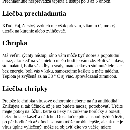
Prechladnutie nesprevádza teplota a ustúpi po 3 až 5 dňoch.
Liečba prechladnutia
Kľud, čaj, čerstvý vzduch nie však prievan, vitamín C, mokrý
uterák na kúrenie alebo zvlhčovač.
Chrípka
Má veľmi rýchly nástup, ráno vám môže byť dobre a popoludní
naraz, ako keď na vás niekto niečo hodí je vám zle. Bolí vás hlava,
ste malátni, bolia vás kĺby a svaly, máte celkovo stuhnuté telo, ste
bez energie, bolí vás v krku, samozrejme kašlete a máte nádchu.
Teplota je zvýšená až na 38 ° C aj viac, sprevádzaná zimnicou.
Liečba chrípky
Pretože je chrípka vírusové ochorenie neberte na ňu antibiotiká!
Znižujete si tak účinok, až je raz budete naozaj potrebovať. Určite
majte pokoj na lôžku, berte si lieky na zníženie horúčky a bolesti,
lieky tlmiace kašeľ a nádchu. Dostatočne pite a aspoň týždeň ležte,
po pár hodinách až dňoch sa vám môže urobiť lepšie, ale ak nie je
vírus úplne vyliečený, môže sa objaviť ešte vo väčšej miere