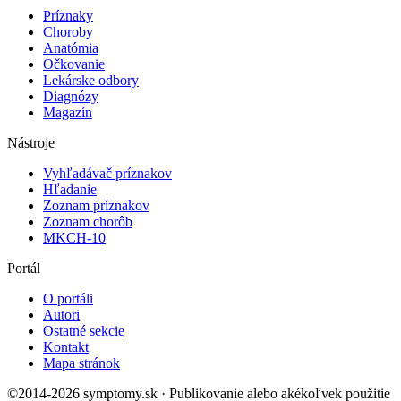
Príznaky
Choroby
Anatómia
Očkovanie
Lekárske odbory
Diagnózy
Magazín
Nástroje
Vyhľadávač príznakov
Hľadanie
Zoznam príznakov
Zoznam chorôb
MKCH-10
Portál
O portáli
Autori
Ostatné sekcie
Kontakt
Mapa stránok
©2014-2026 symptomy.sk · Publikovanie alebo akékoľvek použitie