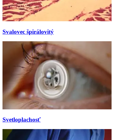
Svalovec špirálovitý
Svetloplachosť