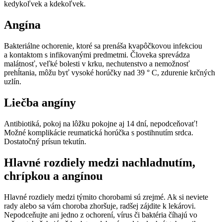
kedykoľvek a kdekoľvek.
Angína
Bakteriálne ochorenie, ktoré sa prenáša kvapôčkovou infekciou
a kontaktom s infikovanými predmetmi. Človeka sprevádza
malátnosť, veľké bolesti v krku, nechutenstvo a nemožnosť
prehĺtania, môžu byť vysoké horúčky nad 39 ° C, zdurenie krčných
uzlín.
Liečba angíny
Antibiotiká, pokoj na lôžku pokojne aj 14 dní, nepodceňovať!
Možné komplikácie reumatická horúčka s postihnutím srdca.
Dostatočný prísun tekutín.
Hlavné rozdiely medzi nachladnutím,
chrípkou a angínou
Hlavné rozdiely medzi týmito chorobami sú zrejmé. Ak si neviete
rady alebo sa vám choroba zhoršuje, radšej zájdite k lekárovi.
Nepodceňujte ani jedno z ochorení, vírus či baktéria číhajú vo