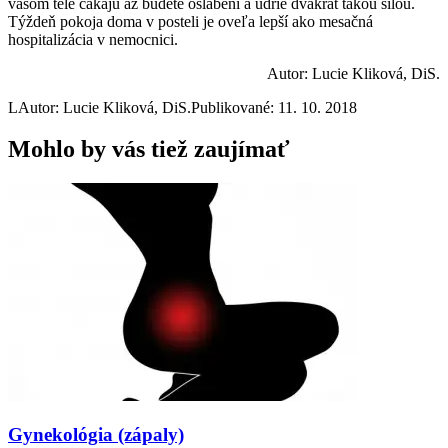
vašom tele čakajú až budete oslabení a udrie dvakrát takou silou.
Týždeň pokoja doma v posteli je oveľa lepší ako mesačná
hospitalizácia v nemocnici.
Autor: Lucie Kliková, DiS.
L
Autor: Lucie Kliková, DiS.
Publikované: 11. 10. 2018
Mohlo by vás tiež zaujímať
Gynekológia (zápaly)