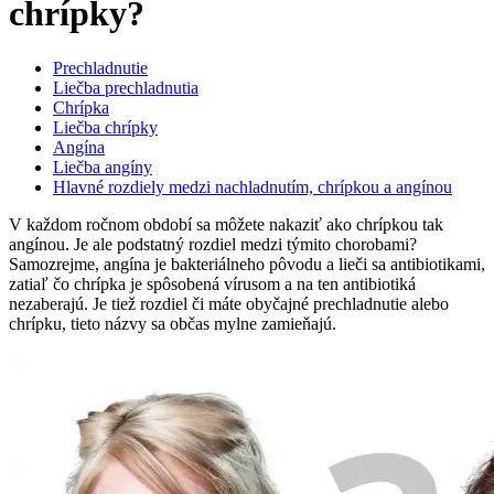
chrípky?
Prechladnutie
Liečba prechladnutia
Chrípka
Liečba chrípky
Angína
Liečba angíny
Hlavné rozdiely medzi nachladnutím, chrípkou a angínou
V každom ročnom období sa môžete nakaziť ako chrípkou tak
angínou. Je ale podstatný rozdiel medzi týmito chorobami?
Samozrejme, angína je bakteriálneho pôvodu a lieči sa antibiotikami,
zatiaľ čo chrípka je spôsobená vírusom a na ten antibiotiká
nezaberajú. Je tiež rozdiel či máte obyčajné prechladnutie alebo
chrípku, tieto názvy sa občas mylne zamieňajú.