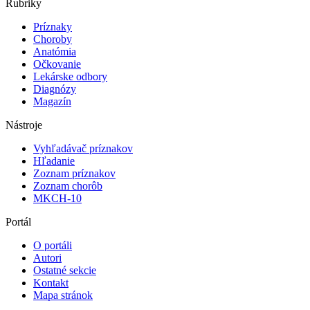
Rubriky
Príznaky
Choroby
Anatómia
Očkovanie
Lekárske odbory
Diagnózy
Magazín
Nástroje
Vyhľadávač príznakov
Hľadanie
Zoznam príznakov
Zoznam chorôb
MKCH-10
Portál
O portáli
Autori
Ostatné sekcie
Kontakt
Mapa stránok