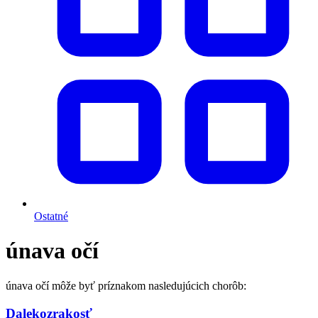
Ostatné
únava očí
únava očí môže byť príznakom nasledujúcich chorôb:
Dalekozrakosť