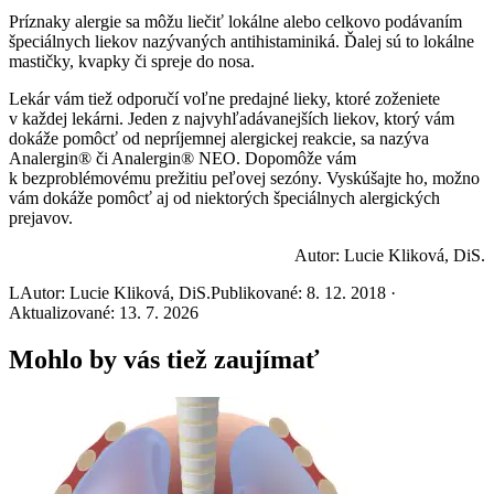
Príznaky alergie sa môžu liečiť lokálne alebo celkovo podávaním
špeciálnych liekov nazývaných antihistaminiká. Ďalej sú to lokálne
mastičky, kvapky či spreje do nosa.
Lekár vám tiež odporučí voľne predajné lieky, ktoré zoženiete
v každej lekárni. Jeden z najvyhľadávanejších liekov, ktorý vám
dokáže pomôcť od nepríjemnej alergickej reakcie, sa nazýva
Analergin® či Analergin® NEO. Dopomôže vám
k bezproblémovému prežitiu peľovej sezóny. Vyskúšajte ho, možno
vám dokáže pomôcť aj od niektorých špeciálnych alergických
prejavov.
Autor: Lucie Kliková, DiS.
L
Autor: Lucie Kliková, DiS.
Publikované: 8. 12. 2018 ·
Aktualizované: 13. 7. 2026
Mohlo by vás tiež zaujímať