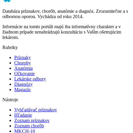
Databáza príznakov, chorôb, anatómie a diagnóz. Zrozumiteľne a s
odbornou oporou. Vychádza od roku 2014.
Informácie na tomto portáli majú iba informatívny charakter a v
žiadnom prípade nenahrádzajú konzultáciu s Vaším ošetrujúcim
lekárom.
Rubriky
Príznaky
Choroby
Anatómia
Očkovanie
Lekárske odbory
Diagnózy
Magazín
Nástroje
Vyhľadávač príznakov
Hľadanie
Zoznam príznakov
Zoznam chorôb
MKCH-10