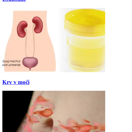
Krv v moči