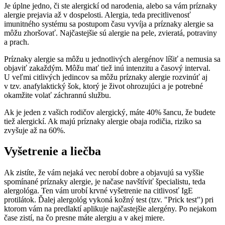
Je úplne jedno, či ste alergickí od narodenia, alebo sa vám príznaky
alergie prejavia až v dospelosti. Alergia, teda precitlivenosť
imunitného systému sa postupom času vyvíja a príznaky alergie sa
môžu zhoršovať. Najčastejšie sú alergie na pele, zvieratá, potraviny
a prach.
Príznaky alergie sa môžu u jednotlivých alergénov líšiť a nemusia sa
objaviť zakaždým. Môžu mať tiež inú intenzitu a časový interval.
U veľmi citlivých jedincov sa môžu príznaky alergie rozvinúť aj
v tzv. anafylaktický šok, ktorý je život ohrozujúci a je potrebné
okamžite volať záchrannú službu.
Ak je jeden z vašich rodičov alergický, máte 40% šancu, že budete
tiež alergickí. Ak majú príznaky alergie obaja rodičia, riziko sa
zvyšuje až na 60%.
Vyšetrenie a liečba
Ak zistíte, že vám nejaká vec nerobí dobre a objavujú sa vyššie
spomínané príznaky alergie, je načase navštíviť špecialistu, teda
alergológa. Ten vám urobí krvné vyšetrenie na citlivosť IgE
protilátok. Ďalej alergológ vykoná kožný test (tzv. "Prick test") pri
ktorom vám na predlaktí aplikuje najčastejšie alergény. Po nejakom
čase zistí, na čo presne máte alergiu a v akej miere.