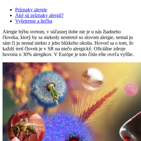
Príznaky alergie
Aké sú príznaky alergií?
Vyšetrenie a liečba
Alergie hýbu svetom, v súčasnej dobe nie je u nás žiadneho
človeka, ktorý by sa niekedy nestretol so slovom alergie, nemal ju
sám či ju nemal niekto z jeho blízkeho okolia. Hovorí sa o tom, že
každý tretí človek je v SR na niečo alergický. Oficiálne zdroje
hovoria o 30% alergikov. V Európe je toto číslo ešte oveľa vyššie.