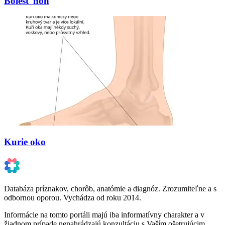
Bolesť nôh
Kurie oko
Databáza príznakov, chorôb, anatómie a diagnóz. Zrozumiteľne a s
odbornou oporou. Vychádza od roku 2014.
Informácie na tomto portáli majú iba informatívny charakter a v
žiadnom prípade nenahrádzajú konzultáciu s Vaším ošetrujúcim