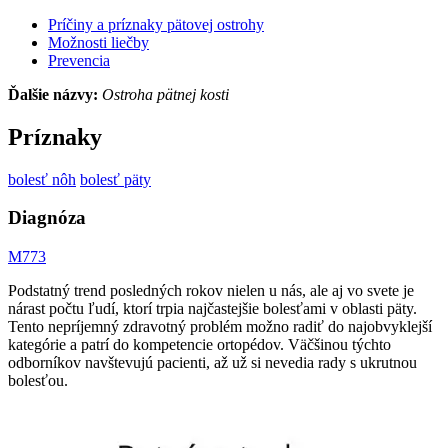
Príčiny a príznaky pätovej ostrohy
Možnosti liečby
Prevencia
Ďalšie názvy:
Ostroha pätnej kosti
Príznaky
bolesť nôh
bolesť päty
Diagnóza
M773
Podstatný trend posledných rokov nielen u nás, ale aj vo svete je
nárast počtu ľudí, ktorí trpia najčastejšie bolesťami v oblasti päty.
Tento nepríjemný zdravotný problém možno radiť do najobvyklejší
kategórie a patrí do kompetencie ortopédov. Väčšinou týchto
odborníkov navštevujú pacienti, až už si nevedia rady s ukrutnou
bolesťou.