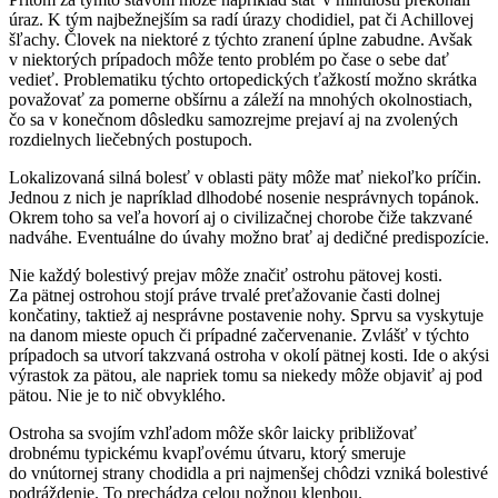
úraz. K tým najbežnejším sa radí úrazy chodidiel, pat či Achillovej
šľachy. Človek na niektoré z týchto zranení úplne zabudne. Avšak
v niektorých prípadoch môže tento problém po čase o sebe dať
vedieť. Problematiku týchto ortopedických ťažkostí možno skrátka
považovať za pomerne obšírnu a záleží na mnohých okolnostiach,
čo sa v konečnom dôsledku samozrejme prejaví aj na zvolených
rozdielnych liečebných postupoch.
Lokalizovaná silná bolesť v oblasti päty môže mať niekoľko príčin.
Jednou z nich je napríklad dlhodobé nosenie nesprávnych topánok.
Okrem toho sa veľa hovorí aj o civilizačnej chorobe čiže takzvané
nadváhe. Eventuálne do úvahy možno brať aj dedičné predispozície.
Nie každý bolestivý prejav môže značiť ostrohu pätovej kosti.
Za pätnej ostrohou stojí práve trvalé preťažovanie časti dolnej
končatiny, taktiež aj nesprávne postavenie nohy. Sprvu sa vyskytuje
na danom mieste opuch či prípadné začervenanie. Zvlášť v týchto
prípadoch sa utvorí takzvaná ostroha v okolí pätnej kosti. Ide o akýsi
výrastok za pätou, ale napriek tomu sa niekedy môže objaviť aj pod
pätou. Nie je to nič obvyklého.
Ostroha sa svojím vzhľadom môže skôr laicky približovať
drobnému typickému kvapľovému útvaru, ktorý smeruje
do vnútornej strany chodidla a pri najmenšej chôdzi vzniká bolestivé
podráždenie. To prechádza celou nožnou klenbou.