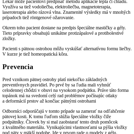
Lekár môže pacientovi predpísať metódu aplikácie tepla či chladu.
Využíva sa tiež vodoliečba, elektroliečba, magnetoterapia,
laseroterapia alebo rázová vlna. Znamenité výsledky má v mnohých
prípadoch tiež röntgenové ožarovanie.
Okrem toho pacient dostane na predpis špeciálne mastičky a gély.
Tieto prípravky obsahujú unikátne protizápalové a protibolestivé
zložky.
Pacienti s pätnou ostrohou môžu vyskúšať alternatívnu formu liečby.
V kurze je tiež homeopatická kôra.
Prevencia
Pred vznikom pätnej ostrohy platí niekoľko základných
preventívnych pravidiel. Po prvé by sa ľudia mali vyhnúť
celodennej chôdzi v obuvi na vysokom podpätku. Práve táto forma
topánok má na svedomí celý rad problémov počínajúc otlaky
a deformácií prstov až končiac pätnými ostrohami
Odborníci odporúčajú v tomto prípade sa zamerať na odľahčenie
pätovej kosti. K tomu ľuďom slúžia špeciálne vložky čiže
podpätníky. Človek by si mal zaobstarať tento druh pomôcok
z kvalitného materiálu. Vynikajúcimi vlastnosťami sa pýšia vložky
pod päty v mäkší podobe. Ide v prvom rade o modely z gélu.