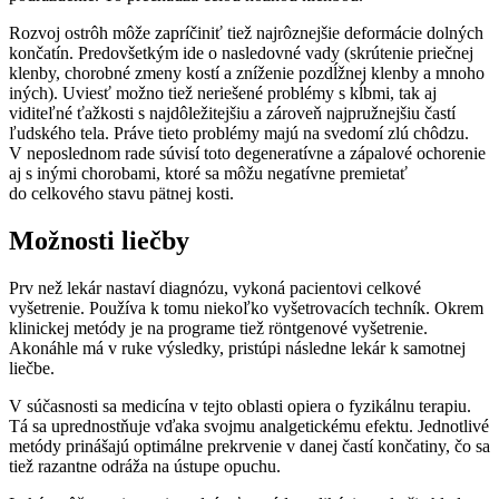
Rozvoj ostrôh môže zapríčiniť tiež najrôznejšie deformácie dolných
končatín. Predovšetkým ide o nasledovné vady (skrútenie priečnej
klenby, chorobné zmeny kostí a zníženie pozdĺžnej klenby a mnoho
iných). Uviesť možno tiež neriešené problémy s kĺbmi, tak aj
viditeľné ťažkosti s najdôležitejšiu a zároveň najpružnejšiu častí
ľudského tela. Práve tieto problémy majú na svedomí zlú chôdzu.
V neposlednom rade súvisí toto degeneratívne a zápalové ochorenie
aj s inými chorobami, ktoré sa môžu negatívne premietať
do celkového stavu pätnej kosti.
Možnosti liečby
Prv než lekár nastaví diagnózu, vykoná pacientovi celkové
vyšetrenie. Používa k tomu niekoľko vyšetrovacích techník. Okrem
klinickej metódy je na programe tiež röntgenové vyšetrenie.
Akonáhle má v ruke výsledky, pristúpi následne lekár k samotnej
liečbe.
V súčasnosti sa medicína v tejto oblasti opiera o fyzikálnu terapiu.
Tá sa uprednostňuje vďaka svojmu analgetickému efektu. Jednotlivé
metódy prinášajú optimálne prekrvenie v danej častí končatiny, čo sa
tiež razantne odráža na ústupe opuchu.