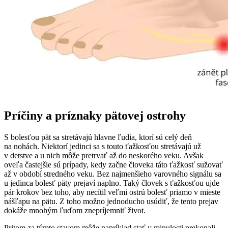
Príčiny a príznaky pätovej ostrohy
S bolesťou pät sa stretávajú hlavne ľudia, ktorí sú celý deň
na nohách. Niektorí jedinci sa s touto ťažkosťou stretávajú už
v detstve a u nich môže pretrvať až do neskorého veku. Avšak
oveľa častejšie sú prípady, kedy začne človeka táto ťažkosť sužovať
až v období stredného veku. Bez najmenšieho varovného signálu sa
u jedinca bolesť päty prejaví naplno. Taký človek s ťažkosťou ujde
pár krokov bez toho, aby necítil veľmi ostrú bolesť priamo v mieste
nášľapu na pätu. Z toho možno jednoducho usúdiť, že tento prejav
dokáže mnohým ľuďom znepríjemniť život.
Pritom za týmto stavom môže napríklad stať v minulosti prekonali