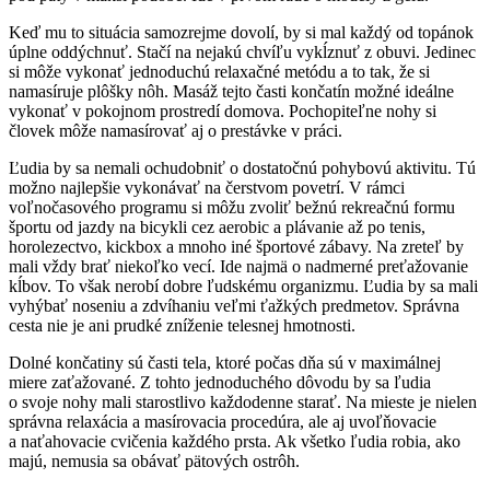
Keď mu to situácia samozrejme dovolí, by si mal každý od topánok
úplne oddýchnuť. Stačí na nejakú chvíľu vykĺznuť z obuvi. Jedinec
si môže vykonať jednoduchú relaxačné metódu a to tak, že si
namasíruje plôšky nôh. Masáž tejto časti končatín možné ideálne
vykonať v pokojnom prostredí domova. Pochopiteľne nohy si
človek môže namasírovať aj o prestávke v práci.
Ľudia by sa nemali ochudobniť o dostatočnú pohybovú aktivitu. Tú
možno najlepšie vykonávať na čerstvom povetrí. V rámci
voľnočasového programu si môžu zvoliť bežnú rekreačnú formu
športu od jazdy na bicykli cez aerobic a plávanie až po tenis,
horolezectvo, kickbox a mnoho iné športové zábavy. Na zreteľ by
mali vždy brať niekoľko vecí. Ide najmä o nadmerné preťažovanie
kĺbov. To však nerobí dobre ľudskému organizmu. Ľudia by sa mali
vyhýbať noseniu a zdvíhaniu veľmi ťažkých predmetov. Správna
cesta nie je ani prudké zníženie telesnej hmotnosti.
Dolné končatiny sú časti tela, ktoré počas dňa sú v maximálnej
miere zaťažované. Z tohto jednoduchého dôvodu by sa ľudia
o svoje nohy mali starostlivo každodenne starať. Na mieste je nielen
správna relaxácia a masírovacia procedúra, ale aj uvoľňovacie
a naťahovacie cvičenia každého prsta. Ak všetko ľudia robia, ako
majú, nemusia sa obávať pätových ostrôh.