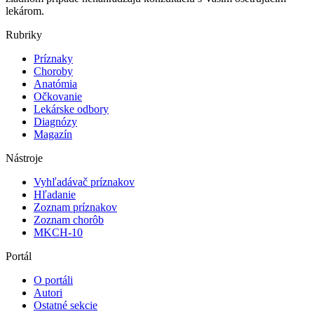
lekárom.
Rubriky
Príznaky
Choroby
Anatómia
Očkovanie
Lekárske odbory
Diagnózy
Magazín
Nástroje
Vyhľadávač príznakov
Hľadanie
Zoznam príznakov
Zoznam chorôb
MKCH-10
Portál
O portáli
Autori
Ostatné sekcie