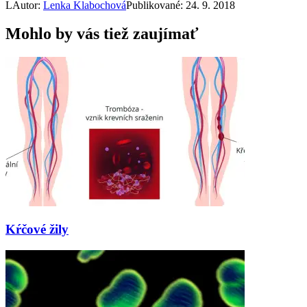
L
Autor:
Lenka Klabochová
Publikované: 24. 9. 2018
Mohlo by vás tiež zaujímať
Kŕčové žily