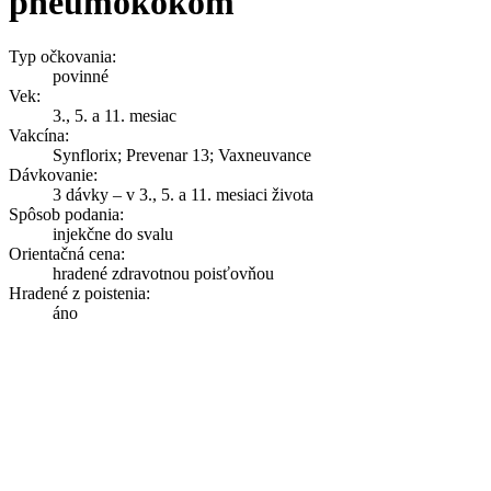
pneumokokom
Typ očkovania:
povinné
Vek:
3., 5. a 11. mesiac
Vakcína:
Synflorix; Prevenar 13; Vaxneuvance
Dávkovanie:
3 dávky – v 3., 5. a 11. mesiaci života
Spôsob podania:
injekčne do svalu
Orientačná cena:
hradené zdravotnou poisťovňou
Hradené z poistenia:
áno