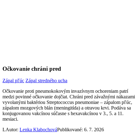
Očkovanie chráni pred
Zápal pľúc
Zápal stredného ucha
Očkovanie proti pneumokokovým invazívnym ochoreniam patrí
medzi povinné očkovanie dojčiat. Chráni pred závažnými nákazami
vyvolanými baktériou Streptococcus pneumoniae – zápalom pľúc,
zápalom mozgových blán (meningitída) a otravou krvi. Podáva sa
konjugovanou vakcínou súčasne s hexavakcínou v 3., 5. a 11.
mesiaci.
L
Autor:
Lenka Klabochová
Publikované: 6. 7. 2026