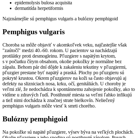
epidemolysis bulosa acquisita
dermatitída herpetiformis
Najznámejšie sú pemphigus vulgaris a bulózny pemphigoid
Pemphigus vulgaris
Choroba sa môže objaviť v akomkoľvek veku, najčastejšie však
"zaútočí" medzi 40.-60. rokom. U pacientov sa nachádzajú
protilátky proti desmogleinu. Pľuzgiere s napätým krytom,
s v počiatku čírym obsahom, okolie pokožky je normálne bez
zápalu. Behom pár dní dôjde k zakaleniu tekutiny v pľuzgiermi,
pľuzgier prestane byť napätý a praská. Plochy po pľuzgieru sú
pokryté krustou. Okrem pľuzgierov na koži sa často objavujú aj
defekty na slizniciach nosa, krku, očí, genitáliách. U choroby je
veľmi zlé, že nedochádza k spontánnemu zahojenie pokožky, ako to
vidíme u zdravých ľudí. Postihnuté miesta sa veľmi ľahko infikujú
a tiež nimi dochádza k značnej strate bielkovín. Neliečený
pemphigus vulgaris môže viesť k smrti chorého.
Bulózny pemphigoid
Na pokožke sú napäté pľuzgiere, výsev býva na veľkých plochách.
Okolie pľuzgiere a jeho spodina sú postihnuté zápalom. Povrch