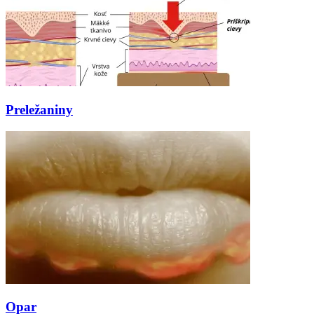
Preležaniny
Opar