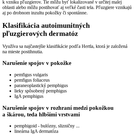
k vzniku pľuzgierov. Tie môžu byť lokalizované v určitej malej
oblasti alebo môžu postihovať aj veľké časti tela. Pľuzgiere vznikajú
aj po drobnom inzultu pokožky či spontánne.
Klasifikácia autoimunitných
pľuzgierových dermatóz
Využíva sa najčastejšie klasifikácie podľa Hertla, ktorá je založená
na mieste postihnutia.
Narušenie spojov v pokožke
pemfigus vulgaris
pemfigus foliaceus
paraneoplastický pemphigus
lieky spôsobený pemphigus
IgA pemphigus
Narušenie spojov v rozhraní medzi pokožkou
a škárou, teda hlbšími vrstvami
pemphigoid - bulózny, slizničny ...
lineárna IgA dermatóza