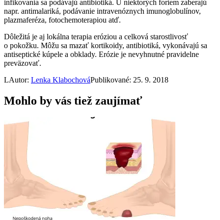
infikovania sa podávajú antibiotiká. U niektorých foriem zaberajú
napr. antimalariká, podávanie intravenóznych imunoglobulínov,
plazmaferéza, fotochemoterapiou atď.
Dôležitá je aj lokálna terapia eróziou a celková starostlivosť
o pokožku. Môžu sa mazať kortikoidy, antibiotiká, vykonávajú sa
antiseptické kúpele a obklady. Erózie je nevyhnutné pravidelne
preväzovať.
L
Autor:
Lenka Klabochová
Publikované: 25. 9. 2018
Mohlo by vás tiež zaujímať