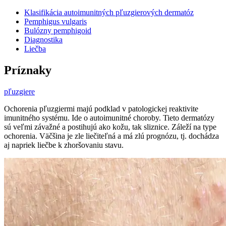
Klasifikácia autoimunitných pľuzgierových dermatóz
Pemphigus vulgaris
Bulózny pemphigoid
Diagnostika
Liečba
Príznaky
pľuzgiere
Ochorenia pľuzgiermi majú podklad v patologickej reaktivite
imunitného systému. Ide o autoimunitné choroby. Tieto dermatózy
sú veľmi závažné a postihujú ako kožu, tak sliznice. Záleží na type
ochorenia. Väčšina je zle liečiteľná a má zlú prognózu, tj. dochádza
aj napriek liečbe k zhoršovaniu stavu.