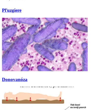
Pľuzgiere
Donovanóza