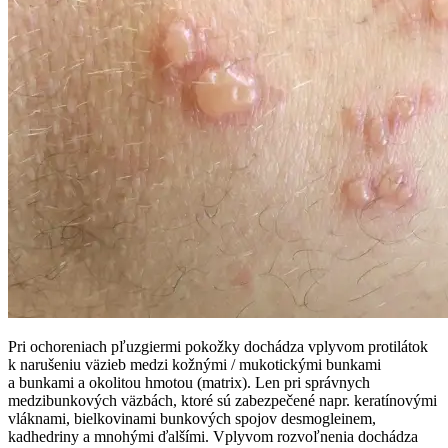
Pri ochoreniach pľuzgiermi pokožky dochádza vplyvom protilátok
k narušeniu väzieb medzi kožnými / mukotickými bunkami
a bunkami a okolitou hmotou (matrix). Len pri správnych
medzibunkových väzbách, ktoré sú zabezpečené napr. keratínovými
vláknami, bielkovinami bunkových spojov desmogleinem,
kadhedriny a mnohými ďalšími. Vplyvom rozvoľnenia dochádza