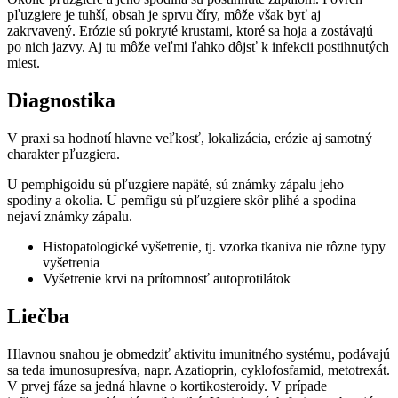
pľuzgiere je tuhší, obsah je sprvu číry, môže však byť aj
zakrvavený. Erózie sú pokryté krustami, ktoré sa hoja a zostávajú
po nich jazvy. Aj tu môže veľmi ľahko dôjsť k infekcii postihnutých
miest.
Diagnostika
V praxi sa hodnotí hlavne veľkosť, lokalizácia, erózie aj samotný
charakter pľuzgiera.
U pemphigoidu sú pľuzgiere napäté, sú známky zápalu jeho
spodiny a okolia. U pemfigu sú pľuzgiere skôr plihé a spodina
nejaví známky zápalu.
Histopatologické vyšetrenie, tj. vzorka tkaniva nie rôzne typy
vyšetrenia
Vyšetrenie krvi na prítomnosť autoprotilátok
Liečba
Hlavnou snahou je obmedziť aktivitu imunitného systému, podávajú
sa teda imunosupresíva, napr. Azatioprin, cyklofosfamid, metotrexát.
V prvej fáze sa jedná hlavne o kortikosteroidy. V prípade