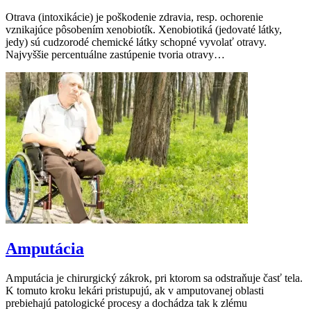
Otrava (intoxikácie) je poškodenie zdravia, resp. ochorenie
vznikajúce pôsobením xenobiotík. Xenobiotiká (jedovaté látky,
jedy) sú cudzorodé chemické látky schopné vyvolať otravy.
Najvyššie percentuálne zastúpenie tvoria otravy…
Amputácia
Amputácia je chirurgický zákrok, pri ktorom sa odstraňuje časť tela.
K tomuto kroku lekári pristupujú, ak v amputovanej oblasti
prebiehajú patologické procesy a dochádza tak k zlému