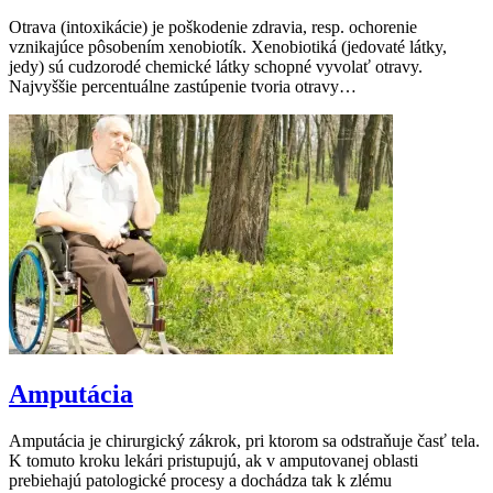
Otrava (intoxikácie) je poškodenie zdravia, resp. ochorenie
vznikajúce pôsobením xenobiotík. Xenobiotiká (jedovaté látky,
jedy) sú cudzorodé chemické látky schopné vyvolať otravy.
Najvyššie percentuálne zastúpenie tvoria otravy…
Amputácia
Amputácia je chirurgický zákrok, pri ktorom sa odstraňuje časť tela.
K tomuto kroku lekári pristupujú, ak v amputovanej oblasti
prebiehajú patologické procesy a dochádza tak k zlému