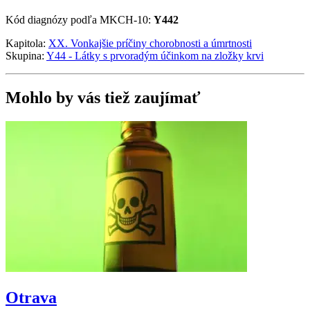
Kód diagnózy podľa MKCH-10:
Y442
Kapitola:
XX. Vonkajšie príčiny chorobnosti a úmrtnosti
Skupina:
Y44 - Látky s prvoradým účinkom na zložky krvi
Mohlo by vás tiež zaujímať
Otrava