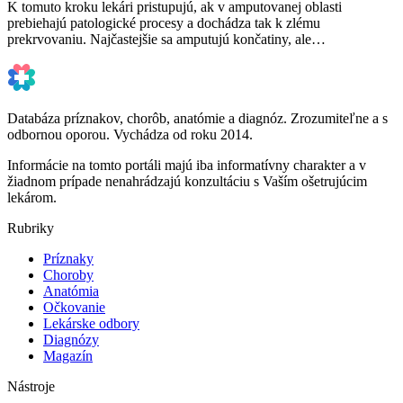
K tomuto kroku lekári pristupujú, ak v amputovanej oblasti
prebiehajú patologické procesy a dochádza tak k zlému
prekrvovaniu. Najčastejšie sa amputujú končatiny, ale…
Databáza príznakov, chorôb, anatómie a diagnóz. Zrozumiteľne a s
odbornou oporou. Vychádza od roku 2014.
Informácie na tomto portáli majú iba informatívny charakter a v
žiadnom prípade nenahrádzajú konzultáciu s Vaším ošetrujúcim
lekárom.
Rubriky
Príznaky
Choroby
Anatómia
Očkovanie
Lekárske odbory
Diagnózy
Magazín
Nástroje