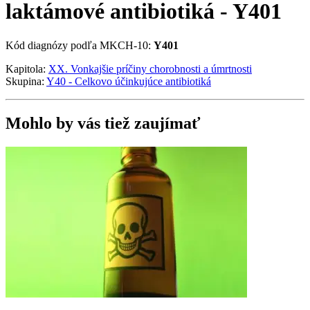
laktámové antibiotiká - Y401
Kód diagnózy podľa MKCH-10:
Y401
Kapitola:
XX. Vonkajšie príčiny chorobnosti a úmrtnosti
Skupina:
Y40 - Celkovo účinkujúce antibiotiká
Mohlo by vás tiež zaujímať