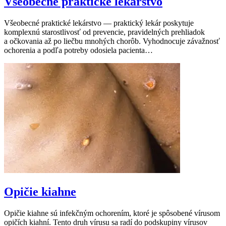
Všeobecné praktické lekárstvo
Všeobecné praktické lekárstvo — praktický lekár poskytuje
komplexnú starostlivosť od prevencie, pravidelných prehliadok
a očkovania až po liečbu mnohých chorôb. Vyhodnocuje závažnosť
ochorenia a podľa potreby odosiela pacienta…
Opičie kiahne
Opičie kiahne sú infekčným ochorením, ktoré je spôsobené vírusom
opičích kiahní. Tento druh vírusu sa radí do podskupiny vírusov