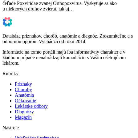
čeľade Poxviridae zvanej Orthopoxvirus. Vyskytuje sa ako
u niektorých druhov zvierat, tak aj…
Databáza príznakov, chorôb, anatómie a diagnóz. Zrozumiteľne a s
odbornou oporou. Vychádza od roku 2014.
Informácie na tomto portáli majú iba informatívny charakter a v
žiadnom prípade nenahrádzajú konzultáciu s Vaším ošetrujúcim
lekárom.
Rubriky
Príznaky
Choroby
Anatómia
Očkovanie
Lekárske odbory
Diagnózy
Magazín
Nástroje