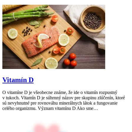
Vitamín D
O vitamíne D je všeobecne známe, že ide o vitamín rozpustný
v tukoch. Vitamín D je súhrnný názov pre skupinu zlúčenín, ktoré
sú nevyhnutné pre rovnováhu minerálnych látok a fungovanie
celého organizmu. Význam vitamínu D Ako sme…