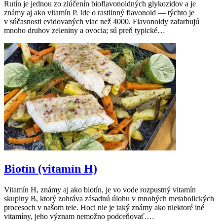
Rutín je jednou zo zlúčenín bioflavonoidných glykozidov a je
známy aj ako vitamín P. Ide o rastlinný flavonoid — týchto je
v súčasnosti evidovaných viac než 4000. Flavonoidy zafarbujú
mnoho druhov zeleniny a ovocia; sú preň typické…
Biotín (vitamín H)
Vitamín H, známy aj ako biotín, je vo vode rozpustný vitamín
skupiny B, ktorý zohráva zásadnú úlohu v mnohých metabolických
procesoch v našom tele. Hoci nie je taký známy ako niektoré iné
vitamíny, jeho význam nemožno podceňovať.…