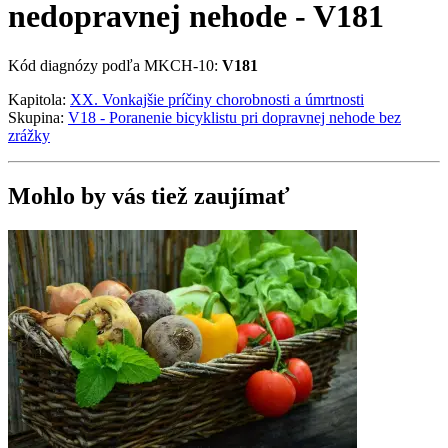
nedopravnej nehode - V181
Kód diagnózy podľa MKCH-10:
V181
Kapitola:
XX. Vonkajšie príčiny chorobnosti a úmrtnosti
Skupina:
V18 - Poranenie bicyklistu pri dopravnej nehode bez
zrážky
Mohlo by vás tiež zaujímať