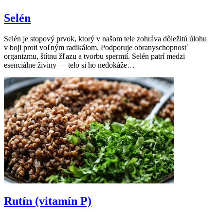
Selén
Selén je stopový prvok, ktorý v našom tele zohráva dôležitú úlohu
v boji proti voľným radikálom. Podporuje obranyschopnosť
organizmu, štítnu žľazu a tvorbu spermií. Selén patrí medzi
esenciálne živiny — telo si ho nedokáže…
Rutín (vitamín P)