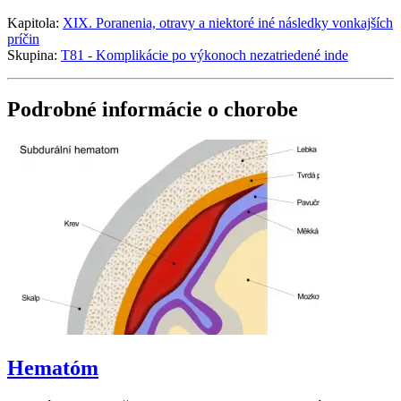
Kapitola:
XIX. Poranenia, otravy a niektoré iné následky vonkajších
príčin
Skupina:
T81 - Komplikácie po výkonoch nezatriedené inde
Podrobné informácie o chorobe
Hematóm