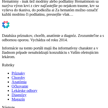
Hematómy - inak tiež modriny alebo podliatiny Hematómom sa
nazýva výron krvi z ciev najčastejšie po nejakom traume, krv sa
vylieva do tkaniva, do podkožia ai Za hematóm možno označiť
každú modrinu či podliatinu, presnejšie však…
Databáza príznakov, chorôb, anatómie a diagnóz. Zrozumiteľne a s
odbornou oporou. Vychádza od roku 2014.
Informácie na tomto portáli majú iba informatívny charakter a v
žiadnom prípade nenahrádzajú konzultáciu s Vaším ošetrujúcim
lekárom.
Rubriky
Príznaky
Choroby
Anatómia
Očkovanie
Lekárske odbory
Diagnózy
Magazín
Nástroje