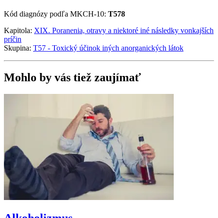
Kód diagnózy podľa MKCH-10:
T578
Kapitola:
XIX. Poranenia, otravy a niektoré iné následky vonkajších
príčin
Skupina:
T57 - Toxický účinok iných anorganických látok
Mohlo by vás tiež zaujímať
Alkoholizmus