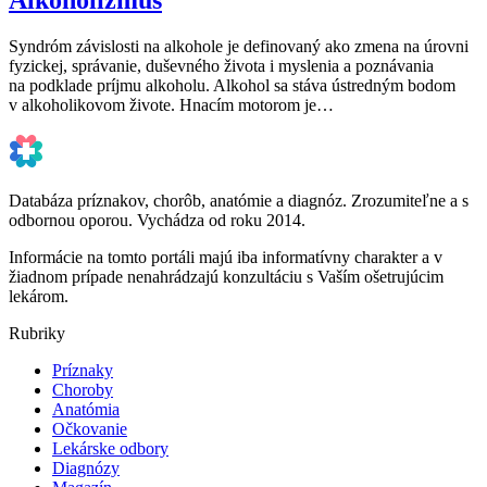
Syndróm závislosti na alkohole je definovaný ako zmena na úrovni
fyzickej, správanie, duševného života i myslenia a poznávania
na podklade príjmu alkoholu. Alkohol sa stáva ústredným bodom
v alkoholikovom živote. Hnacím motorom je…
Databáza príznakov, chorôb, anatómie a diagnóz. Zrozumiteľne a s
odbornou oporou. Vychádza od roku 2014.
Informácie na tomto portáli majú iba informatívny charakter a v
žiadnom prípade nenahrádzajú konzultáciu s Vaším ošetrujúcim
lekárom.
Rubriky
Príznaky
Choroby
Anatómia
Očkovanie
Lekárske odbory
Diagnózy