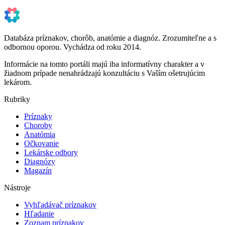
Databáza príznakov, chorôb, anatómie a diagnóz. Zrozumiteľne a s
odbornou oporou. Vychádza od roku 2014.
Informácie na tomto portáli majú iba informatívny charakter a v
žiadnom prípade nenahrádzajú konzultáciu s Vaším ošetrujúcim
lekárom.
Rubriky
Príznaky
Choroby
Anatómia
Očkovanie
Lekárske odbory
Diagnózy
Magazín
Nástroje
Vyhľadávač príznakov
Hľadanie
Zoznam príznakov