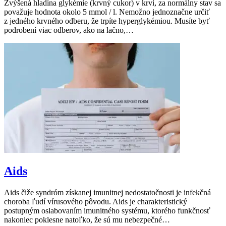
Zvýšená hladina glykémie (krvný cukor) v krvi, za normálny stav sa
považuje hodnota okolo 5 mmol / l. Nemožno jednoznačne určiť
z jedného krvného odberu, že trpíte hyperglykémiou. Musíte byť
podrobení viac odberov, ako na lačno,…
Aids
Aids čiže syndróm získanej imunitnej nedostatočnosti je infekčná
choroba ľudí vírusového pôvodu. Aids je charakteristický
postupným oslabovaním imunitného systému, ktorého funkčnosť
nakoniec poklesne natoľko, že sú mu nebezpečné…