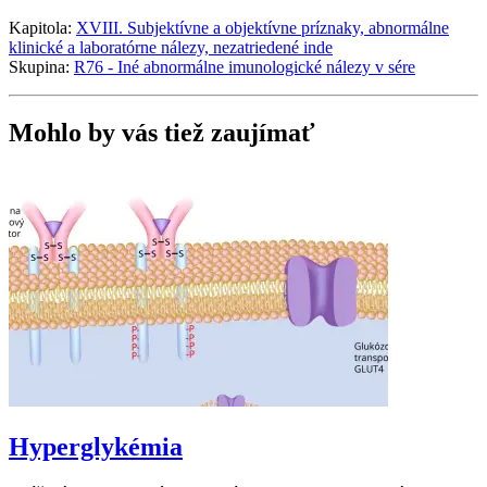
Kapitola:
XVIII. Subjektívne a objektívne príznaky, abnormálne
klinické a laboratórne nálezy, nezatriedené inde
Skupina:
R76 - Iné abnormálne imunologické nálezy v sére
Mohlo by vás tiež zaujímať
Hyperglykémia