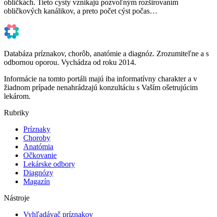
obličkách. Tieto cysty vznikajú pozvoľným rozširovaním
obličkových kanálikov, a preto počet cýst počas…
Databáza príznakov, chorôb, anatómie a diagnóz. Zrozumiteľne a s
odbornou oporou. Vychádza od roku 2014.
Informácie na tomto portáli majú iba informatívny charakter a v
žiadnom prípade nenahrádzajú konzultáciu s Vaším ošetrujúcim
lekárom.
Rubriky
Príznaky
Choroby
Anatómia
Očkovanie
Lekárske odbory
Diagnózy
Magazín
Nástroje
Vyhľadávač príznakov