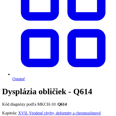
Ostatné
Dysplázia obličiek - Q614
Kód diagnózy podľa MKCH-10:
Q614
Kapitola:
XVII. Vrodené chyby, deformity a chromozómové