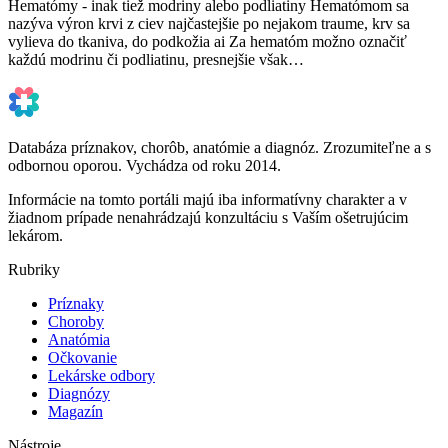
Hematómy - inak tiež modriny alebo podliatiny Hematómom sa
nazýva výron krvi z ciev najčastejšie po nejakom traume, krv sa
vylieva do tkaniva, do podkožia ai Za hematóm možno označiť
každú modrinu či podliatinu, presnejšie však…
Databáza príznakov, chorôb, anatómie a diagnóz. Zrozumiteľne a s
odbornou oporou. Vychádza od roku 2014.
Informácie na tomto portáli majú iba informatívny charakter a v
žiadnom prípade nenahrádzajú konzultáciu s Vaším ošetrujúcim
lekárom.
Rubriky
Príznaky
Choroby
Anatómia
Očkovanie
Lekárske odbory
Diagnózy
Magazín
Nástroje