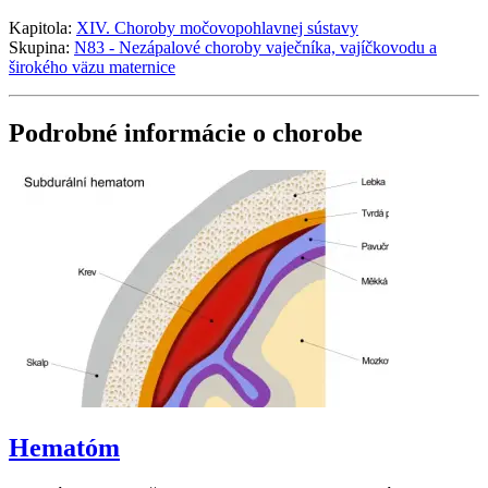
Kapitola:
XIV. Choroby močovopohlavnej sústavy
Skupina:
N83 - Nezápalové choroby vaječníka, vajíčkovodu a
širokého väzu maternice
Podrobné informácie o chorobe
Hematóm