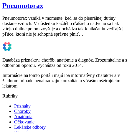
Pneumotorax
Pneumotorax vzniká v momente, keď sa do pleurálnej dutiny
dostane vzduch. V dôsledku každého ďalšieho nádychu sa tlak
v tejto dutine potom zvyšuje a dochádza tak k utláčaniu vedľajšej
pľúce, ktorá nie je schopná správne plniť…
Databáza príznakov, chorôb, anatómie a diagnóz. Zrozumiteľne a s
odbornou oporou. Vychádza od roku 2014.
Informácie na tomto portáli majú iba informatívny charakter a v
žiadnom prípade nenahrádzajú konzultáciu s Vaším ošetrujúcim
lekárom.
Rubriky
Príznaky
Choroby
Anatómia
Očkovanie
Lekárske odbory