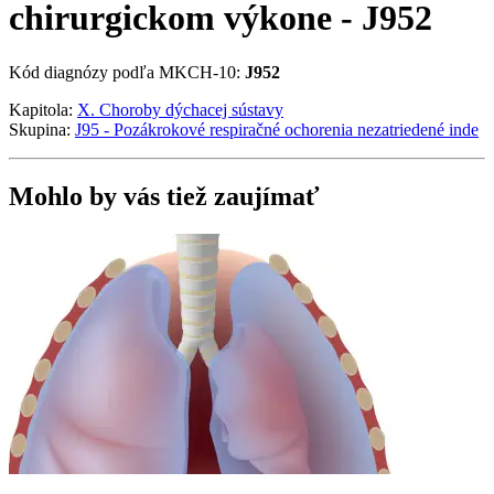
chirurgickom výkone - J952
Kód diagnózy podľa MKCH-10:
J952
Kapitola:
X. Choroby dýchacej sústavy
Skupina:
J95 - Pozákrokové respiračné ochorenia nezatriedené inde
Mohlo by vás tiež zaujímať